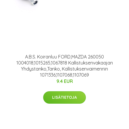
A.B.S. Koiranluu FORD,MAZDA 260050
1004018,1015265,1067818 Kallistuksenvakaajan
Yhdystanko,Tanko, Kallistuksenvaimennin
1071336,1107068,1107069
9.4 EUR
LISÄTIETOJA