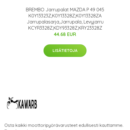
BREMBO Jarrupalat MAZDA P 49 045
K0Y13323Z,K0Y13328Z,K0Y13328ZA
Jarrupalasarja,Jarrupala, Levyjarru
KCYR3328Z,KDY93328Z,KRY23328Z
44.68 EUR
LISÄTIETOJA
Osta kaikki moottoripyörävarusteet edullisesti kauttamme.