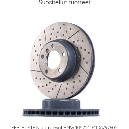
Suositellut tuotteet
FEBI BILSTEIN Jarrulevyt BMW 105724 34106797602