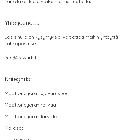
Tarjolla on laaja valikoima mp-tuotteita.
Yhteydenotto
Jos sinulla on kysymyksiä, voit ottaa meihin yhteyttä
sähköpostitse:
info@kawarb.fi
Kategoriat
Moottoripyörän ajovarusteet
Moottoripyörän renkaat
Moottoripyörän tarvikkeet
Mp-osat
Tuotemerkit