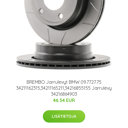
BREMBO Jarrulevyt BMW 09.7727.75
34211162315,34211165211,34216855155 Jarrulevy
34216864903
46.54 EUR
LISÄTIETOJA