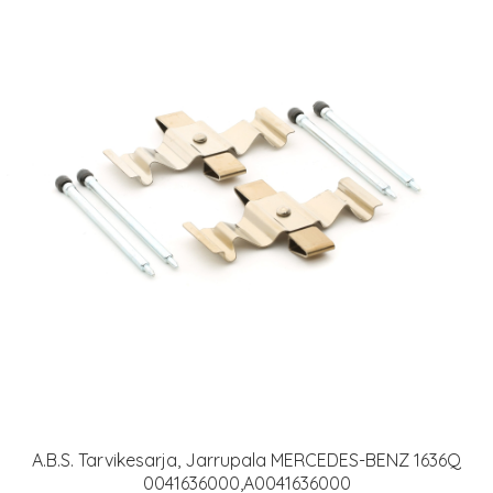
A.B.S. Tarvikesarja, Jarrupala MERCEDES-BENZ 1636Q
0041636000,A0041636000