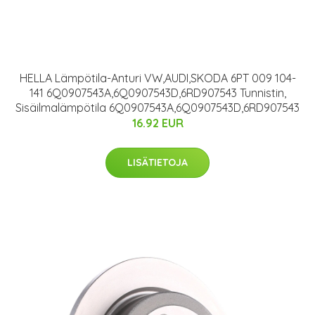
HELLA Lämpötila-Anturi VW,AUDI,SKODA 6PT 009 104-
141 6Q0907543A,6Q0907543D,6RD907543 Tunnistin,
Sisäilmalämpötila 6Q0907543A,6Q0907543D,6RD907543
16.92 EUR
LISÄTIETOJA