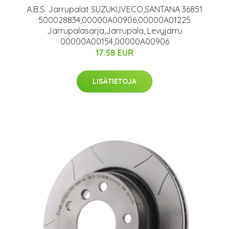
A.B.S. Jarrupalat SUZUKI,IVECO,SANTANA 36851
500028834,00000A00906,00000A01225
Jarrupalasarja,Jarrupala, Levyjarru
00000A00154,00000A00906
17.58 EUR
LISÄTIETOJA