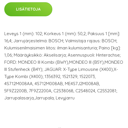
LISÄTIETOJA
Leveys 1 (mm): 102; Korkeus 1 (mm): 50,2; Paksuus 1 [mm]:
16,4; Jarrujärjestelmä: BOSCH; Valmistaja rajaus: BOSCH;
Kulumisenilmaisimen liitos: ilman kulumisanturia; Paino [kg]:
1,06; Määräyksikkö: Akselisarja; Asennuspuoli: Hinterachse;
FORD: MONDEO III Kombi (BWY),MONDEO III (B5Y),MONDEO
III Stufenheck (B4Y); JAGUAR: X-Type Limousine (X400),X-
Type Kombi (X400); 1356392, 1521329, 1522073,
4S712M008AA, 4S712M008AB, ME4S7J2M008AB,
5F9Z2200B, 7F9Z2200A, C2S38068, C2S48024, C2S52081;
Jarrupalasarja,Jarrupala, Levyjarru