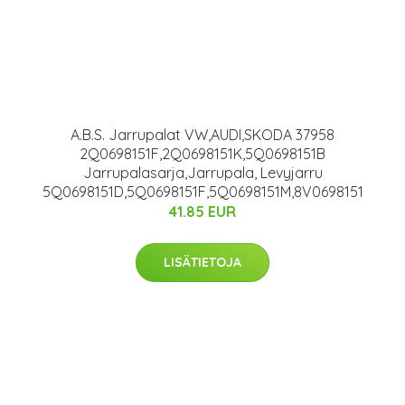
A.B.S. Jarrupalat VW,AUDI,SKODA 37958
2Q0698151F,2Q0698151K,5Q0698151B
Jarrupalasarja,Jarrupala, Levyjarru
5Q0698151D,5Q0698151F,5Q0698151M,8V0698151
41.85 EUR
LISÄTIETOJA