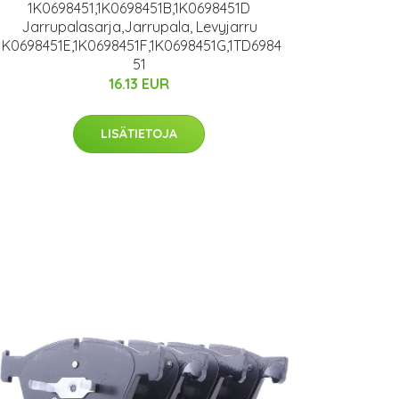
1K0698451,1K0698451B,1K0698451D
Jarrupalasarja,Jarrupala, Levyjarru
1K0698451E,1K0698451F,1K0698451G,1TD6984
51
16.13 EUR
LISÄTIETOJA