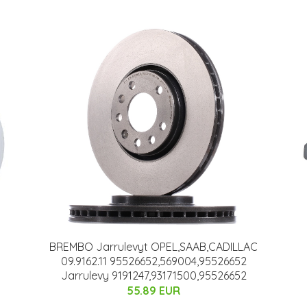
BREMBO Jarrulevyt OPEL,SAAB,CADILLAC
09.9162.11 95526652,569004,95526652
Jarrulevy 9191247,93171500,95526652
55.89 EUR