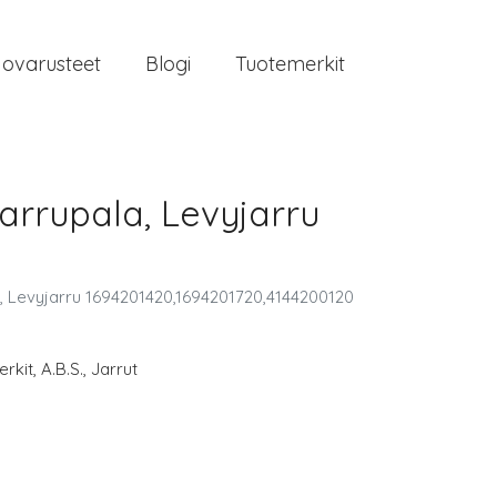
jovarusteet
Blogi
Tuotemerkit
arrupala, Levyjarru
, Levyjarru 1694201420,1694201720,4144200120
rkit
,
A.B.S.
,
Jarrut