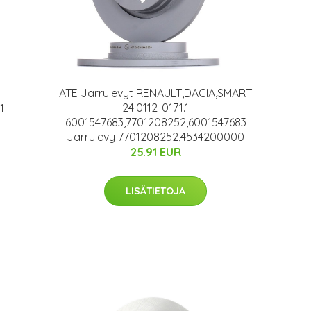
ATE Jarrulevyt RENAULT,DACIA,SMART
24.0112-0171.1
1
6001547683,7701208252,6001547683
Jarrulevy 7701208252,4534200000
25.91 EUR
LISÄTIETOJA