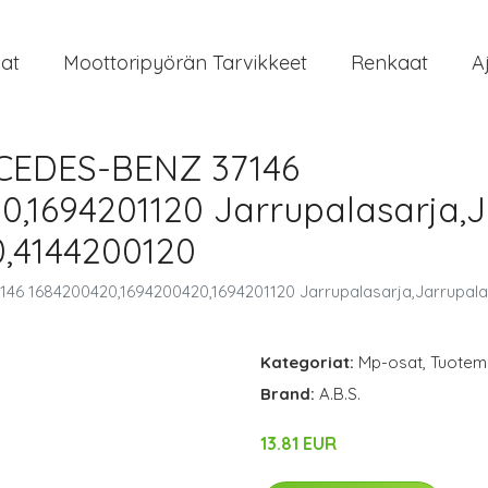
at
Moottoripyörän Tarvikkeet
Renkaat
A
RCEDES-BENZ 37146
,1694201120 Jarrupalasarja,J
0,4144200120
46 1684200420,1694200420,1694201120 Jarrupalasarja,Jarrupala
Kategoriat:
Mp-osat
,
Tuoteme
Brand:
A.B.S.
13.81 EUR