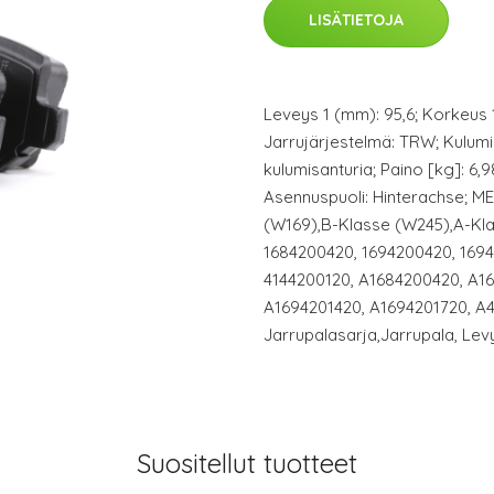
LISÄTIETOJA
Leveys 1 (mm): 95,6; Korkeus 1
Jarrujärjestelmä: TRW; Kulumis
kulumisanturia; Paino [kg]: 6,
Asennuspuoli: Hinterachse; 
(W169),B-Klasse (W245),A-Kl
1684200420, 1694200420, 1694
4144200120, A1684200420, A1
A1694201420, A1694201720, A
Jarrupalasarja,Jarrupala, Lev
Suositellut tuotteet