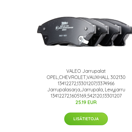
VALEO Jarrupalat
OPEL,CHEVROLET,VAUXHALL 302130
13412272,13301207,13374966
Jarrupalasarja,Jarrupala, Levyjarru
13412272,1605169,542120,13301207
25.19 EUR
LISÄTIETOJA