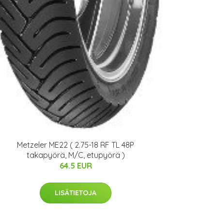
Metzeler ME22 ( 2.75-18 RF TL 48P
takapyörä, M/C, etupyörä )
64.5 EUR
LISÄTIETOJA