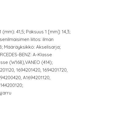
 (mm): 41,5; Paksuus 1 [mm]: 14,3;
enilmaisimen liitos: ilman
98; Määräyksikkö: Akselisarja;
MERCEDES-BENZ: A-Klasse
asse (W168),VANEO (414);
201120, 1694201420, 1694201720,
694200420, A1694201120,
4144200120;
yjarru