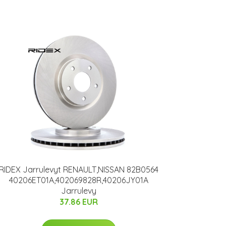
RIDEX Jarrulevyt RENAULT,NISSAN 82B0564
40206ET01A,402069828R,40206JY01A
Jarrulevy
37.86 EUR