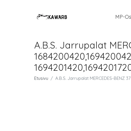
MP-Os
A.B.S. Jarrupalat ME
1684200420,1694200420
1694201420,169420172
Etusivu
A.B.S. Jarrupalat MERCEDES-BENZ 371