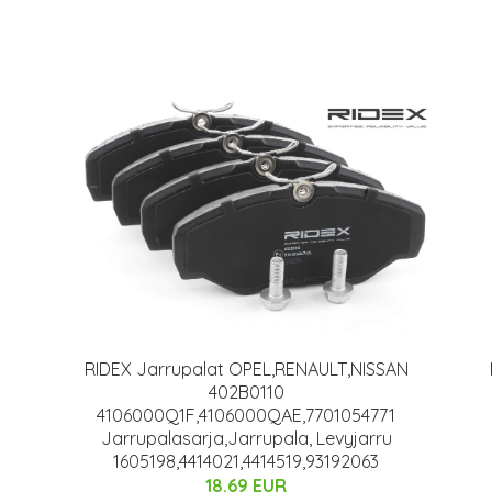
RIDEX Jarrupalat OPEL,RENAULT,NISSAN
402B0110
4106000Q1F,4106000QAE,7701054771
Jarrupalasarja,Jarrupala, Levyjarru
1605198,4414021,4414519,93192063
18.69 EUR