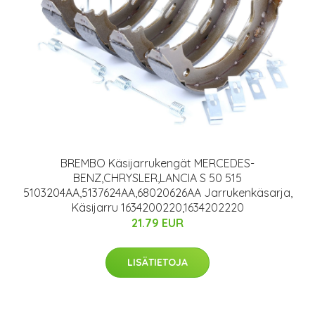
BREMBO Käsijarrukengät MERCEDES-
BENZ,CHRYSLER,LANCIA S 50 515
5103204AA,5137624AA,68020626AA Jarrukenkäsarja,
Käsijarru 1634200220,1634202220
21.79 EUR
LISÄTIETOJA