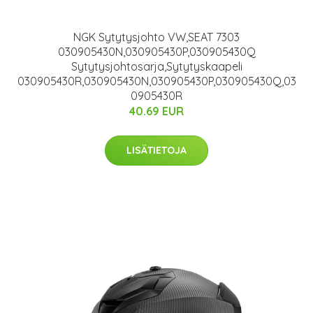
NGK Sytytysjohto VW,SEAT 7303
030905430N,030905430P,030905430Q
Sytytysjohtosarja,Sytytyskaapeli
030905430R,030905430N,030905430P,030905430Q,03
0905430R
40.69 EUR
LISÄTIETOJA