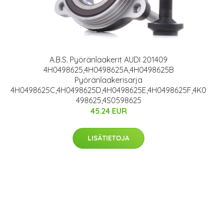
A.B.S. Pyöränlaakerit AUDI 201409
4H0498625,4H0498625A,4H0498625B
Pyöränlaakerisarja
4H0498625C,4H0498625D,4H0498625E,4H0498625F,4K0
498625,4S0598625
45.24 EUR
LISÄTIETOJA