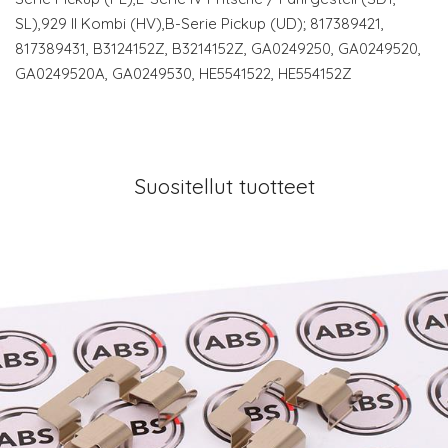
SL),929 II Kombi (HV),B-Serie Pickup (UD); 817389421,
817389431, B3124152Z, B3214152Z, GA0249250, GA0249520,
GA0249520A, GA0249530, HE5541522, HE554152Z
Suositellut tuotteet