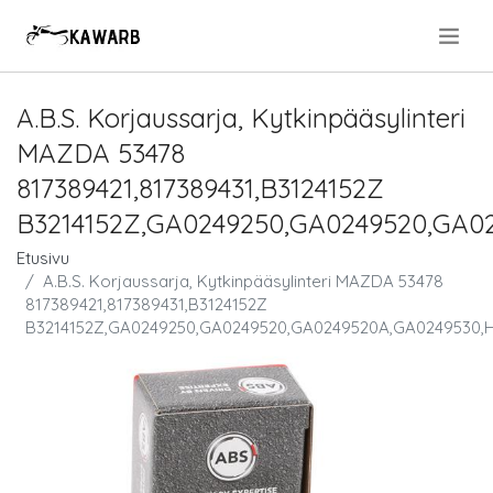
.
A.B.S. Korjaussarja, Kytkinpääsylinteri
MAZDA 53478
817389421,817389431,B3124152Z
B3214152Z,GA0249250,GA0249520,GA0
Etusivu
A.B.S. Korjaussarja, Kytkinpääsylinteri MAZDA 53478
817389421,817389431,B3124152Z
B3214152Z,GA0249250,GA0249520,GA0249520A,GA0249530,H