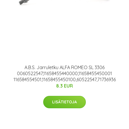
A.B.S. Jarruletku ALFA ROMEO SL 3306
0060522547,11658455440000,11658455450001
116584554501,11658455450100,60522547,71736936
8.3 EUR
LISÄTIETOJA