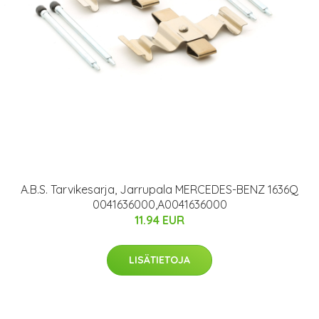
A.B.S. Tarvikesarja, Jarrupala MERCEDES-BENZ 1636Q
0041636000,A0041636000
11.94 EUR
LISÄTIETOJA