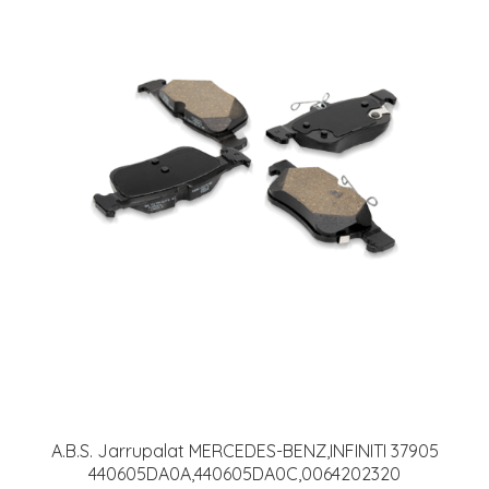
A.B.S. Jarrupalat MERCEDES-BENZ,INFINITI 37905
440605DA0A,440605DA0C,0064202320