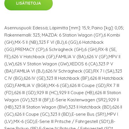
LISÄTIETOJA
Asennuspuoli: Edessä; Läpimitta [mm]: 15,9; Paino [kg]: 0,05;
Rakennemalli: 323; MAZDA: 6 Station Wagon (GY),6 Kombi
(GH),MX-5 II (NB),323 F VI (BJ),6 (GG),6 Hatchback
(GG),PREMACY (CP),6 Schrägheck (GH),6 (GH),RX-8 (SE,
FE),626 V Hatchback (GF),FAMILIA V (BA),626 V (GF),MPV II
(LW),626 V Station Wagon (GW),XEDOS 6 (CA),323 P V
(BA),FAMILIA VI (BJ),626 IV Schrägheck (GE),RX 7 I (SA),323
C IV (BG),626 IV (GE),323 III Hatchback (BF),626 III Hatchback
(GD),FAMILIA V (BG8),MX-6 (GE),626 III Coupe (GD),RX 7 III
(FD),626 III (GD),929 III (HC),929 II Coupe (HB),626 III Station
Wagon (GV),323 III (BF),E-Serie Kastenwagen (SR2),929 II
(HB),323 III Station Wagon (BW),323 II Hatchback (BD),626 II
(GC),626 II Coupe (GC),323 II (BD),E-serie Bus (SR1),MPV I
(LV),MX-6 (GD),E-Serie III Pritsche / Fahrgestell (SD1),B-
Serie Pickup (PE),E-Serie IV Pritsche / Fahrgestell (SD1,