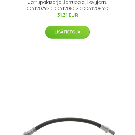
Jarrupalasarja,Jarrupala, Levyjarru
0064207920,0064208020,0064208320
31.31 EUR
LISÄTIETOJA