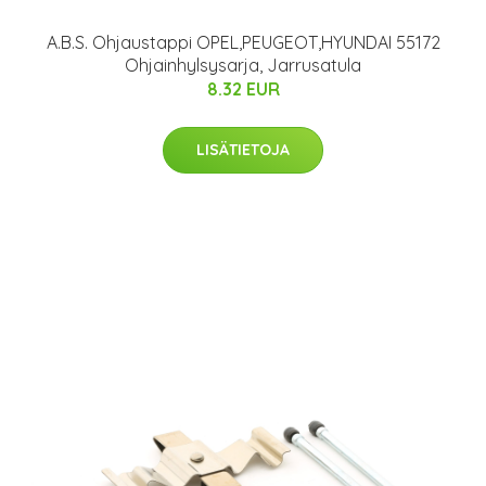
A.B.S. Ohjaustappi OPEL,PEUGEOT,HYUNDAI 55172
Ohjainhylsysarja, Jarrusatula
8.32 EUR
LISÄTIETOJA