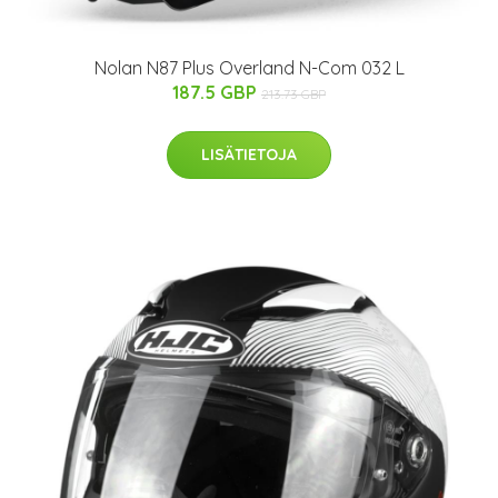
Nolan N87 Plus Overland N-Com 032 L
187.5 GBP
213.73 GBP
LISÄTIETOJA