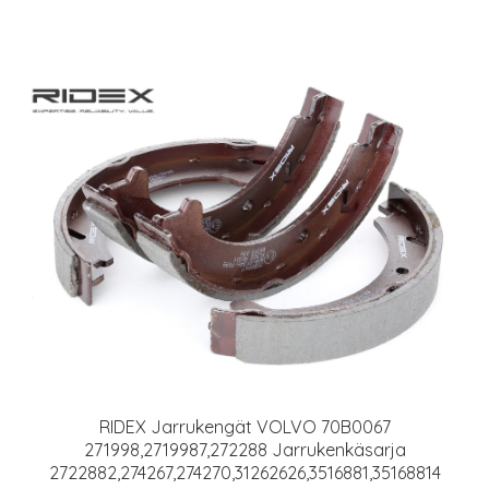
RIDEX Jarrukengät VOLVO 70B0067
271998,2719987,272288 Jarrukenkäsarja
2722882,274267,274270,31262626,3516881,35168814