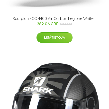
Scorpion EXO-1400 Air Carbon Legione White L
282.06 GBP
313.4 GBP
LISÄTIETOJA