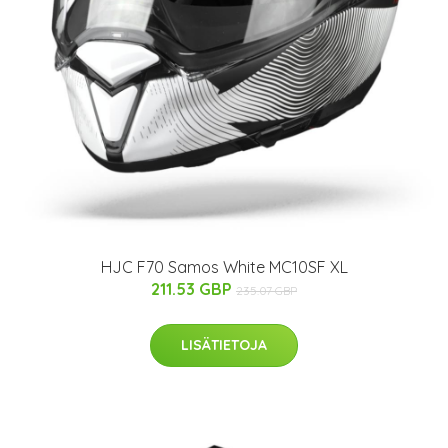
HJC F70 Samos White MC10SF XL
211.53 GBP
235.07 GBP
LISÄTIETOJA