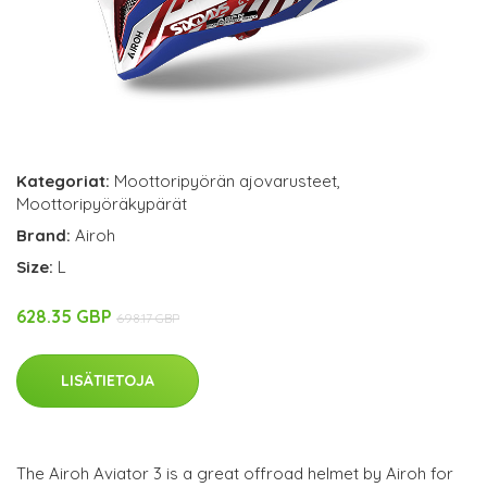
Kategoriat:
Moottoripyörän ajovarusteet
,
Moottoripyöräkypärät
Brand:
Airoh
Size:
L
628.35 GBP
698.17 GBP
LISÄTIETOJA
The Airoh Aviator 3 is a great offroad helmet by Airoh for