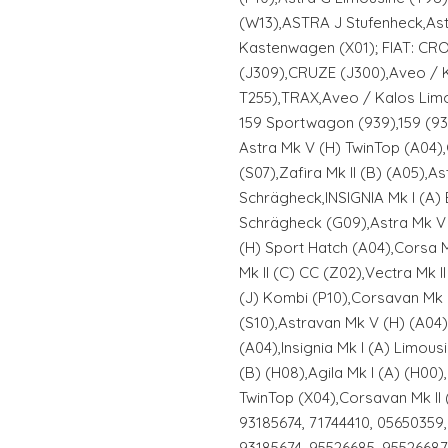
(W13),ASTRA J Stufenheck,Ast
Kastenwagen (X01); FIAT: C
(J309),CRUZE (J300),Aveo / 
T255),TRAX,Aveo / Kalos Lim
159 Sportwagon (939),159 (93
Astra Mk V (H) TwinTop (A04),
(S07),Zafira Mk II (B) (A05),As
Schrägheck,INSIGNIA Mk I (A) E
Schrägheck (G09),Astra Mk V
(H) Sport Hatch (A04),Corsa M
Mk II (C) CC (Z02),Vectra Mk I
(J) Kombi (P10),Corsavan Mk II
(S10),Astravan Mk V (H) (A04
(A04),Insignia Mk I (A) Limous
(B) (H08),Agila Mk I (A) (H00)
TwinTop (X04),Corsavan Mk II 
93185674, 71744410, 05650359,
93185674, 95526685, 95526687