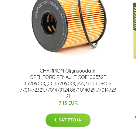
CHAMPION Öljynsuodatin
OPEL,FORD,RENAULT COF100532E
1520900Q0C,1520900QAA,7700109402
7701472321,7701479124,8671014029,77014723
21
7.15 EUR
LISÄTIETOJA