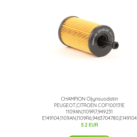
CHAMPION Öljynsuodatin
PEUGEOT,CITROËN COF100131E
1109AN,1109R7,949231
E149104,1109AN,1109R6,9463704780,E149104
5.2 EUR