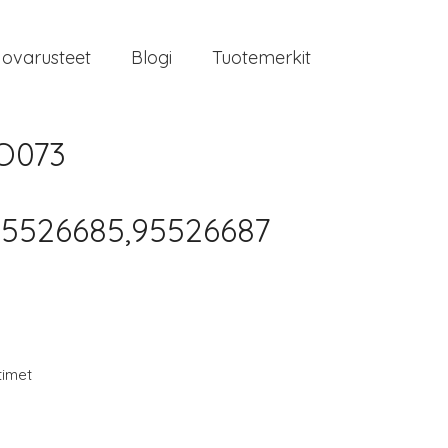
jovarusteet
Blogi
Tuotemerkit
O073
95526685,95526687
timet