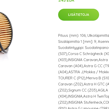
5.43 EUR
LISÄTIETOJA
Pituus (mm): 106; Ulkoläpimitta
Sisäläpimitta 1 [mm]: 9; Asenn
Suodatintyyppi: Suodatinpan
(S07),Corsa C Schrägheck (X0
(X03),INSIGNIA Caravan,Astra 
Caravan (A04),Astra G CC (T
(A04),ASTRA J,Mokka / Mokka
TOURER C (P12),Meriva B (S10
Caravan (Z02),Astra H GTC (A
(Z02),Signum CC (Z03),AGILA 
(X04),INSIGNIA,Astra H TwinTo
(Z02),INSIGNIA Stufenheck,
(P10),Astra G Limousine (T9