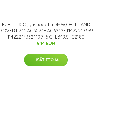
PURFLUX Öljynsuodatin BMW,OPEL,LAND
ROVER L244 AC6024E,AC6232E,11422243359
11422244332,1109T5,GFE349,STC2180
9.14 EUR
LISÄTIETOJA