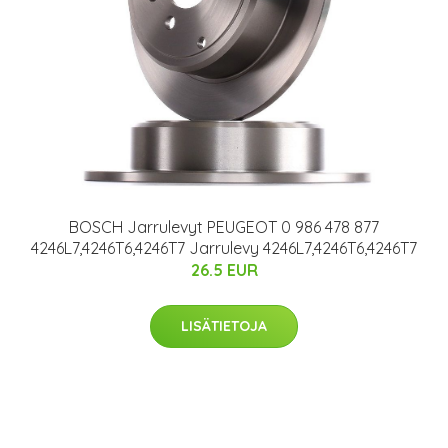
BOSCH Jarrulevyt PEUGEOT 0 986 478 877
4246L7,4246T6,4246T7 Jarrulevy 4246L7,4246T6,4246T7
26.5 EUR
LISÄTIETOJA