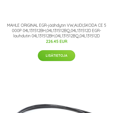
MAHLE ORIGINAL EGR-jäähdytin VW,AUDI,SKODA CE 5
000P 04L131512BH,04L131512BQ,04L131512D EGR-
lauhdutin 04L131512BH,04L131512BQ,04L131512D
226.45 EUR
LISÄTIETOJA