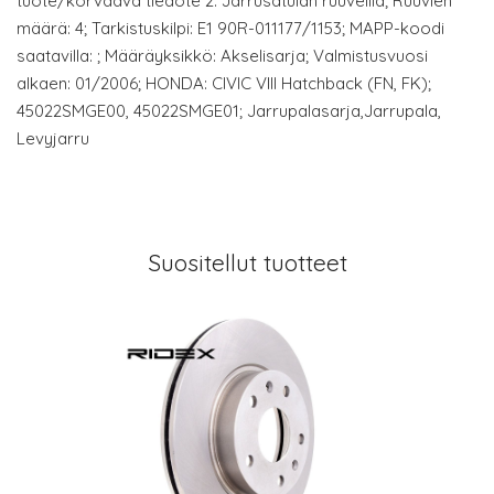
tuote/korvaava tiedote 2: Jarrusatulan ruuveilla; Ruuvien
määrä: 4; Tarkistuskilpi: E1 90R-011177/1153; MAPP-koodi
saatavilla: ; Määräyksikkö: Akselisarja; Valmistusvuosi
alkaen: 01/2006; HONDA: CIVIC VIII Hatchback (FN, FK);
45022SMGE00, 45022SMGE01; Jarrupalasarja,Jarrupala,
Levyjarru
Suositellut tuotteet