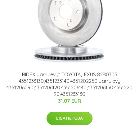
RIDEX Jarrulevyt TOYOTA,LEXUS 82B0305
4351233130,4351233140,4351202250 Jarrulevy
4351206090,4351206120,4351206140,4351206150,4351220
90,4351233130
31.07 EUR
LISÄTIETOJA