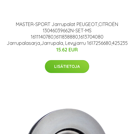
MASTER-SPORT Jarrupalat PEUGEOT,CITROËN
13046039662N-SET-MS
1611140780,1611838880,1613704080
Jarrupalasarja,Jarrupala, Levyjarru 1617256680,425235
15.62 EUR
LISÄTIETOJA