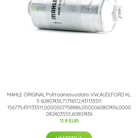
MAHLE ORIGINAL Polttoainesuodatin VW,AUDI,FORD KL
5 60807436,71736112,431133511
156775,431133511,0000007758886,0000060807436,0000
082403555,60807436
11.9 EUR
LISÄTIETOJA