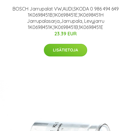
BOSCH Jarrupalat VW,AUDI,SKODA 0 986 494 649
1K0698451B,1K0698451E,1K0698451H
Jarrupalasarja,Jarrupala, Levyjarru
1K0698451K,1K0698451B,1K0698451E
23.39 EUR
LISÄTIETOJA