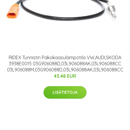
RIDEX Tunnistin Pakokaasulämpötila VW,AUDI,SKODA
3938E0015 03G906088D,03L906088AK,03L906088CC
03L906088M,03G906088D,03L906088AK,03L906088CC
45.48 EUR
LISÄTIETOJA