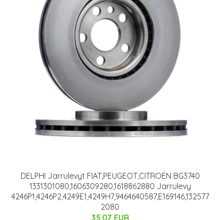
DELPHI Jarrulevyt FIAT,PEUGEOT,CITROËN BG3740
1331301080,1606309280,1618862880 Jarrulevy
4246P1,4246P2,4249E1,4249H7,9464640587,E169146,132577
2080
35.07 EUR