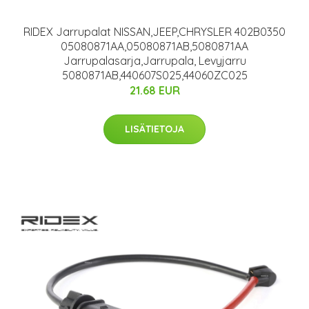
RIDEX Jarrupalat NISSAN,JEEP,CHRYSLER 402B0350
05080871AA,05080871AB,5080871AA
Jarrupalasarja,Jarrupala, Levyjarru
5080871AB,440607S025,44060ZC025
21.68 EUR
LISÄTIETOJA