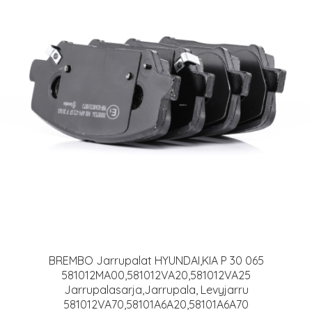
BREMBO Jarrupalat HYUNDAI,KIA P 30 065
581012MA00,581012VA20,581012VA25
Jarrupalasarja,Jarrupala, Levyjarru
581012VA70,58101A6A20,58101A6A70