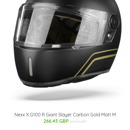
Nexx X.G100 R Giant Slayer Carbon Gold Matt M
266.45 GBP
313.47 GBP