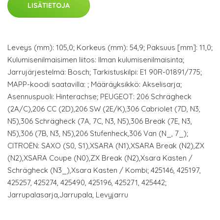
LISÄTIETOJA
Leveys (mm): 105,0; Korkeus (mm): 54,9; Paksuus [mm]: 11,0;
Kulumisenilmaisimen liitos: Ilman kulumisenilmaisinta;
Jarrujärjestelmä: Bosch; Tarkistuskilpi: E1 90R-01891/775;
MAPP-koodi saatavilla: ; Määräyksikkö: Akselisarja;
Asennuspuoli: Hinterachse; PEUGEOT: 206 Schrägheck
(2A/C),206 CC (2D),206 SW (2E/K),306 Cabriolet (7D, N3,
N5),306 Schrägheck (7A, 7C, N3, N5),306 Break (7E, N3,
N5),306 (7B, N3, N5),206 Stufenheck,306 Van (N_, 7_);
CITROËN: SAXO (S0, S1),XSARA (N1),XSARA Break (N2),ZX
(N2),XSARA Coupe (N0),ZX Break (N2),Xsara Kasten /
Schrägheck (N3_),Xsara Kasten / Kombi; 425146, 425197,
425257, 425274, 425490, 425196, 425271, 425442;
Jarrupalasarja,Jarrupala, Levyjarru