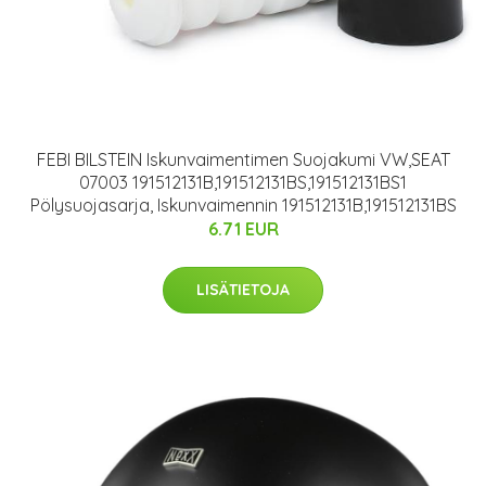
FEBI BILSTEIN Iskunvaimentimen Suojakumi VW,SEAT
07003 191512131B,191512131BS,191512131BS1
Pölysuojasarja, Iskunvaimennin 191512131B,191512131BS
6.71 EUR
LISÄTIETOJA