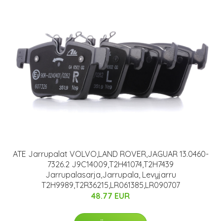
ATE Jarrupalat VOLVO,LAND ROVER,JAGUAR 13.0460-
7326.2 J9C14009,T2H41074,T2H7439
Jarrupalasarja,Jarrupala, Levyjarru
T2H9989,T2R36215,LR061385,LR090707
48.77 EUR