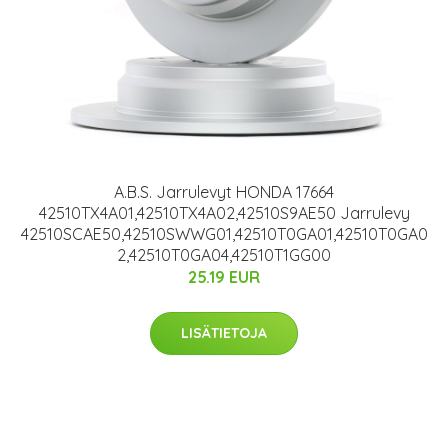
A.B.S. Jarrulevyt HONDA 17664
42510TX4A01,42510TX4A02,42510S9AE50 Jarrulevy
42510SCAE50,42510SWWG01,42510T0GA01,42510T0GA0
2,42510T0GA04,42510T1GG00
25.19 EUR
LISÄTIETOJA