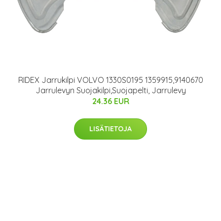
RIDEX Jarrukilpi VOLVO 1330S0195 1359915,9140670
Jarrulevyn Suojakilpi,Suojapelti, Jarrulevy
24.36 EUR
LISÄTIETOJA