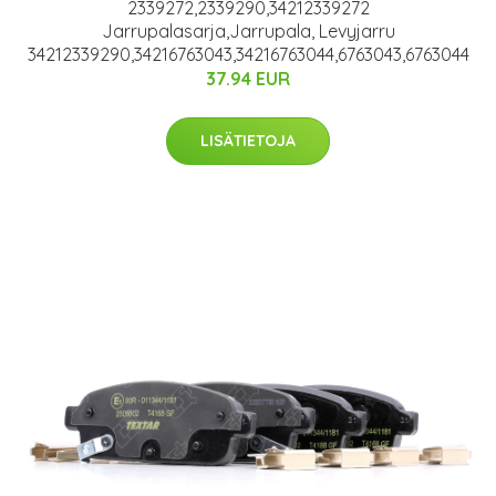
2339272,2339290,34212339272
Jarrupalasarja,Jarrupala, Levyjarru
34212339290,34216763043,34216763044,6763043,6763044
37.94 EUR
LISÄTIETOJA