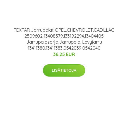
TEXTAR Jarrupalat OPEL,CHEVROLET,CADILLAC
2509602 13408579,133192294,13404405
Jarrupalasarja,Jarrupala, Levyjarru
13411380,13411383,0542039,0542040
36.25 EUR
LISÄTIETOJA