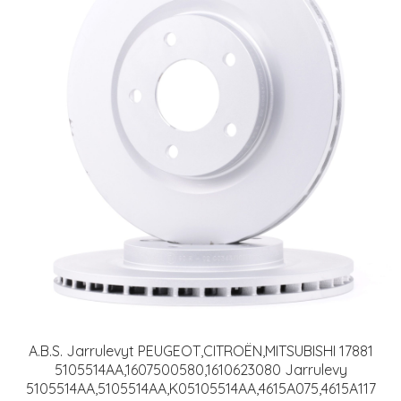
A.B.S. Jarrulevyt PEUGEOT,CITROËN,MITSUBISHI 17881
5105514AA,1607500580,1610623080 Jarrulevy
5105514AA,5105514AA,K05105514AA,4615A075,4615A117