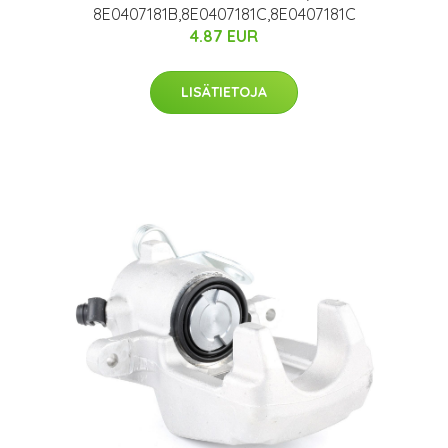
8E0407181B,8E0407181C,8E0407181C
4.87 EUR
LISÄTIETOJA