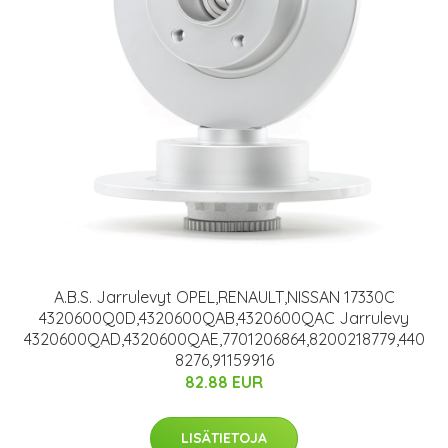
A.B.S. Jarrulevyt OPEL,RENAULT,NISSAN 17330C
4320600Q0D,4320600QAB,4320600QAC Jarrulevy
4320600QAD,4320600QAE,7701206864,8200218779,440
8276,91159916
82.88 EUR
LISÄTIETOJA