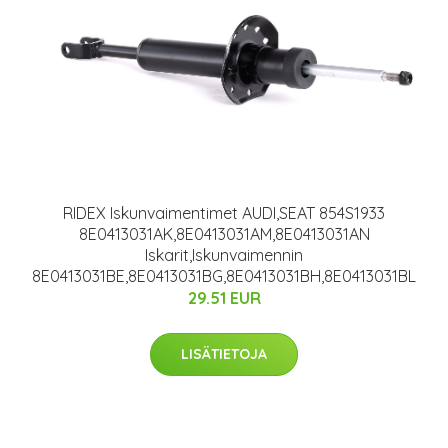
RIDEX Iskunvaimentimet AUDI,SEAT 854S1933
8E0413031AK,8E0413031AM,8E0413031AN
Iskarit,Iskunvaimennin
8E0413031BE,8E0413031BG,8E0413031BH,8E0413031BL
29.51 EUR
LISÄTIETOJA