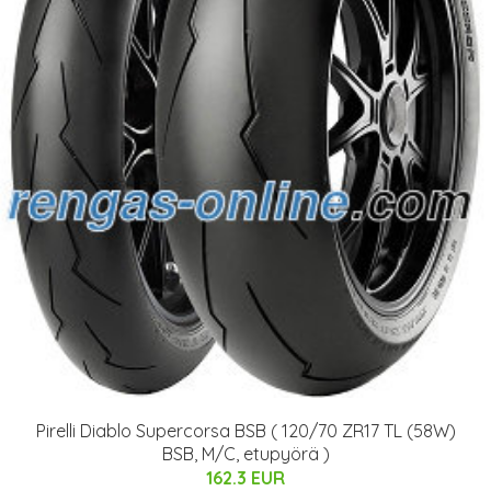
Pirelli Diablo Supercorsa BSB ( 120/70 ZR17 TL (58W)
BSB, M/C, etupyörä )
162.3 EUR