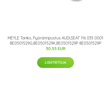
MEYLE Tanko, Pyöränripustus AUDI,SEAT 116 035 0001
8E0501529G,8E0501529K,8E0501529P 8E0501529P
30.55 EUR
LISÄTIETOJA