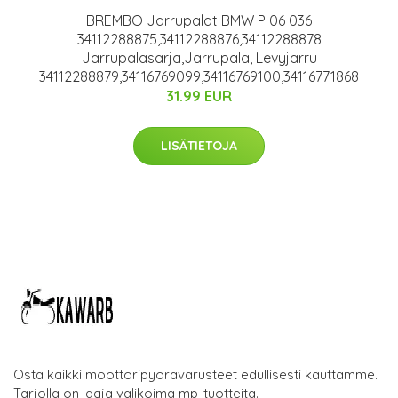
BREMBO Jarrupalat BMW P 06 036
34112288875,34112288876,34112288878
Jarrupalasarja,Jarrupala, Levyjarru
34112288879,34116769099,34116769100,34116771868
31.99 EUR
LISÄTIETOJA
Osta kaikki moottoripyörävarusteet edullisesti kauttamme.
Tarjolla on laaja valikoima mp-tuotteita.