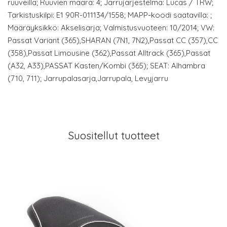
ruuveilla; Ruuvien määrä: 4; Jarrujärjestelmä: Lucas / TRW;
Tarkistuskilpi: E1 90R-011134/1558; MAPP-koodi saatavilla: ;
Määräyksikkö: Akselisarja; Valmistusvuoteen: 10/2014; VW:
Passat Variant (365),SHARAN (7N1, 7N2),Passat CC (357),CC
(358),Passat Limousine (362),Passat Alltrack (365),Passat
(A32, A33),PASSAT Kasten/Kombi (365); SEAT: Alhambra
(710, 711); Jarrupalasarja,Jarrupala, Levyjarru
Suositellut tuotteet