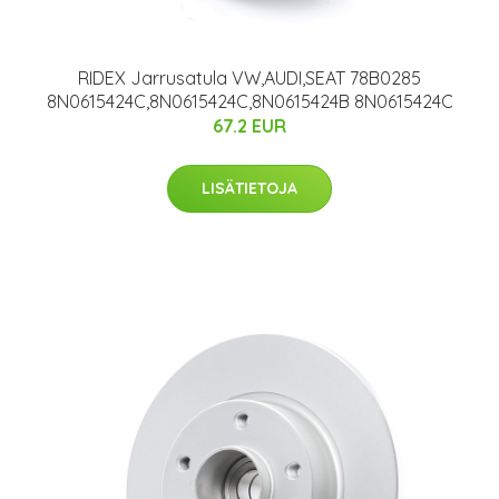
RIDEX Jarrusatula VW,AUDI,SEAT 78B0285
8N0615424C,8N0615424C,8N0615424B 8N0615424C
67.2 EUR
LISÄTIETOJA