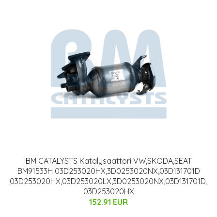
BM CATALYSTS Katalysaattori VW,SKODA,SEAT
BM91533H 03D253020HX,3D0253020NX,03D131701D
03D253020HX,03D253020LX,3D0253020NX,03D131701D,
03D253020HX
152.91 EUR