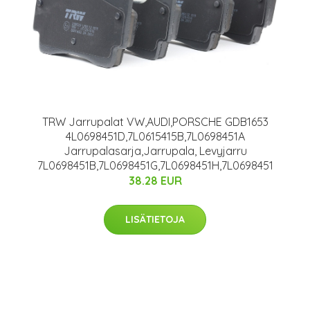
TRW Jarrupalat VW,AUDI,PORSCHE GDB1653
4L0698451D,7L0615415B,7L0698451A
Jarrupalasarja,Jarrupala, Levyjarru
7L0698451B,7L0698451G,7L0698451H,7L0698451
38.28 EUR
LISÄTIETOJA