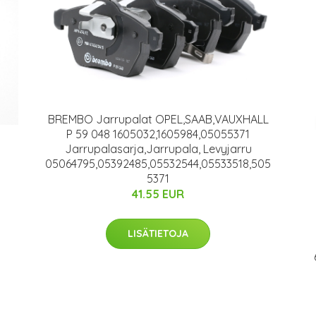
BREMBO Jarrupalat OPEL,SAAB,VAUXHALL
P 59 048 1605032,1605984,05055371
Jarrupalasarja,Jarrupala, Levyjarru
05064795,05392485,05532544,05533518,505
5371
41.55 EUR
LISÄTIETOJA