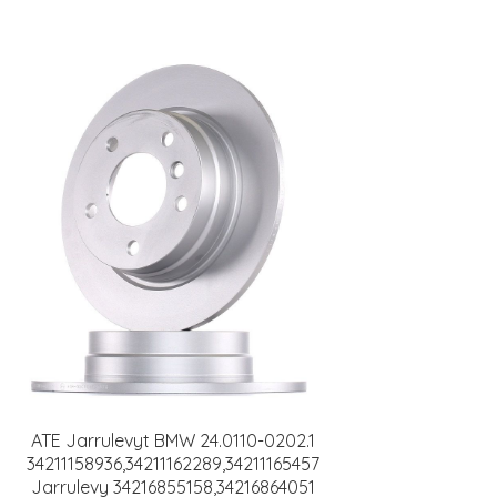
ATE Jarrulevyt BMW 24.0110-0202.1
34211158936,34211162289,34211165457
Jarrulevy 34216855158,34216864051