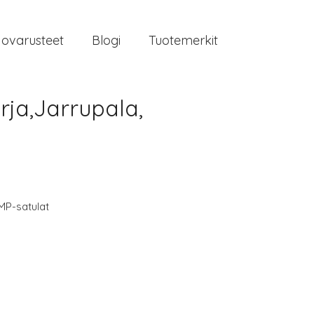
jovarusteet
Blogi
Tuotemerkit
rja,Jarrupala,
MP-satulat