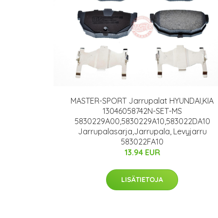
MASTER-SPORT Jarrupalat HYUNDAI,KIA
13046058742N-SET-MS
5830229A00,5830229A10,583022DA10
Jarrupalasarja,Jarrupala, Levyjarru
583022FA10
13.94 EUR
LISÄTIETOJA