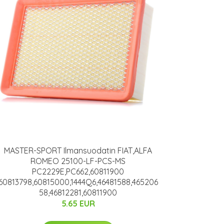
MASTER-SPORT Ilmansuodatin FIAT,ALFA
ROMEO 25100-LF-PCS-MS
PC2229E,PC662,60811900
60813798,60815000,1444Q6,46481588,465206
58,46812281,60811900
5.65 EUR