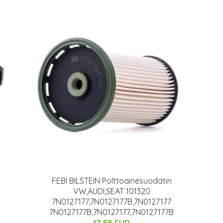
FEBI BILSTEIN Polttoainesuodatin
VW,AUDI,SEAT 101320
7N0127177,7N0127177B,7N0127177
7N0127177B,7N0127177,7N0127177B