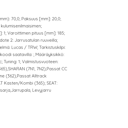
mm): 70,0; Paksuus [mm]: 20,0;
. kulumisenilmaisimen;
: 1; Varoittimen pituus [mm]: 185;
te 2: Jarrusatulan ruuveilla;
elmä: Lucas / TRW; Tarkistuskilpi:
odi saatavilla: ; Määräyksikkö:
c; Tuning: 1; Valmistusvuoteen:
(365),SHARAN (7N1, 7N2),Passat CC
ne (362),Passat Alltrack
AT Kasten/Kombi (365); SEAT:
sarja,Jarrupala, Levyjarru