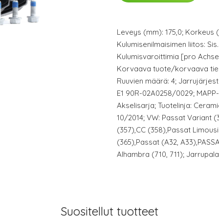
Leveys (mm): 175,0; Korkeus (
Kulumisenilmaisimen liitos: Sis
Kulumisvaroittimia [pro Achse]
Korvaava tuote/korvaava tiedo
Ruuvien määrä: 4; Jarrujärjest
E1 90R-02A0258/0029; MAPP-ko
Akselisarja; Tuotelinja: Cerami
10/2014; VW: Passat Variant 
(357),CC (358),Passat Limousi
(365),Passat (A32, A33),PASS
Alhambra (710, 711); Jarrupala
Suositellut tuotteet