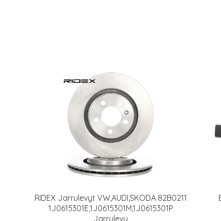
RIDEX Jarrulevyt VW,AUDI,SKODA 82B0211
1J0615301E,1J0615301M,1J0615301P
Jarrulevy