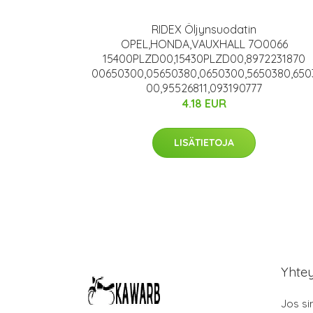
RIDEX Öljynsuodatin
OPEL,HONDA,VAUXHALL 7O0066
15400PLZD00,15430PLZD00,8972231870
00650300,05650380,0650300,5650380,650
00,95526811,093190777
4.18 EUR
LISÄTIETOJA
Yhte
Jos si