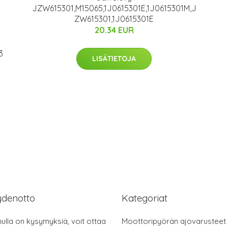
JZW615301,M15065,1J0615301E,1J0615301M,J
ZW615301,1J0615301E
20.34 EUR
3
LISÄTIETOJA
ydenotto
Kategoriat
nulla on kysymyksiä, voit ottaa
Moottoripyörän ajovarusteet