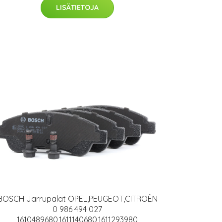
LISÄTIETOJA
BOSCH Jarrupalat OPEL,PEUGEOT,CITROËN
0 986 494 027
1610489680,1611140680,1611293980