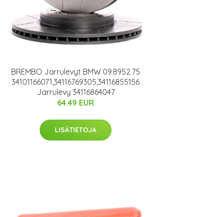
BREMBO Jarrulevyt BMW 09.8952.75
34101166071,34116769305,34116855156
Jarrulevy 34116864047
64.49 EUR
LISÄTIETOJA