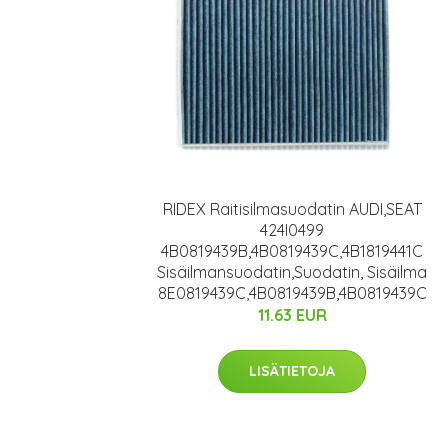
RIDEX Raitisilmasuodatin AUDI,SEAT
424I0499
4B0819439B,4B0819439C,4B1819441C
Sisäilmansuodatin,Suodatin, Sisäilma
8E0819439C,4B0819439B,4B0819439C
11.63 EUR
LISÄTIETOJA