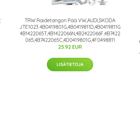
TRW Raidetangon Pää VW,AUDI,SKODA
C
JTE1023 4B0419801G,4B0419811D,4B0419811G
4B1422065T,4B1422066N,4B2422066F,4B7422
065,4B7422065C,4D0419801G,4F0498811
25.92 EUR
LISÄTIETOJA