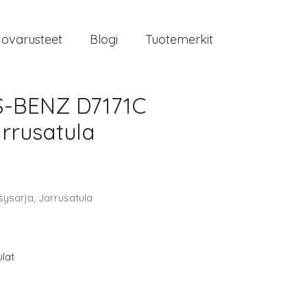
jovarusteet
Blogi
Tuotemerkit
S-BENZ D7171C
rrusatula
sarja, Jarrusatula
lat