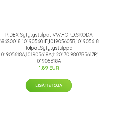
RIDEX Sytytystulpat VW,FORD,SKODA
686S0018 101905601E,101905603B,101905618
Tulpat,Sytytystulppa
101905618A,101905618A,1120170,9807B5617P,1
01905618A
1.89 EUR
LISÄTIETOJA