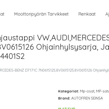
at
Moottoripyörän Tarvikkeet
Renkaat
A
jaustappi VW,AUDI,MERCEDE
V0615126 Ohjainhylsysarja, Ja
,4401S2
EDES-BENZ D7171C 7N0615125,8V0615125,8V0615126 Ohjainhylsy
Kategoriat:
Mp-osat
,
MP-satu
Brand:
AUTOFREN SEINSA