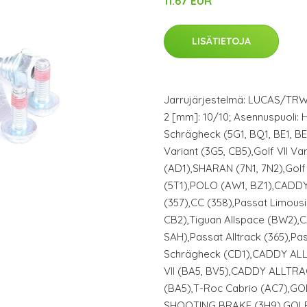
11.67 EUR
LISÄTIETOJA
Jarrujärjestelmä: LUCAS/TRW; 
2 [mm]: 10/10; Asennuspuoli: H
Schrägheck (5G1, BQ1, BE1, BE
Variant (3G5, CB5),Golf VII V
(AD1),SHARAN (7N1, 7N2),Golf
(5T1),POLO (AW1, BZ1),CADDY
(357),CC (358),Passat Limousi
CB2),Tiguan Allspace (BW2),
SAH),Passat Alltrack (365),Pass
Schrägheck (CD1),CADDY ALLT
VII (BA5, BV5),CADDY ALLTRAC
(BA5),T-Roc Cabrio (AC7),GOL
SHOOTING BRAKE (3H9),GOLF V