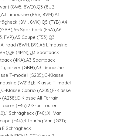
Avant (8W5, 8WD),Q3 (8UB,
,A3 Limousine (8VS, 8VM),A1
rägheck (8V1, 8VK),Q5 (FYB),A4
(GAB),A5 Sportback (F5A),A6
3, FVP),A5 Coupe (F53),Q3
 Allroad (8WH, B9),A6 Limousine
FVR),Q8 (4MN),Q3 Sportback
rtback (4KA),A3 Sportback
 Citycarver (GBH),A3 Limousine
sse T-modell (S205),C-Klasse
mousine (W213),E-Klasse T-modell
,C-Klasse Cabrio (A205),E-Klasse
(A238),E-Klasse All-Terrain
 Tourer (F45),2 Gran Tourer
20),1 Schrägheck (F40),X1 Van
Coupe (F44),3 Touring Van (G21);
a E Schrägheck
nheck,INSIGNIA CC,Vivaro B