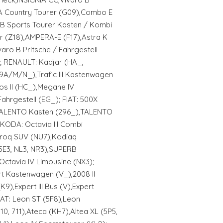
A Country Tourer (G09),Combo E
a B Sports Tourer Kasten / Kombi
er (Z18),AMPERA-E (F17),Astra K
aro B Pritsche / Fahrgestell
 RENAULT: Kadjar (HA_,
9A/M/N_),Trafic III Kastenwagen
eos II (HC_),Megane IV
Fahrgestell (EG_); FIAT: 500X
TALENTO Kasten (296_),TALENTO
SKODA: Octavia III Combi
roq SUV (NU7),Kodiaq
(5E3, NL3, NR3),SUPERB
Octavia IV Limousine (NX3);
rt Kastenwagen (V_),2008 II
K9),Expert III Bus (V),Expert
SEAT: Leon ST (5F8),Leon
0, 711),Ateca (KH7),Altea XL (5P5,