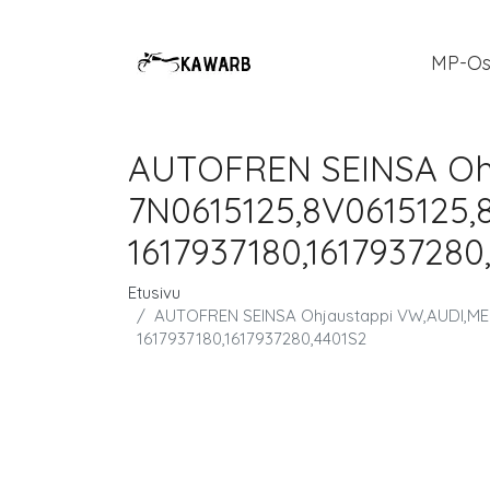
MP-Os
AUTOFREN SEINSA Oh
7N0615125,8V0615125,8
1617937180,1617937280
Etusivu
AUTOFREN SEINSA Ohjaustappi VW,AUDI,MERC
1617937180,1617937280,4401S2