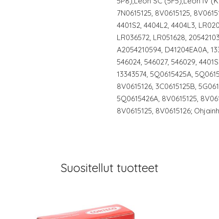
5P8),Leon SC (5F5),Leon IV (K
7N0615125, 8V0615125, 8V06151
4401S2, 4404L2, 4404L3, LR02
LR036572, LR051628, 20542103
A2054210594, D41204EA0A, 133
546024, 546027, 546029, 4401S
13343574, 5Q0615425A, 5Q0615
8V0615126, 3C0615125B, 5G06
5Q0615426A, 8V0615125, 8V061
8V0615125, 8V0615126; Ohjainh
Suositellut tuotteet