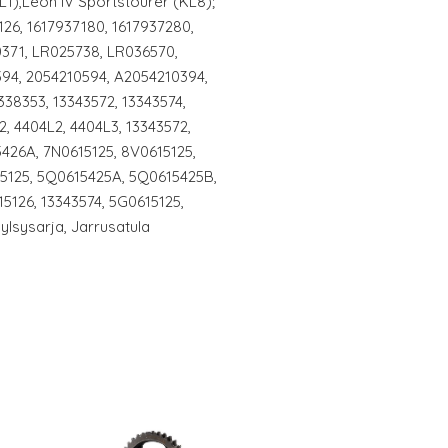
L1),Leon IV Sportstourer (KL8);
26, 1617937180, 1617937280,
0371, LR025738, LR036570,
94, 2054210594, A2054210394,
38353, 13343572, 13343574,
2, 4404L2, 4404L3, 13343572,
426A, 7N0615125, 8V0615125,
15125, 5Q0615425A, 5Q0615425B,
5126, 13343574, 5G0615125,
ylsysarja, Jarrusatula