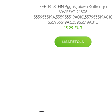
FEBI BILSTEIN Pyyhkijöiden Katkaisija
VW,SEAT 24806
535953519A,535953519A01C,357953519A01
535953519A,535953519A01C
13.29 EUR
LISÄTIETOJA