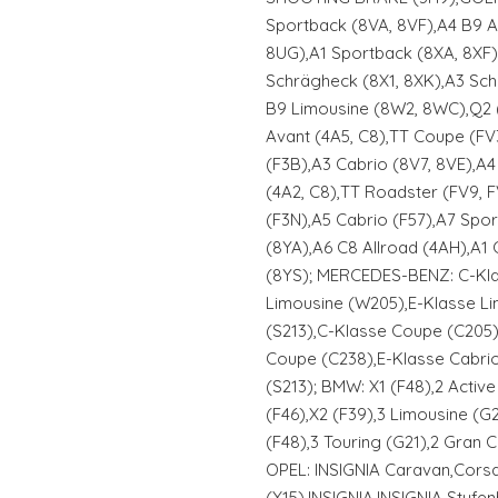
Sportback (8VA, 8VF),A4 B9 
8UG),A1 Sportback (8XA, 8XF)
Schrägheck (8X1, 8XK),A3 Sch
B9 Limousine (8W2, 8WC),Q2 
Avant (4A5, C8),TT Coupe (FV
(F3B),A3 Cabrio (8V7, 8VE),A4
(4A2, C8),TT Roadster (FV9, 
(F3N),A5 Cabrio (F57),A7 Spo
(8YA),A6 C8 Allroad (4AH),A1
(8YS); MERCEDES-BENZ: C-Kla
Limousine (W205),E-Klasse Li
(S213),C-Klasse Coupe (C205)
Coupe (C238),E-Klasse Cabrio 
(S213); BMW: X1 (F48),2 Active
(F46),X2 (F39),3 Limousine (G
(F48),3 Touring (G21),2 Gran 
OPEL: INSIGNIA Caravan,Cors
(X15),INSIGNIA,INSIGNIA Stufe