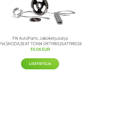
FAI AutoParts Jakoketjusarja
VW,SKODA,SEAT TCK64 047198026,47198026
35.06 EUR
LISÄTIETOJA