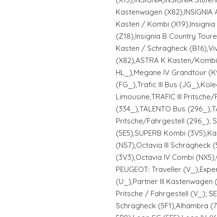
Kastenwagen (X82),INSIGNIA 
Kasten / Kombi (X19),Insigni
(Z18),Insignia B Country Tour
Kasten / Schrägheck (B16),Viv
(X82),ASTRA K Kasten/Kombi;
HL_),Megane IV Grandtour (K
(FG_),Trafic III Bus (JG_),Kol
Limousine,TRAFIC III Pritsche/
(334_),TALENTO Bus (296_),
Pritsche/Fahrgestell (296_); 
(5E5),SUPERB Kombi (3V5),Ka
(NS7),Octavia III Schrägheck 
(3V3),Octavia IV Combi (NX5),
PEUGEOT: Traveller (V_),Expe
(U_),Partner III Kastenwagen (
Pritsche / Fahrgestell (V_); 
Schrägheck (5F1),Alhambra (71