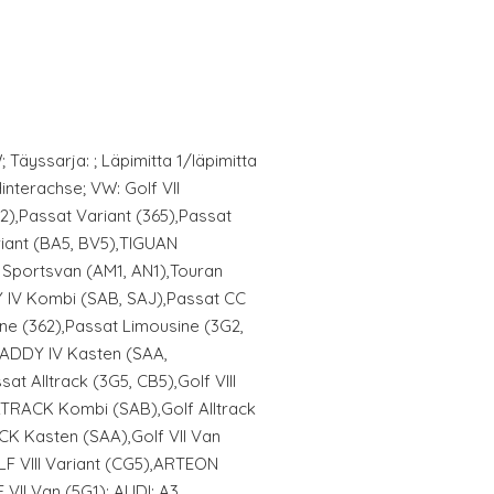
Täyssarja: ; Läpimitta 1/läpimitta
interachse; VW: Golf VII
2),Passat Variant (365),Passat
ariant (BA5, BV5),TIGUAN
 Sportsvan (AM1, AN1),Touran
 IV Kombi (SAB, SAJ),Passat CC
ne (362),Passat Limousine (3G2,
CADDY IV Kasten (SAA,
at Alltrack (3G5, CB5),Golf VIII
RACK Kombi (SAB),Golf Alltrack
K Kasten (SAA),Golf VII Van
F VIII Variant (CG5),ARTEON
II Van (5G1); AUDI: A3