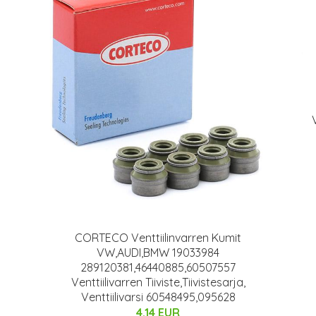
CORTECO Venttiilinvarren Kumit
VW,AUDI,BMW 19033984
289120381,46440885,60507557
Venttiilivarren Tiiviste,Tiivistesarja,
Venttiilivarsi 60548495,095628
4.14 EUR