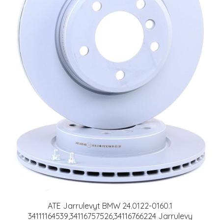
ATE Jarrulevyt BMW 24.0122-0160.1
34111164539,34116757526,34116766224 Jarrulevy