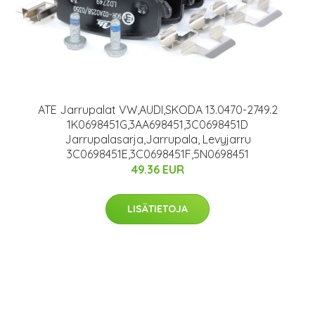
ATE Jarrupalat VW,AUDI,SKODA 13.0470-2749.2
1K0698451G,3AA698451,3C0698451D
Jarrupalasarja,Jarrupala, Levyjarru
3C0698451E,3C0698451F,5N0698451
49.36 EUR
LISÄTIETOJA