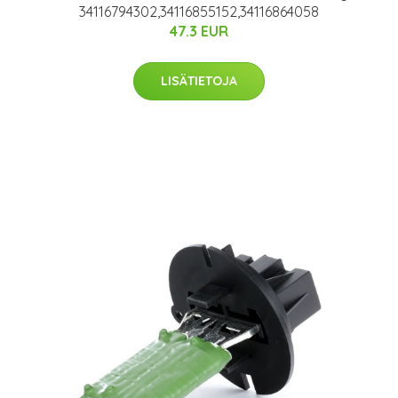
34116794302,34116855152,34116864058
47.3 EUR
LISÄTIETOJA