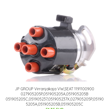
JP GROUP Virranjakaja VW,SEAT 1191100900
027905205P,051905205A,051905205B
051905205C,051905237,051905237X,027905205P,05190
5205A,051905205B,051905205C