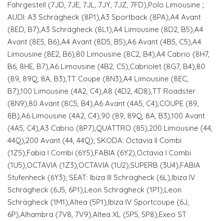
Fahrgestell (7JD, 7JE, 7JL, 7JY, 7JZ, 7FD),Polo Limousine ;
AUDI: A3 Schrägheck (8P1),A3 Sportback (8PA),A4 Avant
(8ED, B7),A3 Schrägheck (8L1),A4 Limousine (8D2, B5),A4
Avant (8E5, B6),A4 Avant (8D5, B5),A6 Avant (4B5, C5),A4
Limousine (8E2, B6),80 Limousine (8C2, B4),A4 Cabrio (8H7,
B6, 8HE, B7),A6 Limousine (4B2, C5),Cabriolet (8G7, B4),80
(89, 89Q, 8A, B3),TT Coupe (8N3),A4 Limousine (8EC,
B7),100 Limousine (4A2, C4),A8 (4D2, 4D8),TT Roadster
(8N9),80 Avant (8C5, B4),A6 Avant (4A5, C4),COUPE (89,
8B),A6 Limousine (4A2, C4),90 (89, 89Q, 8A, B3),100 Avant
(4A5, C4),A3 Cabrio (8P7),QUATTRO (85),200 Limousine (44,
44Q),200 Avant (44, 44Q); SKODA: Octavia II Combi
(1Z5),Fabia I Combi (6Y5),FABIA (6Y2),Octavia I Combi
(1U5),OCTAVIA (1Z3),OCTAVIA (1U2),SUPERB (3U4),FABIA
Stufenheck (6Y3); SEAT: Ibiza III Schrägheck (6L),Ibiza IV
Schrägheck (6J5, 6P1),Leon Schrägheck (1P1),Leon
Schrägheck (1M1),Altea (5P1),Ibiza IV Sportcoupe (6J,
6P),Alhambra (7V8, 7V9),Altea XL (5P5, 5P8),Exeo ST