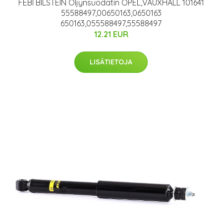
FEBI BILSTEIN Öljynsuodatin OPEL,VAUXHALL 101641
55588497,00650163,0650163
650163,055588497,55588497
12.21 EUR
LISÄTIETOJA