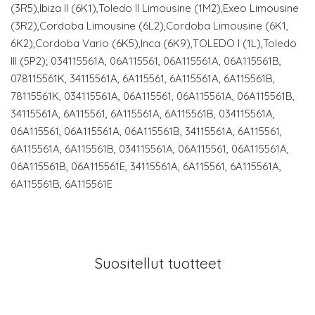
(3R5),Ibiza II (6K1),Toledo II Limousine (1M2),Exeo Limousine
(3R2),Cordoba Limousine (6L2),Cordoba Limousine (6K1,
6K2),Cordoba Vario (6K5),Inca (6K9),TOLEDO I (1L),Toledo
III (5P2); 034115561A, 06A115561, 06A115561A, 06A115561B,
078115561K, 34115561A, 6A115561, 6A115561A, 6A115561B,
78115561K, 034115561A, 06A115561, 06A115561A, 06A115561B,
34115561A, 6A115561, 6A115561A, 6A115561B, 034115561A,
06A115561, 06A115561A, 06A115561B, 34115561A, 6A115561,
6A115561A, 6A115561B, 034115561A, 06A115561, 06A115561A,
06A115561B, 06A115561E, 34115561A, 6A115561, 6A115561A,
6A115561B, 6A115561E
Suositellut tuotteet