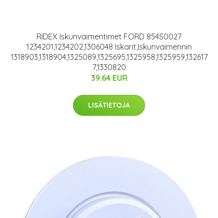
RIDEX Iskunvaimentimet FORD 854S0027
1234201,1234202,1306048 Iskarit,Iskunvaimennin
1318903,1318904,1325089,1325695,1325958,1325959,132617
7,1330820
39.64 EUR
LISÄTIETOJA