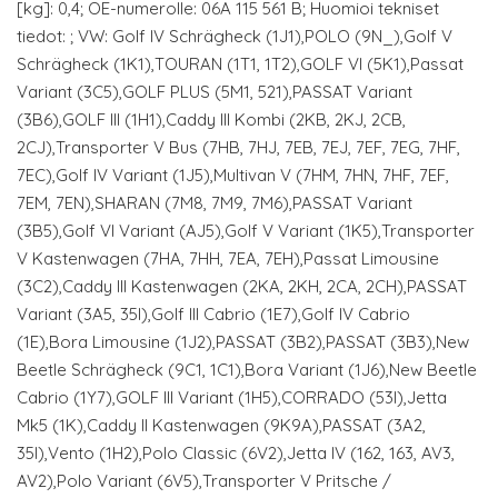
[kg]: 0,4; OE-numerolle: 06A 115 561 B; Huomioi tekniset
tiedot: ; VW: Golf IV Schrägheck (1J1),POLO (9N_),Golf V
Schrägheck (1K1),TOURAN (1T1, 1T2),GOLF VI (5K1),Passat
Variant (3C5),GOLF PLUS (5M1, 521),PASSAT Variant
(3B6),GOLF III (1H1),Caddy III Kombi (2KB, 2KJ, 2CB,
2CJ),Transporter V Bus (7HB, 7HJ, 7EB, 7EJ, 7EF, 7EG, 7HF,
7EC),Golf IV Variant (1J5),Multivan V (7HM, 7HN, 7HF, 7EF,
7EM, 7EN),SHARAN (7M8, 7M9, 7M6),PASSAT Variant
(3B5),Golf VI Variant (AJ5),Golf V Variant (1K5),Transporter
V Kastenwagen (7HA, 7HH, 7EA, 7EH),Passat Limousine
(3C2),Caddy III Kastenwagen (2KA, 2KH, 2CA, 2CH),PASSAT
Variant (3A5, 35I),Golf III Cabrio (1E7),Golf IV Cabrio
(1E),Bora Limousine (1J2),PASSAT (3B2),PASSAT (3B3),New
Beetle Schrägheck (9C1, 1C1),Bora Variant (1J6),New Beetle
Cabrio (1Y7),GOLF III Variant (1H5),CORRADO (53I),Jetta
Mk5 (1K),Caddy II Kastenwagen (9K9A),PASSAT (3A2,
35I),Vento (1H2),Polo Classic (6V2),Jetta IV (162, 163, AV3,
AV2),Polo Variant (6V5),Transporter V Pritsche /