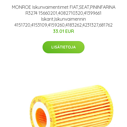
MONROE Iskunvaimentimet FIAT,SEAT,PININFARINA
R3274 15660201,4082710320,41399661
Iskarit,Iskunvaimennin
4151720,4153109,4159260,4183262,4231327,681762
33.01 EUR
LISÄTIETOJA