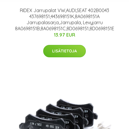
RIDEX Jarrupalat VW,AUDI,SEAT 402B0043
437698151,443698151K,8A0698151A
Jarrupalasarja,Jarrupala, Levyjarru
8A0698151B,8A0698151C,8D0698151,8D0698151E
13.97 EUR
LISÄTIETOJA