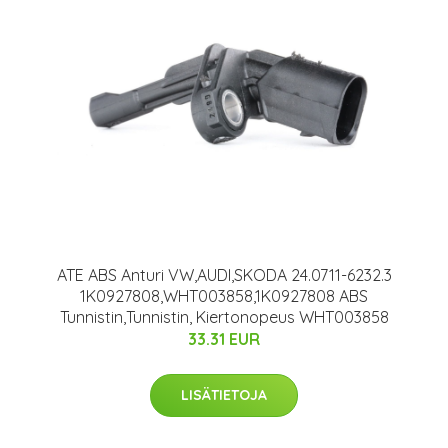
ATE ABS Anturi VW,AUDI,SKODA 24.0711-6232.3
1K0927808,WHT003858,1K0927808 ABS
Tunnistin,Tunnistin, Kiertonopeus WHT003858
33.31 EUR
LISÄTIETOJA