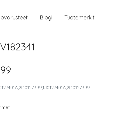
jovarusteet
Blogi
Tuotemerkit
V182341
399
0127401A,2D0127399,1J0127401A,2D0127399
timet