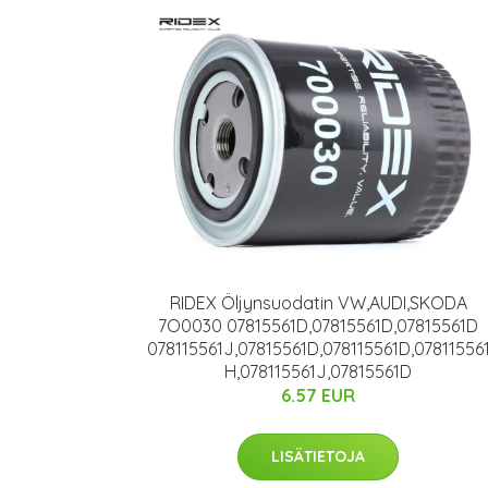
RIDEX Öljynsuodatin VW,AUDI,SKODA
7O0030 07815561D,07815561D,07815561D
078115561J,07815561D,078115561D,07811556
H,078115561J,07815561D
6.57 EUR
LISÄTIETOJA