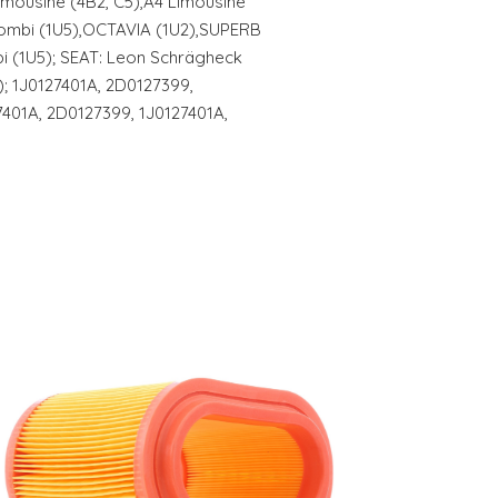
Limousine (4B2, C5),A4 Limousine
Combi (1U5),OCTAVIA (1U2),SUPERB
bi (1U5); SEAT: Leon Schrägheck
); 1J0127401A, 2D0127399,
7401A, 2D0127399, 1J0127401A,