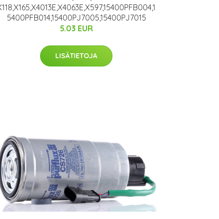
X118,X165,X4013E,X4063E,X597,15400PFB004,1
5400PFB014,15400PJ7005,15400PJ7015
5.03 EUR
LISÄTIETOJA