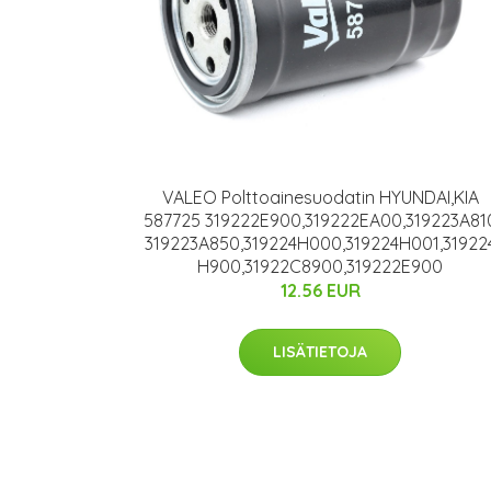
VALEO Polttoainesuodatin HYUNDAI,KIA
587725 319222E900,319222EA00,319223A81
319223A850,319224H000,319224H001,31922
H900,31922C8900,319222E900
12.56 EUR
LISÄTIETOJA