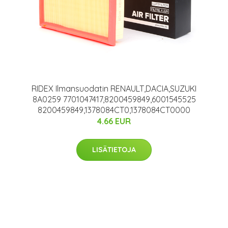
RIDEX Ilmansuodatin RENAULT,DACIA,SUZUKI
8A0259 7701047417,8200459849,6001545525
8200459849,1378084CT0,1378084CT0000
4.66 EUR
LISÄTIETOJA