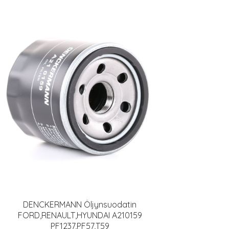
DENCKERMANN Öljynsuodatin
FORD,RENAULT,HYUNDAI A210159
PF1237,PF57,T59