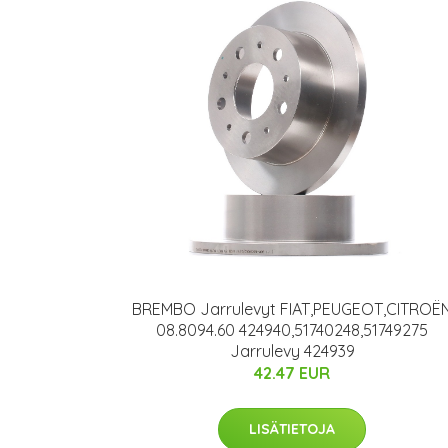
BREMBO Jarrulevyt FIAT,PEUGEOT,CITROË
08.8094.60 424940,51740248,51749275
Jarrulevy 424939
42.47 EUR
LISÄTIETOJA