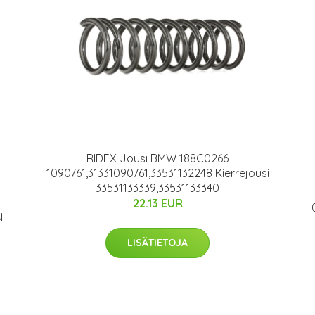
RIDEX Jousi BMW 188C0266
1090761,31331090761,33531132248 Kierrejousi
33531133339,33531133340
22.13 EUR
N
LISÄTIETOJA