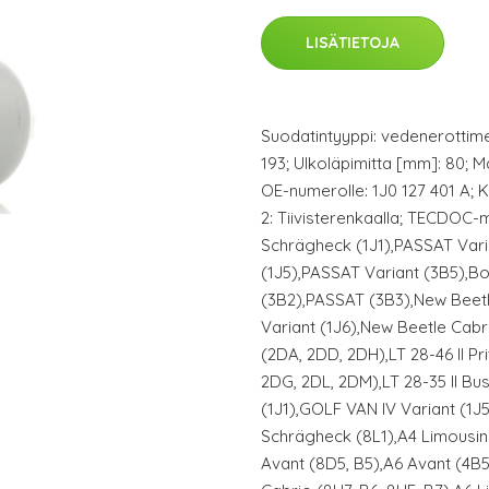
LISÄTIETOJA
Suodatintyyppi: vedenerottime
193; Ulkoläpimitta [mm]: 80; Ma
OE-numerolle: 1J0 127 401 A;
2: Tiivisterenkaalla; TECDOC-
Schrägheck (1J1),PASSAT Varia
(1J5),PASSAT Variant (3B5),B
(3B2),PASSAT (3B3),New Beetl
Variant (1J6),New Beetle Cabr
(2DA, 2DD, 2DH),LT 28-46 II Pr
2DG, 2DL, 2DM),LT 28-35 II Bu
(1J1),GOLF VAN IV Variant (1J5
Schrägheck (8L1),A4 Limousine
Avant (8D5, B5),A6 Avant (4B5