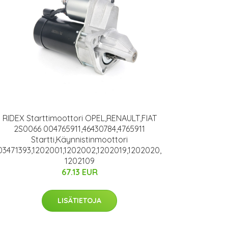
RIDEX Starttimoottori OPEL,RENAULT,FIAT
2S0066 004765911,46430784,4765911
Startti,Käynnistinmoottori
03471393,1202001,1202002,1202019,1202020,
1202109
67.13 EUR
LISÄTIETOJA