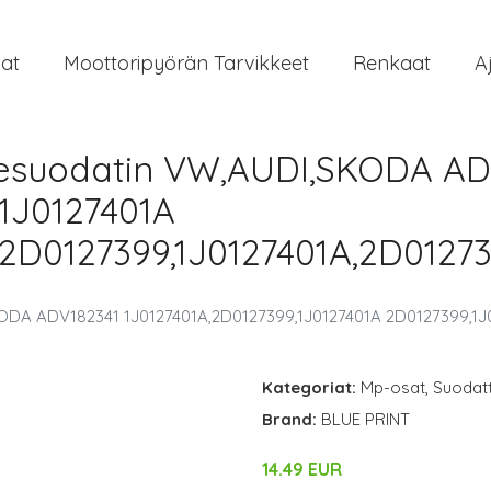
at
Moottoripyörän Tarvikkeet
Renkaat
A
nesuodatin VW,AUDI,SKODA AD
,1J0127401A
,2D0127399,1J0127401A,2D0127
ODA ADV182341 1J0127401A,2D0127399,1J0127401A 2D0127399,1J
Kategoriat:
Mp-osat
,
Suodat
Brand:
BLUE PRINT
14.49 EUR