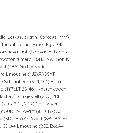
lla, Letkusuodatin; Korkeus (mm):
teriaali: Teräs; Paino [kg]: 0,42;
 Korvaava tuote/korvaava tiedote
moottorinumero: 16413; VW: Golf IV
nt (3B6),Golf IV Variant
ora Limousine (1J2),PASSAT
e Schrägheck (9C1, 1C1),Bora
io (1Y7),LT 28-46 II Kastenwagen
itsche / Fahrgestell (2DC, 2DF,
s (2DB, 2DE, 2DK),Golf IV Van
); AUDI: A4 Avant (8ED, B7),A3
 (8D2, B5),A4 Avant (8E5, B6),A4
, C5),A4 Limousine (8E2, B6),A4