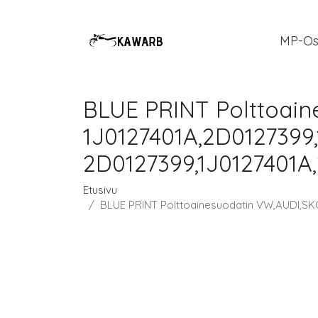
MP-Os
BLUE PRINT Polttoai
1J0127401A,2D0127399
2D0127399,1J0127401A
Etusivu
BLUE PRINT Polttoainesuodatin VW,AUDI,SK