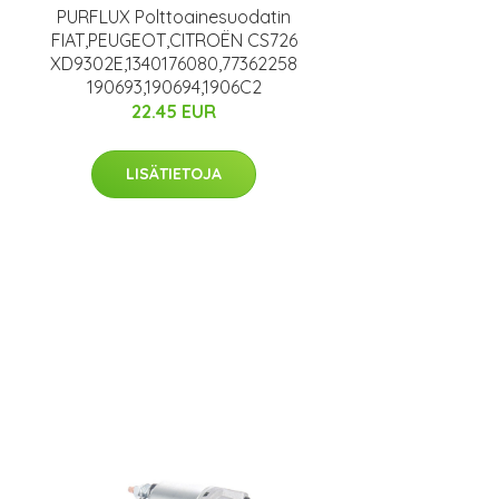
PURFLUX Polttoainesuodatin
FIAT,PEUGEOT,CITROËN CS726
XD9302E,1340176080,77362258
190693,190694,1906C2
22.45 EUR
LISÄTIETOJA