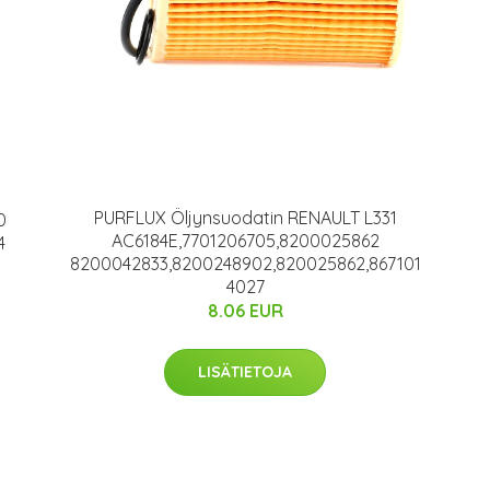
PURFLUX Öljynsuodatin RENAULT L331
0
AC6184E,7701206705,8200025862
4
8200042833,8200248902,820025862,867101
4027
8.06 EUR
LISÄTIETOJA