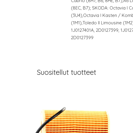
Cabrio (8H7, B6, 8HE, B7),A6 
(8EC, B7); SKODA: Octavia I 
(3U4),Octavia I Kasten / Kom
(1M1),Toledo II Limousine (1M2
1J0127401A, 2D0127399, 1J012
2D0127399
Suositellut tuotteet