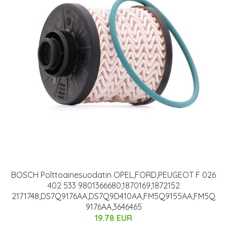
BOSCH Polttoainesuodatin OPEL,FORD,PEUGEOT F 026
402 533 9801366680,1870169,1872152
2171748,DS7Q9176AA,DS7Q9D410AA,FM5Q9155AA,FM5Q
9176AA,3646465
19.78 EUR