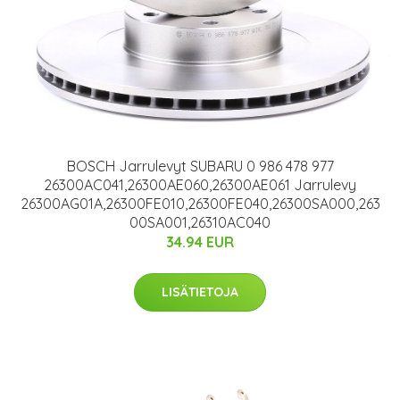
BOSCH Jarrulevyt SUBARU 0 986 478 977
26300AC041,26300AE060,26300AE061 Jarrulevy
26300AG01A,26300FE010,26300FE040,26300SA000,263
00SA001,26310AC040
34.94 EUR
LISÄTIETOJA