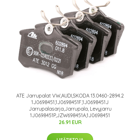
ATE Jarrupalat VW,AUDI,SKODA 13.0460-2894.2
1J0698451,1J0698451F,1J0698451J
Jarrupalasarja,Jarrupala, Levyjarru
1J0698451P,JZW698451A,1J0698451
26.91 EUR
LISÄTIETOJA