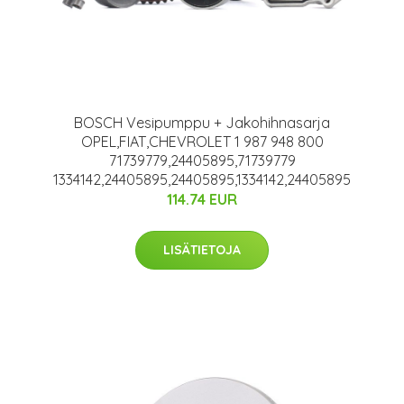
BOSCH Vesipumppu + Jakohihnasarja
OPEL,FIAT,CHEVROLET 1 987 948 800
71739779,24405895,71739779
1334142,24405895,24405895,1334142,24405895
114.74 EUR
LISÄTIETOJA