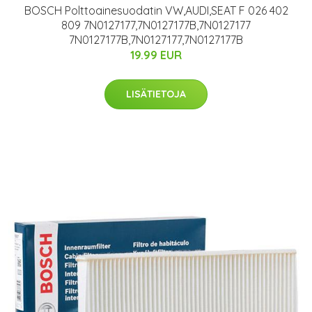
BOSCH Polttoainesuodatin VW,AUDI,SEAT F 026 402
809 7N0127177,7N0127177B,7N0127177
7N0127177B,7N0127177,7N0127177B
19.99 EUR
LISÄTIETOJA