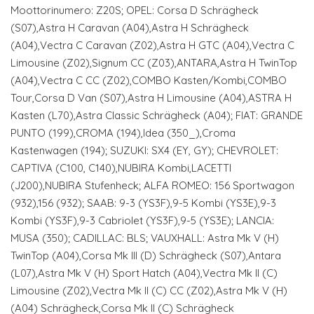
Moottorinumero: Z20S; OPEL: Corsa D Schrägheck
(S07),Astra H Caravan (A04),Astra H Schrägheck
(A04),Vectra C Caravan (Z02),Astra H GTC (A04),Vectra C
Limousine (Z02),Signum CC (Z03),ANTARA,Astra H TwinTop
(A04),Vectra C CC (Z02),COMBO Kasten/Kombi,COMBO
Tour,Corsa D Van (S07),Astra H Limousine (A04),ASTRA H
Kasten (L70),Astra Classic Schrägheck (A04); FIAT: GRANDE
PUNTO (199),CROMA (194),Idea (350_),Croma
Kastenwagen (194); SUZUKI: SX4 (EY, GY); CHEVROLET:
CAPTIVA (C100, C140),NUBIRA Kombi,LACETTI
(J200),NUBIRA Stufenheck; ALFA ROMEO: 156 Sportwagon
(932),156 (932); SAAB: 9-3 (YS3F),9-5 Kombi (YS3E),9-3
Kombi (YS3F),9-3 Cabriolet (YS3F),9-5 (YS3E); LANCIA:
MUSA (350); CADILLAC: BLS; VAUXHALL: Astra Mk V (H)
TwinTop (A04),Corsa Mk III (D) Schrägheck (S07),Antara
(L07),Astra Mk V (H) Sport Hatch (A04),Vectra Mk II (C)
Limousine (Z02),Vectra Mk II (C) CC (Z02),Astra Mk V (H)
(A04) Schrägheck,Corsa Mk II (C) Schrägheck