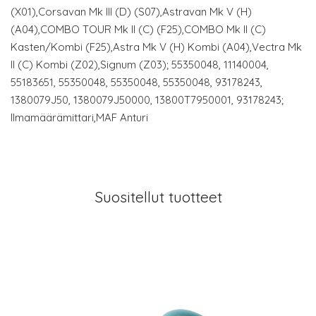
(X01),Corsavan Mk III (D) (S07),Astravan Mk V (H)
(A04),COMBO TOUR Mk II (C) (F25),COMBO Mk II (C)
Kasten/Kombi (F25),Astra Mk V (H) Kombi (A04),Vectra Mk
II (C) Kombi (Z02),Signum (Z03); 55350048, 11140004,
55183651, 55350048, 55350048, 55350048, 93178243,
1380079J50, 1380079J50000, 13800T7950001, 93178243;
Ilmamäärämittari,MAF Anturi
Suositellut tuotteet