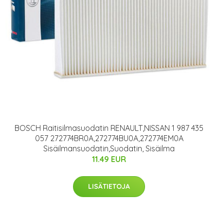
BOSCH Raitisilmasuodatin RENAULT,NISSAN 1 987 435
057 272774BR0A,272774BU0A,272774EM0A
Sisäilmansuodatin,Suodatin, Sisäilma
11.49 EUR
LISÄTIETOJA