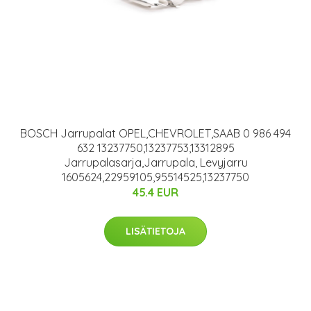
BOSCH Jarrupalat OPEL,CHEVROLET,SAAB 0 986 494
632 13237750,13237753,13312895
Jarrupalasarja,Jarrupala, Levyjarru
1605624,22959105,95514525,13237750
45.4 EUR
LISÄTIETOJA