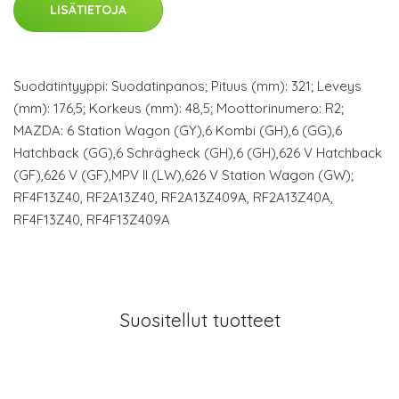
LISÄTIETOJA
Suodatintyyppi: Suodatinpanos; Pituus (mm): 321; Leveys
(mm): 176,5; Korkeus (mm): 48,5; Moottorinumero: R2;
MAZDA: 6 Station Wagon (GY),6 Kombi (GH),6 (GG),6
Hatchback (GG),6 Schrägheck (GH),6 (GH),626 V Hatchback
(GF),626 V (GF),MPV II (LW),626 V Station Wagon (GW);
RF4F13Z40, RF2A13Z40, RF2A13Z409A, RF2A13Z40A,
RF4F13Z40, RF4F13Z409A
Suositellut tuotteet