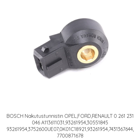
BOSCH Nakutustunnistin OPEL,FORD,RENAULT 0 261 231
046 A113611031,93261954,30551845
93261954,3752600UE07,0K01C18921,93261954,7431367644,
7700871678