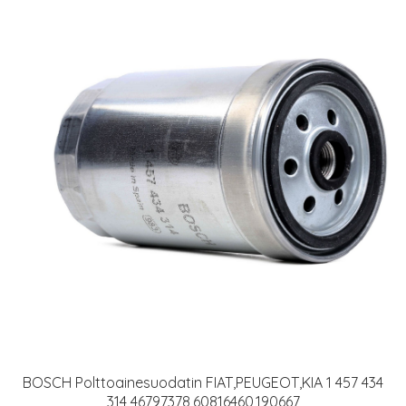
BOSCH Polttoainesuodatin FIAT,PEUGEOT,KIA 1 457 434
314 46797378,60816460,190667