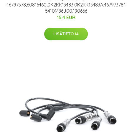
46797378,60816460,0K2KK13483,0K2KK13483A,46797378,1
5410M86J00,190666
15.4 EUR
LISÄTIETOJA