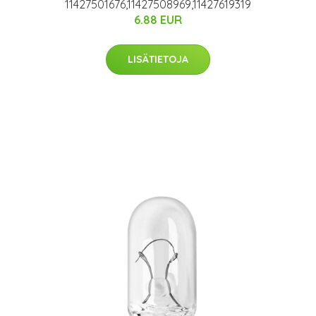
11427501676,11427508969,11427619319
6.88 EUR
LISÄTIETOJA