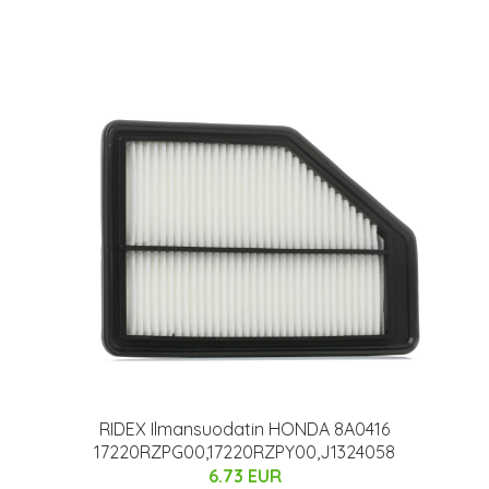
RIDEX Ilmansuodatin HONDA 8A0416
17220RZPG00,17220RZPY00,J1324058
6.73 EUR