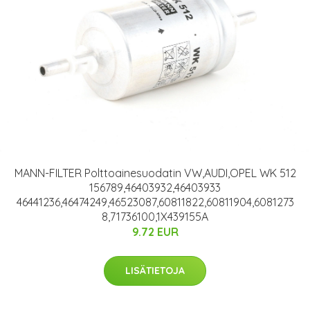
MANN-FILTER Polttoainesuodatin VW,AUDI,OPEL WK 512
156789,46403932,46403933
46441236,46474249,46523087,60811822,60811904,6081273
8,71736100,1X439155A
9.72 EUR
LISÄTIETOJA