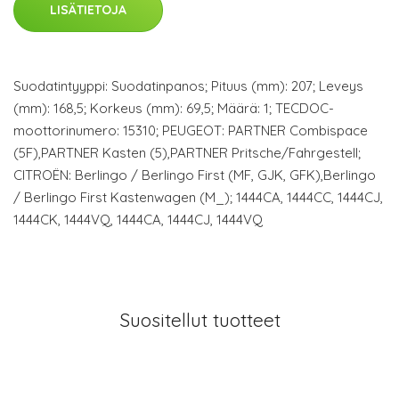
LISÄTIETOJA
Suodatintyyppi: Suodatinpanos; Pituus (mm): 207; Leveys
(mm): 168,5; Korkeus (mm): 69,5; Määrä: 1; TECDOC-
moottorinumero: 15310; PEUGEOT: PARTNER Combispace
(5F),PARTNER Kasten (5),PARTNER Pritsche/Fahrgestell;
CITROËN: Berlingo / Berlingo First (MF, GJK, GFK),Berlingo
/ Berlingo First Kastenwagen (M_); 1444CA, 1444CC, 1444CJ,
1444CK, 1444VQ, 1444CA, 1444CJ, 1444VQ
Suositellut tuotteet