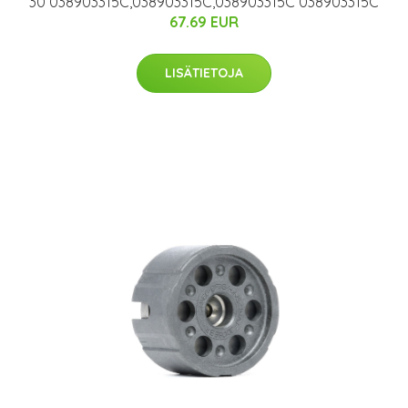
30 038903315C,038903315C,038903315C 038903315C
67.69 EUR
LISÄTIETOJA