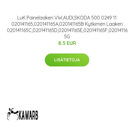
LuK Painelaakeri VW,AUDI,SKODA 500 0249 11
020141165,020141165A,020141165B Kytkimen Laakeri
020141165C,020141165D,020141165E,020141165F,02014116
5G
8.5 EUR
LISÄTIETOJA