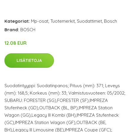
Kategoriat:
Mp-osat
,
Tuotemerkit
,
Suodattimet
,
Bosch
Brand:
BOSCH
12.08 EUR
LISÄTIETOJA
Suodatintyyppi: Suodatinpanos; Pituus (mm): 371; Leveys
(mm): 168,5; Korkeus (mm): 33; Valmistusvuoteen: 05/2002;
SUBARU: FORESTER (SG),FORESTER (SF),IMPREZA
Stufenheck (GD),OUTBACK (BL, BP),IMPREZA Station
Wagon (GG),Legacy III Kombi (BH),IMPREZA Stufenheck
(GC),IMPREZA Station Wagon (GF),OUTBACK (BE,
BH),Legacy III Limousine (BE),IMPREZA Coupe (GFC);