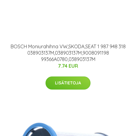
BOSCH Moniurahihna VW,SKODA,SEAT 1 987 948 318
038903137M,038903137M,9008091198
99366A0780,038903137M
7.74 EUR
LISÄTIETOJA