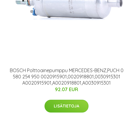
BOSCH Polttoainepumppu MERCEDES-BENZ,PUCH 0
580 254 950 0020915901,0020918801,0030915301
A0020915901,A0020918801,A0030915301
92.07 EUR
LISÄTIETOJA