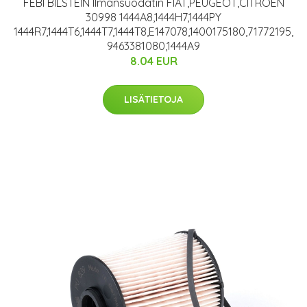
FEBI BILSTEIN Ilmansuodatin FIAT,PEUGEOT,CITROËN
30998 1444A8,1444H7,1444PY
1444R7,1444T6,1444T7,1444T8,E147078,1400175180,71772195,
9463381080,1444A9
8.04 EUR
LISÄTIETOJA