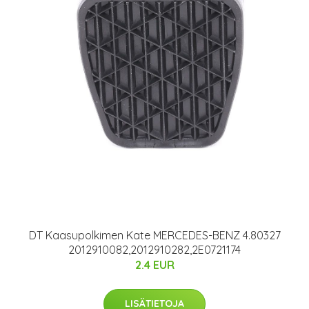
DT Kaasupolkimen Kate MERCEDES-BENZ 4.80327
2012910082,2012910282,2E0721174
2.4 EUR
LISÄTIETOJA