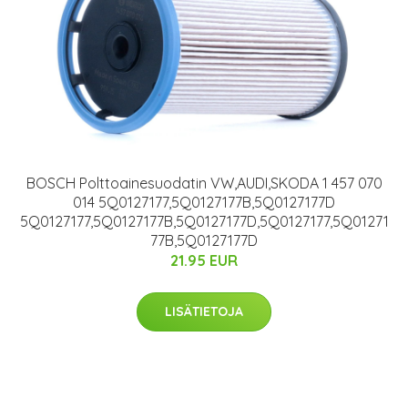
BOSCH Polttoainesuodatin VW,AUDI,SKODA 1 457 070
014 5Q0127177,5Q0127177B,5Q0127177D
5Q0127177,5Q0127177B,5Q0127177D,5Q0127177,5Q01271
77B,5Q0127177D
21.95 EUR
LISÄTIETOJA