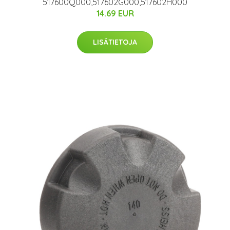
517600Q000,517602G000,517602H000
14.69 EUR
LISÄTIETOJA