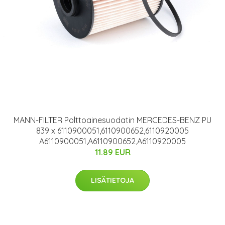
MANN-FILTER Polttoainesuodatin MERCEDES-BENZ PU
839 x 6110900051,6110900652,6110920005
A6110900051,A6110900652,A6110920005
11.89 EUR
LISÄTIETOJA