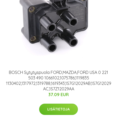
BOSCH Sytytyspuola FORD,MAZDA,FORD USA 0 221
503 490 1066102,1075786,1119835
1130402,1317972,1319788,1619343,1S7G12029AB,1S7G12029
AC,1S7Z12029AA
37.09 EUR
LISÄTIETOJA