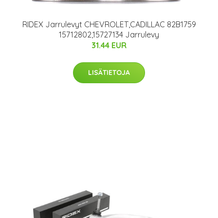
RIDEX Jarrulevyt CHEVROLET,CADILLAC 82B1759
15712802,15727134 Jarrulevy
31.44 EUR
LISÄTIETOJA