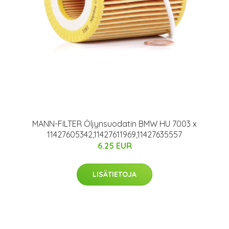
MANN-FILTER Öljynsuodatin BMW HU 7003 x
11427605342,11427611969,11427635557
6.25 EUR
LISÄTIETOJA