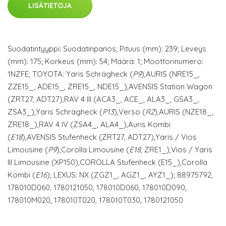
LISÄTIETOJA
Suodatintyyppi: Suodatinpanos; Pituus (mm): 239; Leveys
(mm): 175; Korkeus (mm): 54; Määrä: 1; Moottorinumero:
1NZFE; TOYOTA: Yaris Schrägheck (
P9
),AURIS (NRE15_,
ZZE15_, ADE15_, ZRE15_, NDE15_),AVENSIS Station Wagon
(ZRT27, ADT27),RAV 4 III (ACA3_, ACE_, ALA3_, GSA3_,
ZSA3_),Yaris Schrägheck (
P13
),Verso (
R2
),AURIS (NZE18_,
ZRE18_),RAV 4 IV (ZSA4_, ALA4_),Auris Kombi
(
E18
),AVENSIS Stufenheck (ZRT27, ADT27),Yaris / Vios
Limousine (
P9
),Corolla Limousine (
E18
, ZRE1_),Vios / Yaris
III Limousine (XP150),COROLLA Stufenheck (E15_),Corolla
Kombi (
E16
); LEXUS: NX (ZGZ1_, AGZ1_, AYZ1_); 88975792,
178010D060, 1780121050, 178010D060, 178010D090,
178010M020, 178010T020, 178010T030, 1780121050