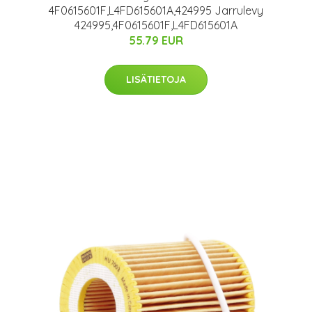
4F0615601F,L4FD615601A,424995 Jarrulevy
424995,4F0615601F,L4FD615601A
55.79 EUR
LISÄTIETOJA