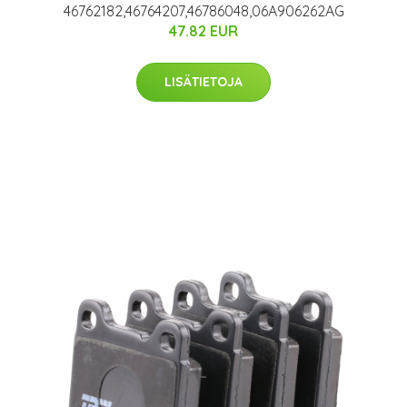
46762182,46764207,46786048,06A906262AG
47.82 EUR
LISÄTIETOJA