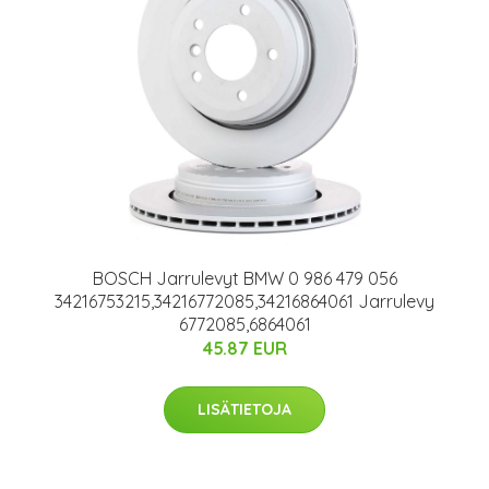
BOSCH Jarrulevyt BMW 0 986 479 056
34216753215,34216772085,34216864061 Jarrulevy
6772085,6864061
45.87 EUR
LISÄTIETOJA