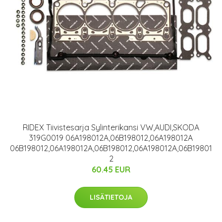
RIDEX Tiivistesarja Sylinterikansi VW,AUDI,SKODA
319G0019 06A198012A,06B198012,06A198012A
06B198012,06A198012A,06B198012,06A198012A,06B19801
2
60.45 EUR
LISÄTIETOJA