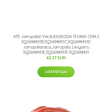
ATE Jarrupalat VW,AUDI,SKODA 13.0460-7294.2
3Q0698451B,3Q0698451C,3Q0698451D
Jarrupalasarja,Jarrupala, Levyjarru
3Q0698451E,3Q0698451F,3Q0698451
42.27 EUR
LISÄTIETOJA