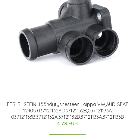
FEBI BILSTEIN Jäähdytysnesteen Laippa VW,AUDI,SEAT
12405 037121132A,037121132B,037121133A
037121133B,37121132A,37121132B,37121133A,37121133B
4.78 EUR