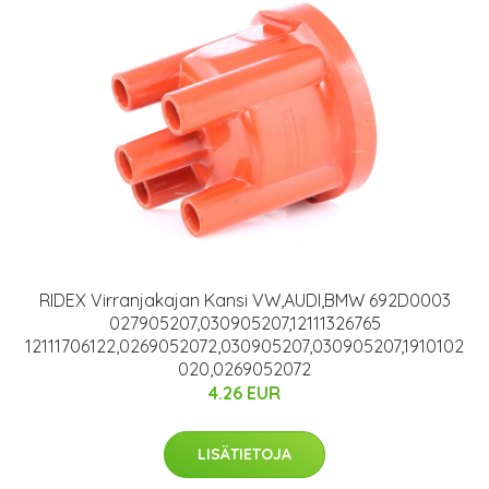
RIDEX Virranjakajan Kansi VW,AUDI,BMW 692D0003
027905207,030905207,12111326765
12111706122,0269052072,030905207,030905207,1910102
020,0269052072
4.26 EUR
LISÄTIETOJA