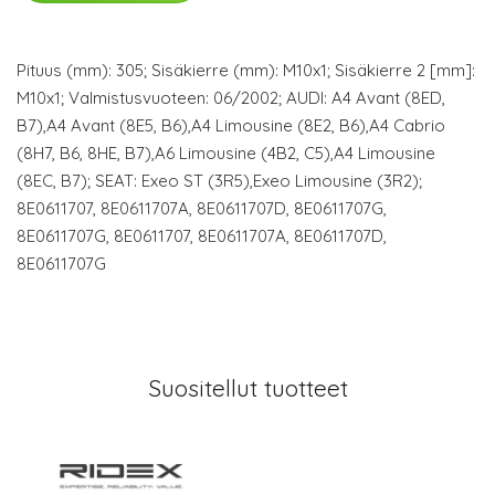
Pituus (mm): 305; Sisäkierre (mm): M10x1; Sisäkierre 2 [mm]:
M10x1; Valmistusvuoteen: 06/2002; AUDI: A4 Avant (8ED,
B7),A4 Avant (8E5, B6),A4 Limousine (8E2, B6),A4 Cabrio
(8H7, B6, 8HE, B7),A6 Limousine (4B2, C5),A4 Limousine
(8EC, B7); SEAT: Exeo ST (3R5),Exeo Limousine (3R2);
8E0611707, 8E0611707A, 8E0611707D, 8E0611707G,
8E0611707G, 8E0611707, 8E0611707A, 8E0611707D,
8E0611707G
Suositellut tuotteet