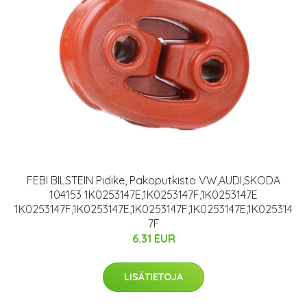
FEBI BILSTEIN Pidike, Pakoputkisto VW,AUDI,SKODA
104153 1K0253147E,1K0253147F,1K0253147E
1K0253147F,1K0253147E,1K0253147F,1K0253147E,1K025314
7F
6.31 EUR
LISÄTIETOJA