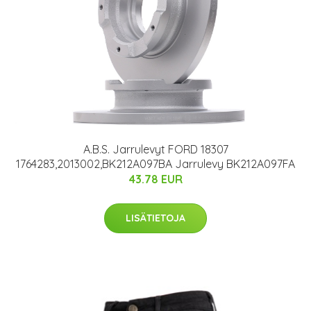
A.B.S. Jarrulevyt FORD 18307
1764283,2013002,BK212A097BA Jarrulevy BK212A097FA
43.78 EUR
LISÄTIETOJA