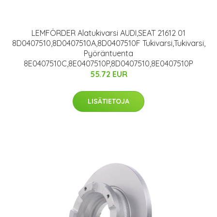
LEMFÖRDER Alatukivarsi AUDI,SEAT 21612 01
8D0407510,8D0407510A,8D0407510F Tukivarsi,Tukivarsi,
Pyöräntuenta
8E0407510C,8E0407510P,8D0407510,8E0407510P
55.72 EUR
LISÄTIETOJA