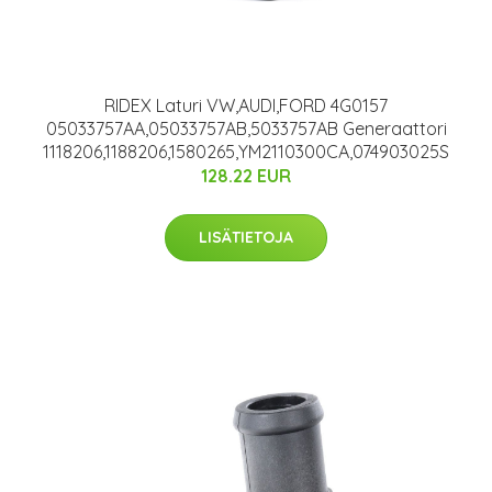
RIDEX Laturi VW,AUDI,FORD 4G0157
05033757AA,05033757AB,5033757AB Generaattori
1118206,1188206,1580265,YM2110300CA,074903025S
128.22 EUR
LISÄTIETOJA