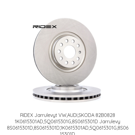
RIDEX Jarrulevyt VW,AUDI,SKODA 82B0828
1K0615301AD,5Q0615301G,8S0615301D Jarrulevy
8S0615301D,8S0615301D,1K0615301AD,5Q0615301G,8S06
15301D