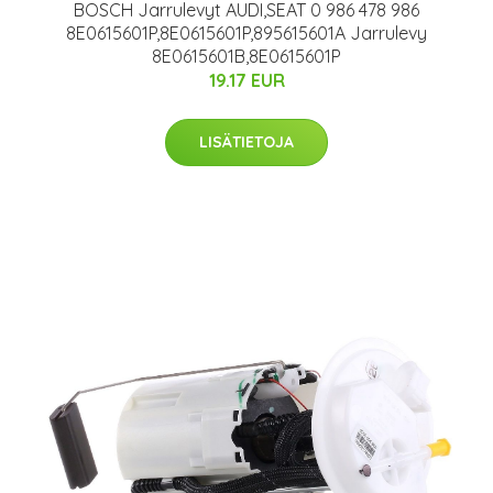
BOSCH Jarrulevyt AUDI,SEAT 0 986 478 986
8E0615601P,8E0615601P,895615601A Jarrulevy
8E0615601B,8E0615601P
19.17 EUR
LISÄTIETOJA