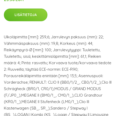
LISÄTIETOJA
Ulkoläpimitta [mm]: 259,6; Jarrulevyn paksuus (mm): 22;
Vähimmäispaksuus (mm): 19,8; Korkeus (mm): 44;
Reikäympyrä-Ø [mm]: 100; Jarrulevytyyppi: Tuuletettu,
Tuuletettu, sisä; keskittämisläpimitta [mm]: 61,1; Reikien
määrä: 4; Pinta: rasvattu; Korvaava tuote/korvaava tiedote
2: Ruuveilla; täyttää ECE-normin: ECE-R90;
Porausreikäläpimitta enintään [mm]: 13,5; Asennuspuoli:
Vorderachse; RENAULT: CLIO II (BB0/1/2_, CB0/1/2_),Clio III
Schrägheck (BR0/1, CR0/1),MODUS / GRAND MODUS
(F/JP0_),MEGANE II (BM0/1_, CM0/1_),CLIO Grandtour
(KR0/1_),MEGANE II Stufenheck (LM0/1_),Clio III
Kastenwagen (SB_, SR_),Sandero / Stepway I
(BS_),LOGAN I Kombi (KS_),Logan / Stepway II Limousine