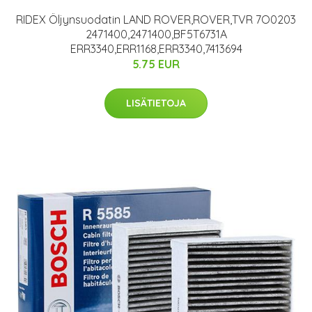
RIDEX Öljynsuodatin LAND ROVER,ROVER,TVR 7O0203
2471400,2471400,BF5T6731A
ERR3340,ERR1168,ERR3340,7413694
5.75 EUR
LISÄTIETOJA