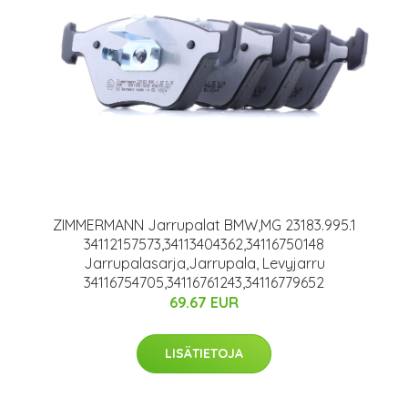
ZIMMERMANN Jarrupalat BMW,MG 23183.995.1
34112157573,34113404362,34116750148
Jarrupalasarja,Jarrupala, Levyjarru
34116754705,34116761243,34116779652
69.67 EUR
LISÄTIETOJA