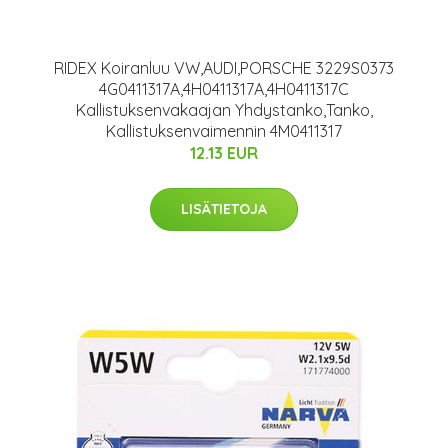
RIDEX Koiranluu VW,AUDI,PORSCHE 3229S0373
4G0411317A,4H0411317A,4H0411317C
Kallistuksenvakaajan Yhdystanko,Tanko,
Kallistuksenvaimennin 4M0411317
12.13 EUR
LISÄTIETOJA