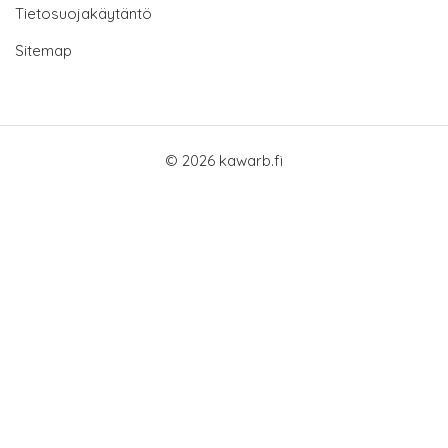
Tietosuojakäytäntö
Sitemap
© 2026 kawarb.fi