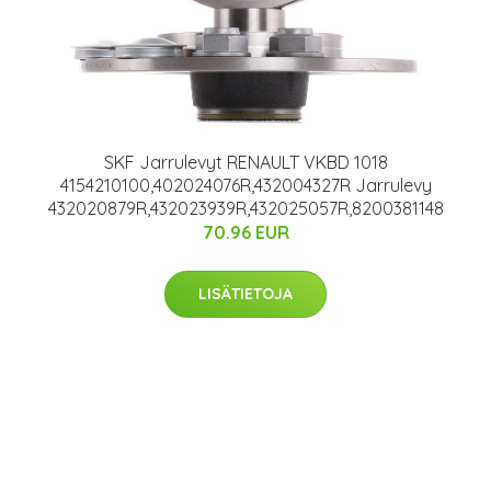
SKF Jarrulevyt RENAULT VKBD 1018
4154210100,402024076R,432004327R Jarrulevy
432020879R,432023939R,432025057R,8200381148
70.96 EUR
LISÄTIETOJA