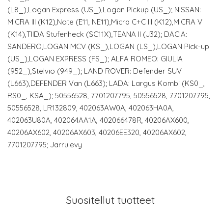
(L8_),Logan Express (US_),Logan Pickup (US_); NISSAN:
MICRA III (K12),Note (E11, NE11),Micra C+C III (K12),MICRA V
(K14),TIIDA Stufenheck (SC11X),TEANA II (J32); DACIA:
SANDERO,LOGAN MCV (KS_),LOGAN (LS_),LOGAN Pick-up
(US_),LOGAN EXPRESS (FS_); ALFA ROMEO: GIULIA
(952_),Stelvio (949_); LAND ROVER: Defender SUV
(L663),DEFENDER Van (L663); LADA: Largus Kombi (KS0_,
RS0_, KSA_); 50556528, 7701207795, 50556528, 7701207795,
50556528, LR132809, 402063AW0A, 402063HA0A,
402063U80A, 402064AA1A, 402066478R, 40206AX600,
40206AX602, 40206AX603, 40206EE320, 40206AX602,
7701207795; Jarrulevy
Suositellut tuotteet