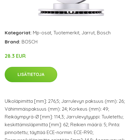
Kategoriat:
Mp-osat
,
Tuotemerkit
,
Jarrut
,
Bosch
Brand:
BOSCH
28.3 EUR
LISÄTIETOJA
Ulkoläpimitta [mm]: 276,5; Jarrulevyn paksuus (mm): 26;
Vähimmäispaksuus (mm): 24; Korkeus (mm): 49;
Reikäympyrä-Ø [mm]: 114,3; Jarrulevytyyppi: Tuuletettu;
keskittämisläpimitta [mm]: 62; Reikien määrä: 5; Pinta:
pinnoitettu; täyttää ECE-normin: ECE-R90;