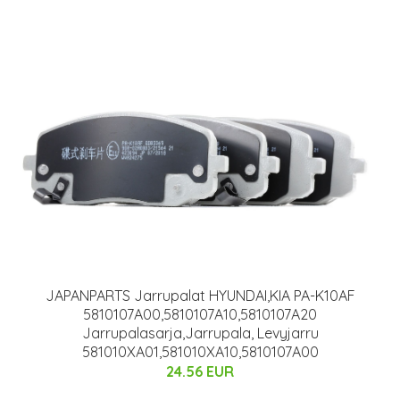
JAPANPARTS Jarrupalat HYUNDAI,KIA PA-K10AF
5810107A00,5810107A10,5810107A20
Jarrupalasarja,Jarrupala, Levyjarru
581010XA01,581010XA10,5810107A00
24.56 EUR