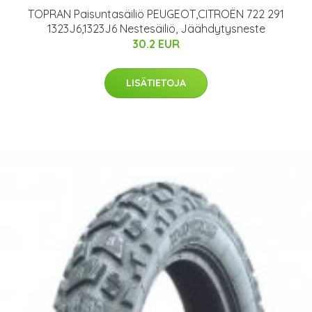
TOPRAN Paisuntasäiliö PEUGEOT,CITROËN 722 291
1323J6,1323J6 Nestesäiliö, Jäähdytysneste
30.2 EUR
LISÄTIETOJA