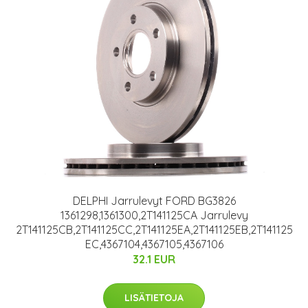
DELPHI Jarrulevyt FORD BG3826
1361298,1361300,2T141125CA Jarrulevy
2T141125CB,2T141125CC,2T141125EA,2T141125EB,2T141125
EC,4367104,4367105,4367106
32.1 EUR
LISÄTIETOJA