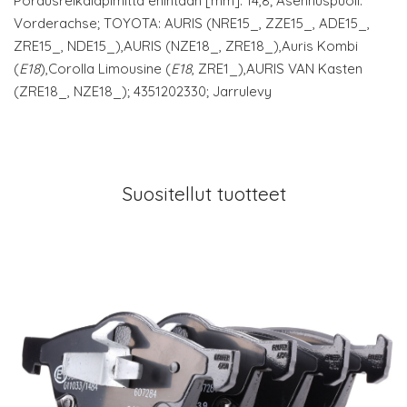
Porausreikäläpimitta enintään [mm]: 14,8; Asennuspuoli:
Vorderachse; TOYOTA: AURIS (NRE15_, ZZE15_, ADE15_,
ZRE15_, NDE15_),AURIS (NZE18_, ZRE18_),Auris Kombi
(
E18
),Corolla Limousine (
E18
, ZRE1_),AURIS VAN Kasten
(ZRE18_, NZE18_); 4351202330; Jarrulevy
Suositellut tuotteet