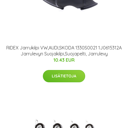
RIDEX Jarrukilpi VW,AUDI,SKODA 1330S0021 1J0615312A
Jarrulevyn Suojakilpi,Suojapelti, Jarrulevy
10.43 EUR
LISÄTIETOJA