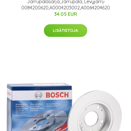
Jarrupalasarja,Jarrupala, Levyjarru
0084200620,A0004203002,A0064204620
34.05 EUR
LISÄTIETOJA