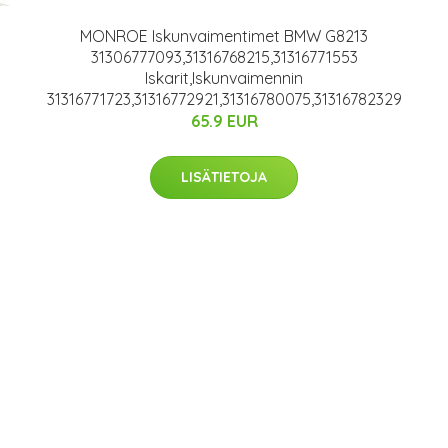
MONROE Iskunvaimentimet BMW G8213
31306777093,31316768215,31316771553
Iskarit,Iskunvaimennin
31316771723,31316772921,31316780075,31316782329
65.9 EUR
LISÄTIETOJA