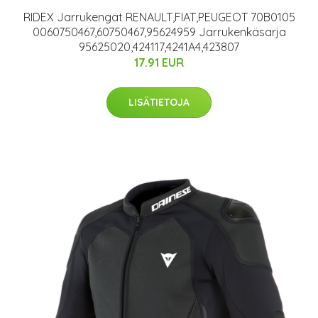
RIDEX Jarrukengät RENAULT,FIAT,PEUGEOT 70B0105
0060750467,60750467,95624959 Jarrukenkäsarja
95625020,424117,4241A4,423807
17.91 EUR
LISÄTIETOJA