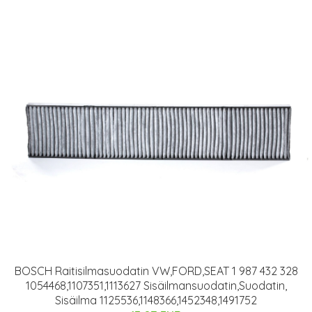
BOSCH Raitisilmasuodatin VW,FORD,SEAT 1 987 432 328
1054468,1107351,1113627 Sisäilmansuodatin,Suodatin,
Sisäilma 1125536,1148366,1452348,1491752