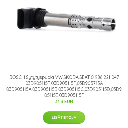
BOSCH Sytytyspuola VW,SKODA,SEAT 0 986 221 047
03D905115F,03D905115F,03D905715A
03D905115A,03D905115B,03D905115C,03D905115D,03D9
05115E,03D905115F
31.3 EUR
LISÄTIETOJA