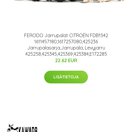
FERODO Jarrupalat CITROËN FDB1542
1611457180,1617257080,425236
Jarrupalasarja,Jarrupala, Levyjarru
425258,425345,425369,425384,E172285
22.62 EUR
LISÄTIETOJA