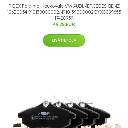
RIDEX Polttimo, Kaukovalo VW,AUDI,MERCEDES-BENZ
106B0054 910139000002,N910139000002,DYX0099655
17428959
49.28 EUR
LISÄTIETOJA