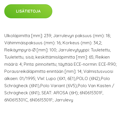
LISÄTIETOJA
Ulkoläpimitta [mm]: 239; Jarrulevyn paksuus (mm): 18;
Vähimmäispaksuus (mm): 16; Korkeus (mm): 34,2;
Reikäympyrä-Ø [mm]: 100; Jarrulevytyyppi: Tuuletettu,
Tuuletettu, sisä; keskittämisläpimitta [mm]: 65; Reikien
määrä: 4; Pinta: pinnoitettu; täyttää ECE-normin: ECE-R90;
Porausreikäläpimitta enintään [mm]: 14; Valmistusvuosi
alkaen: 01/1995; VW: Lupo (6X1, 6E1),POLO (6N2),Polo
Schrägheck (6N1),Polo Variant (6V5),Polo Van Kasten /
Schrägheck (6N1); SEAT: AROSA (6H); 6N0615301F,
6N0615301C, 6N0615301F; Jarrulevy