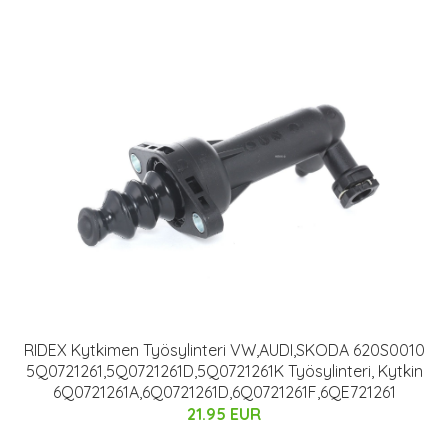
RIDEX Kytkimen Työsylinteri VW,AUDI,SKODA 620S0010
5Q0721261,5Q0721261D,5Q0721261K Työsylinteri, Kytkin
6Q0721261A,6Q0721261D,6Q0721261F,6QE721261
21.95 EUR