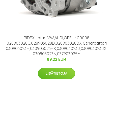
RIDEX Laturi VW,AUDI,OPEL 4G0008
028903028C,028903028D,028903028DX Generaattori
030903023H,030903023HX,030903023J,030903023JX,
030903023N,037903025M
89.22 EUR
LISÄTIETOJA