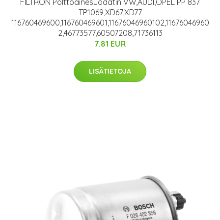
FILTRON Polttoainesuodatin VW,AUDI,OPEL PP 837
TP1069,XD67,XD77
116760469600,116760469601,11676046960102,11676046960
2,46773577,60507208,71736113
7.81 EUR
LISÄTIETOJA