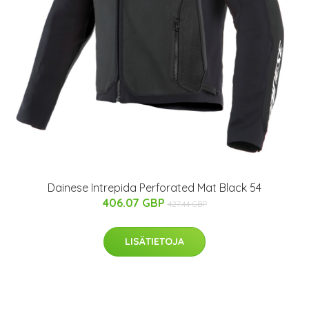
Dainese Intrepida Perforated Mat Black 54
406.07 GBP
427.44 GBP
LISÄTIETOJA