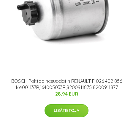
BOSCH Polttoainesuodatin RENAULT F 026 402 856
164001137R,164005033R,8200911875 8200911877
28.94 EUR
LISÄTIETOJA