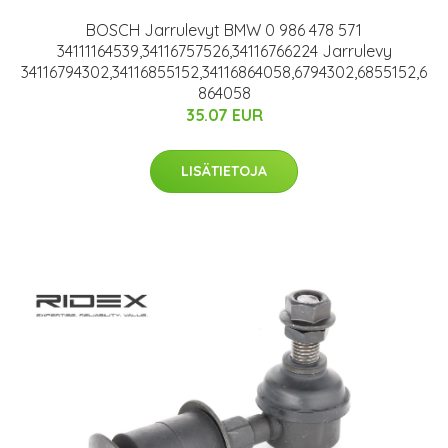
BOSCH Jarrulevyt BMW 0 986 478 571
34111164539,34116757526,34116766224 Jarrulevy
34116794302,34116855152,34116864058,6794302,6855152,6
864058
35.07 EUR
LISÄTIETOJA