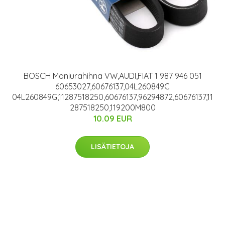
BOSCH Moniurahihna VW,AUDI,FIAT 1 987 946 051
60653027,60676137,04L260849C
04L260849G,11287518250,60676137,96294872,60676137,11
287518250,119200M800
10.09 EUR
LISÄTIETOJA