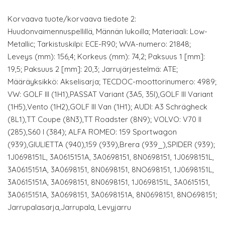
Korvaava tuote/korvaava tiedote 2:
Huudonvaimennuspellillä, Männän lukoilla; Materiaali: Low-
Metallic; Tarkistuskilpi: ECE-R90; WVA-numero: 21848;
Leveys (mm): 156,4; Korkeus (mm): 74,2; Paksuus 1 [mm]:
19,5; Paksuus 2 [mm]: 20,3; Jarrujärjestelmä: ATE;
Määräyksikkö: Akselisarja; TECDOC-moottorinumero: 4989;
VW: GOLF III (1H1),PASSAT Variant (3A5, 35I),GOLF III Variant
(1H5),Vento (1H2),GOLF III Van (1H1); AUDI: A3 Schrägheck
(8L1),TT Coupe (8N3),TT Roadster (8N9); VOLVO: V70 II
(285),S60 I (384); ALFA ROMEO: 159 Sportwagon
(939),GIULIETTA (940),159 (939),Brera (939_),SPIDER (939);
1J0698151L, 3A0615151A, 3A0698151, 8N0698151, 1J0698151L,
3A0615151A, 3A0698151, 8N0698151, 8NO698151, 1J0698151L,
3A0615151A, 3A0698151, 8N0698151, 1J0698151L, 3A0615151,
3A0615151A, 3A0698151, 3A0698151A, 8N0698151, 8NO698151;
Jarrupalasarja,Jarrupala, Levyjarru