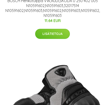
BOSCH Hehkutulppa VW,AUDI,SKODA 0 250 402 005
N10591602,N10591603,32017514
N10591602,N10591603,N10591602,N10591603,N10591602,
N10591603
11.64 EUR
LISÄTIETOJA