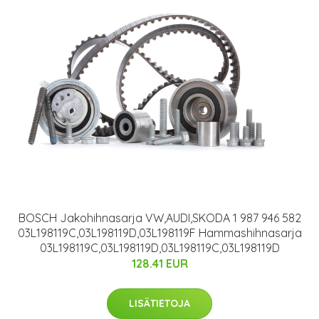
BOSCH Jakohihnasarja VW,AUDI,SKODA 1 987 946 582
03L198119C,03L198119D,03L198119F Hammashihnasarja
03L198119C,03L198119D,03L198119C,03L198119D
128.41 EUR
LISÄTIETOJA