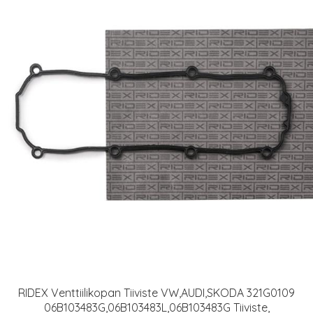
RIDEX Venttiilikopan Tiiviste VW,AUDI,SKODA 321G0109
06B103483G,06B103483L,06B103483G Tiiviste,