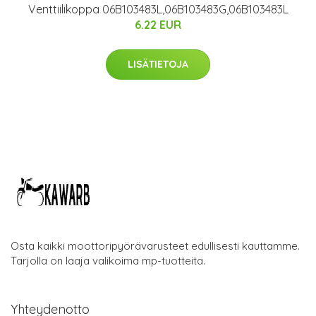
Venttiilikoppa 06B103483L,06B103483G,06B103483L
6.22 EUR
LISÄTIETOJA
Osta kaikki moottoripyörävarusteet edullisesti kauttamme.
Tarjolla on laaja valikoima mp-tuotteita.
Yhteydenotto