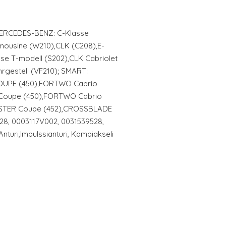
MERCEDES-BENZ: C-Klasse
mousine (W210),CLK (C208),E-
sse T-modell (S202),CLK Cabriolet
hrgestell (VF210); SMART:
OUPE (450),FORTWO Cabrio
 Coupe (450),FORTWO Cabrio
STER Coupe (452),CROSSBLADE
28, 0003117V002, 0031539528,
turi,Impulssianturi, Kampiakseli