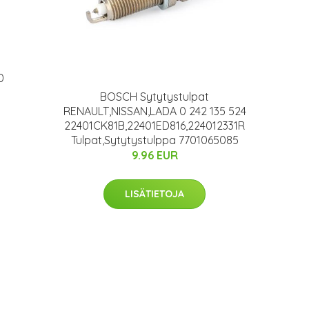
0
BOSCH Sytytystulpat
RENAULT,NISSAN,LADA 0 242 135 524
22401CK81B,22401ED816,224012331R
Tulpat,Sytytystulppa 7701065085
9.96 EUR
LISÄTIETOJA