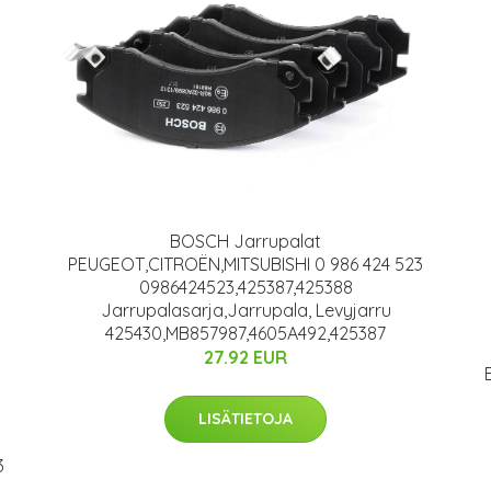
BOSCH Jarrupalat
PEUGEOT,CITROËN,MITSUBISHI 0 986 424 523
0986424523,425387,425388
Jarrupalasarja,Jarrupala, Levyjarru
425430,MB857987,4605A492,425387
27.92 EUR
LISÄTIETOJA
3