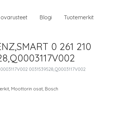
jovarusteet
Blogi
Tuotemerkit
NZ,SMART 0 261 210
528,Q0003117V002
8,0003117V002 0031539528,Q0003117V002
rkit
,
Moottorin osat
,
Bosch