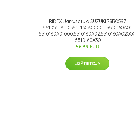
RIDEX Jarrusatula SUZUKI 78B0597
5510160A00,5510160A00000,5510160A01
5510160A01000,5510160A02,5510160A0200
,5510160A30
56.89 EUR
LISÄTIETOJA