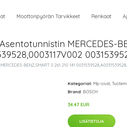
at
Moottoripyörän Tarvikkeet
Renkaat
A
Asentotunnistin MERCEDES-BE
1539528,0003117V002 0031539
n MERCEDES-BENZ,SMART 0 261 210 141 0031539528,A003153952
Kategoriat:
Mp-osat
,
Tuoteme
Brand:
BOSCH
34.47 EUR
LISÄTIETOJA