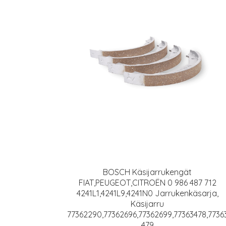
BOSCH Käsijarrukengät
FIAT,PEUGEOT,CITROËN 0 986 487 712
4241L1,4241L9,4241N0 Jarrukenkäsarja,
Käsijarru
77362290,77362696,77362699,77363478,7736
479