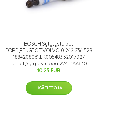
BOSCH Sytytystulpat
FORD,PEUGEOT,VOLVO 0 242 236 528
1884208061,LR005483,32017027
Tulpat,Sytytystulppa 22401AA630
10.23 EUR
LISÄTIETOJA