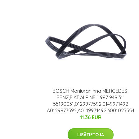
BOSCH Moniurahihna MERCEDES-
BENZ,FIAT,ALPINE 1 987 948 311
55190031,0129977592,0149971492
A0129977592,A0149971492,6001023554
11.36 EUR
LISÄTIETOJA