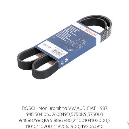
BOSCH Moniurahihna VW,AUDI,FIAT 1 987
948 304 06J260849D,5750K9,5750L0
9618887980,K9618887980,21100104102000,2
110104102001,119206J900,119206J910