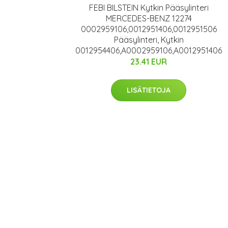
FEBI BILSTEIN Kytkin Pääsylinteri
MERCEDES-BENZ 12274
0002959106,0012951406,0012951506
Pääsylinteri, Kytkin
0012954406,A0002959106,A0012951406
23.41 EUR
LISÄTIETOJA