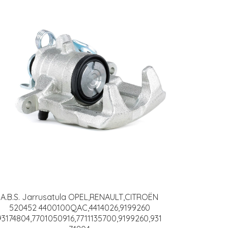
A.B.S. Jarrusatula OPEL,RENAULT,CITROËN
520452 4400100QAC,4414026,9199260
93174804,7701050916,7711135700,9199260,931