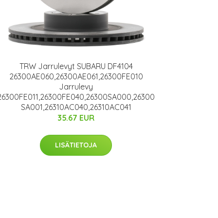
TRW Jarrulevyt SUBARU DF4104
26300AE060,26300AE061,26300FE010
Jarrulevy
26300FE011,26300FE040,26300SA000,26300
SA001,26310AC040,26310AC041
35.67 EUR
LISÄTIETOJA