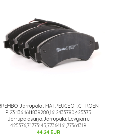
BREMBO Jarrupalat FIAT,PEUGEOT,CITROËN
P 23 136 1611839280,1612433780,425375
Jarrupalasarja,Jarrupala, Levyjarru
425376,71773145,77364161,77364319
44.24 EUR