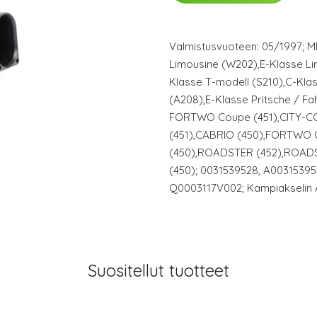
Valmistusvuoteen: 05/1997; 
Limousine (W202),E-Klasse Li
Klasse T-modell (S210),C-Kla
(A208),E-Klasse Pritsche / Fa
FORTWO Coupe (451),CITY-C
(451),CABRIO (450),FORTWO
(450),ROADSTER (452),ROAD
(450); 0031539528, A00315395
Q0003117V002; Kampiakselin An
Suositellut tuotteet