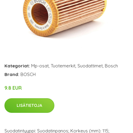
Kategoriat:
Mp-osat
,
Tuotemerkit
,
Suodattimet
,
Bosch
Brand:
BOSCH
9.8 EUR
LISÄTIETOJA
Suodatintyyppi: Suodatinpanos; Korkeus (mm): 115;