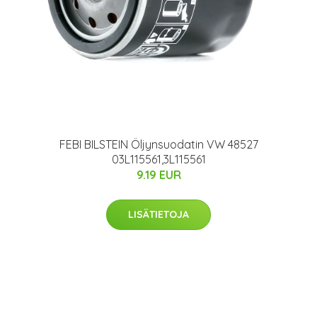
FEBI BILSTEIN Öljynsuodatin VW 48527
03L115561,3L115561
9.19 EUR
LISÄTIETOJA