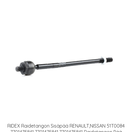
RIDEX Raidetangon Sisäpää RENAULT,NISSAN 51T0084
7701475841,7701475841,7701475841 Raidetangon Pää