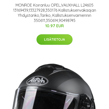
MONROE Koiranluu OPEL,VAUXHALL L24605
13169439,13327928,350176 Kallistuksenvakaajan
Yhdystanko,Tanko, Kallistuksenvaimennin
350611,350614,90498745
10.97 EUR
LISÄTIETOJA