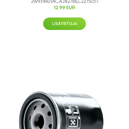
2W939601AC,AJ82766,C2Z15037
12.99 EUR
LISÄTIETOJA