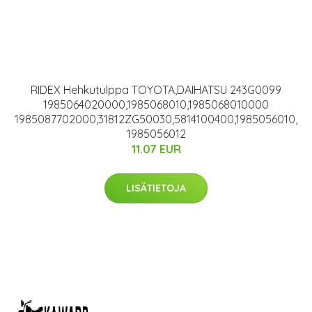
RIDEX Hehkutulppa TOYOTA,DAIHATSU 243G0099
1985064020000,1985068010,1985068010000
1985087702000,31812ZG50030,5814100400,1985056010,
1985056012
11.07 EUR
LISÄTIETOJA