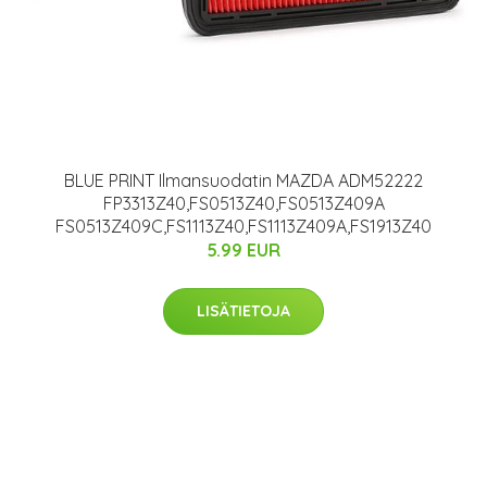
BLUE PRINT Ilmansuodatin MAZDA ADM52222
FP3313Z40,FS0513Z40,FS0513Z409A
FS0513Z409C,FS1113Z40,FS1113Z409A,FS1913Z40
5.99 EUR
LISÄTIETOJA