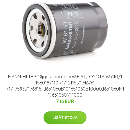
MANN-FILTER Öljynsuodatin VW,FIAT,TOYOTA W 610/1
1560187110,71742115,71746761
71747593,71768154,1651060B10,1651060B10000,1651060M1
1,1651060M11000
7.16 EUR
LISÄTIETOJA