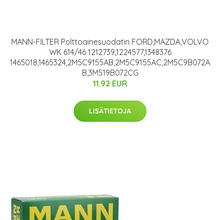
MANN-FILTER Polttoainesuodatin FORD,MAZDA,VOLVO
WK 614/46 1212739,1224577,1348376
1465018,1465324,2M5C9155AB,2M5C9155AC,2M5C9B072A
B,3M519B072CG
11.92 EUR
LISÄTIETOJA