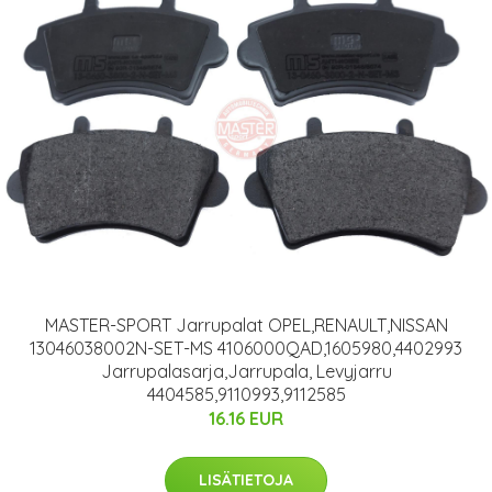
MASTER-SPORT Jarrupalat OPEL,RENAULT,NISSAN
13046038002N-SET-MS 4106000QAD,1605980,4402993
Jarrupalasarja,Jarrupala, Levyjarru
4404585,9110993,9112585
16.16 EUR
LISÄTIETOJA