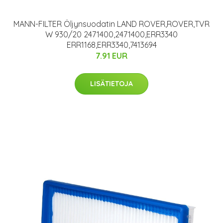
MANN-FILTER Öljynsuodatin LAND ROVER,ROVER,TVR
W 930/20 2471400,2471400,ERR3340
ERR1168,ERR3340,7413694
7.91 EUR
LISÄTIETOJA