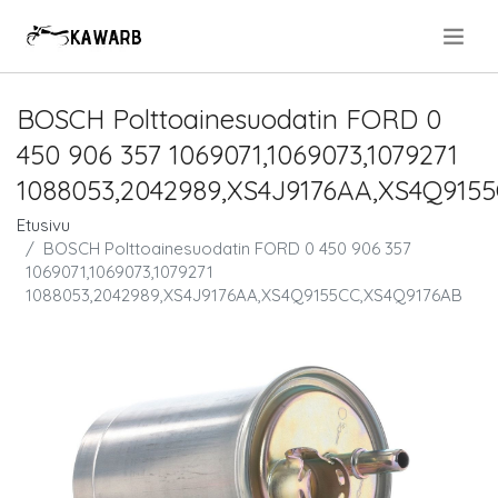
.
BOSCH Polttoainesuodatin FORD 0
450 906 357 1069071,1069073,1079271
1088053,2042989,XS4J9176AA,XS4Q915
Etusivu
BOSCH Polttoainesuodatin FORD 0 450 906 357
1069071,1069073,1079271
1088053,2042989,XS4J9176AA,XS4Q9155CC,XS4Q9176AB