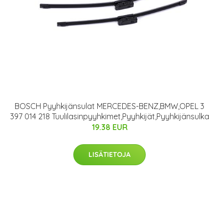
BOSCH Pyyhkijänsulat MERCEDES-BENZ,BMW,OPEL 3
397 014 218 Tuulilasinpyyhkimet,Pyyhkijät,Pyyhkijänsulka
19.38 EUR
LISÄTIETOJA