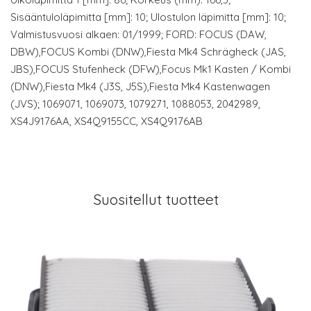
Sisääntuloläpimitta [mm]: 10; Ulostulon läpimitta [mm]: 10;
Valmistusvuosi alkaen: 01/1999; FORD: FOCUS (DAW,
DBW),FOCUS Kombi (DNW),Fiesta Mk4 Schrägheck (JAS,
JBS),FOCUS Stufenheck (DFW),Focus Mk1 Kasten / Kombi
(DNW),Fiesta Mk4 (J3S, J5S),Fiesta Mk4 Kastenwagen
(JVS); 1069071, 1069073, 1079271, 1088053, 2042989,
XS4J9176AA, XS4Q9155CC, XS4Q9176AB
Suositellut tuotteet