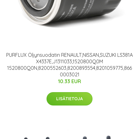
PURFLUX Öljynsuodatin RENAULT,NISSAN,SUZUKI LS381A
X4337E,J1311033,1520800Q0M
1520800Q0N,8200552603,8200893554,8201059775,866
0003021
10.33 EUR
LISÄTIETOJA