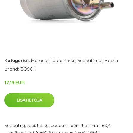
Kategoriat:
Mp-osat
,
Tuotemerkit
,
Suodattimet
,
Bosch
Brand:
BOSCH
17.14 EUR
LISÄTIETOJA
Suodatintyyppi: Letkusuodatin; Läpimitta [mm]: 80,4;
Ulkoläpimitta 1 [mm]: 86; Korkeus (mm): 166,5;