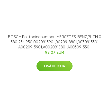
BOSCH Polttoainepumppu MERCEDES-BENZ,PUCH 0
580 254 950 0020915901,0020918801,0030915301
A0020915901,A0020918801,A0030915301
92.07 EUR
LISÄTIETOJA