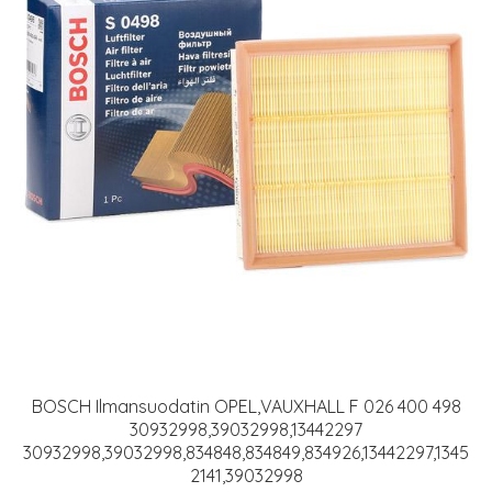
BOSCH Ilmansuodatin OPEL,VAUXHALL F 026 400 498
30932998,39032998,13442297
30932998,39032998,834848,834849,834926,13442297,1345
2141,39032998