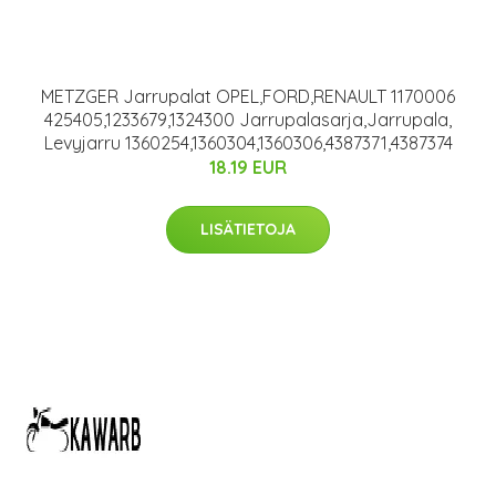
METZGER Jarrupalat OPEL,FORD,RENAULT 1170006
425405,1233679,1324300 Jarrupalasarja,Jarrupala,
Levyjarru 1360254,1360304,1360306,4387371,4387374
18.19 EUR
LISÄTIETOJA