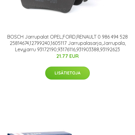
BOSCH Jarrupalat OPEL,FORD,RENAULT 0 986 494 528
25814674,12799240,1605117 Jarrupalasarja,Jarrupala,
Levyjarru 93172190,93176116,931903388,93192623
21.77 EUR
LISÄTIETOJA