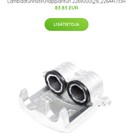
Lambdatunnistin,Happianturi 2269000Q1E,226A41733R
83.85 EUR
LISÄTIETOJA