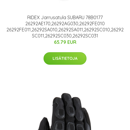
RIDEX Jarrusatula SUBARU 78B0177
26292AE170,26292AG030,26292FE010
26292FE011,26292SA010,26292SA011,26292SC010,26292
SC011,26292SC030,26292SC031
65.79 EUR
LISÄTIETOJA