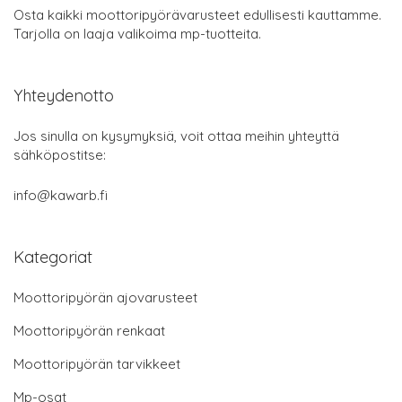
Osta kaikki moottoripyörävarusteet edullisesti kauttamme.
Tarjolla on laaja valikoima mp-tuotteita.
Yhteydenotto
Jos sinulla on kysymyksiä, voit ottaa meihin yhteyttä
sähköpostitse:
info@kawarb.fi
Kategoriat
Moottoripyörän ajovarusteet
Moottoripyörän renkaat
Moottoripyörän tarvikkeet
Mp-osat