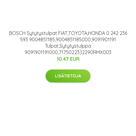
BOSCH Sytytystulpat FIAT,TOYOTA,HONDA 0 242 236
593 9004851185,9004851185000,9091901191
Tulpat,Sytytystulppa
9091901191000,71750223,12290RMX003
10.47 EUR
LISÄTIETOJA