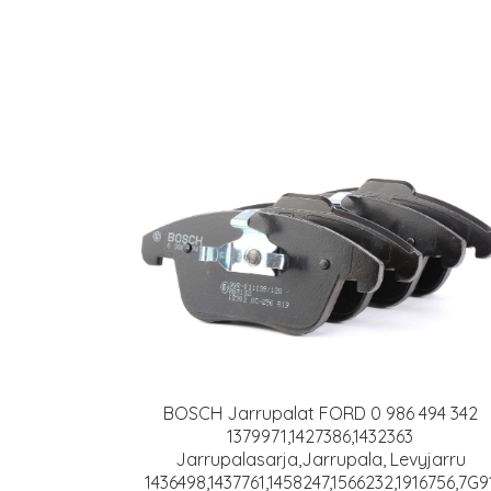
BOSCH Jarrupalat FORD 0 986 494 342
1379971,1427386,1432363
Jarrupalasarja,Jarrupala, Levyjarru
1436498,1437761,1458247,1566232,1916756,7G9