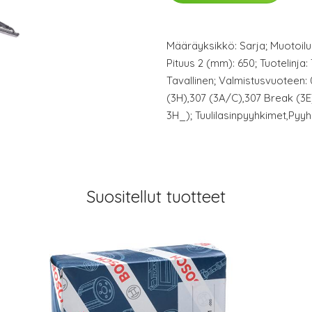
Määräyksikkö: Sarja; Muotoilu: 
Pituus 2 (mm): 650; Tuotelinja:
Tavallinen; Valmistusvuoteen
(3H),307 (3A/C),307 Break (3
3H_); Tuulilasinpyyhkimet,Pyyh
Suositellut tuotteet