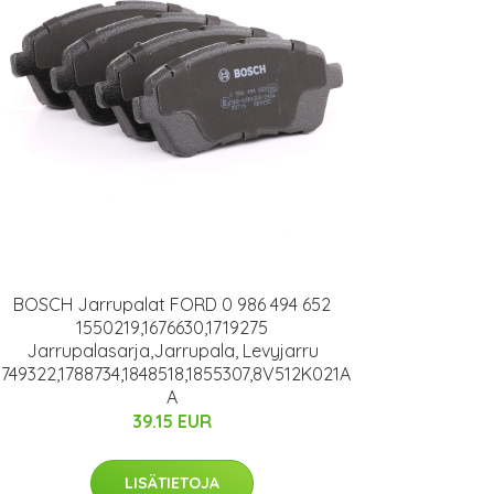
BOSCH Jarrupalat FORD 0 986 494 652
1550219,1676630,1719275
Jarrupalasarja,Jarrupala, Levyjarru
1749322,1788734,1848518,1855307,8V512K021A
A
39.15 EUR
LISÄTIETOJA