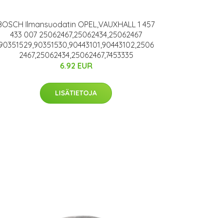
BOSCH Ilmansuodatin OPEL,VAUXHALL 1 457
433 007 25062467,25062434,25062467
90351529,90351530,90443101,90443102,2506
2467,25062434,25062467,7453335
6.92 EUR
LISÄTIETOJA