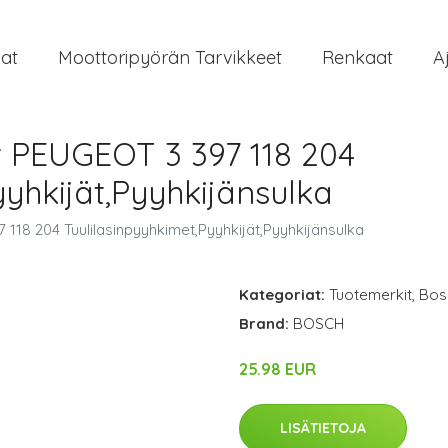
at
Moottoripyörän Tarvikkeet
Renkaat
A
 PEUGEOT 3 397 118 204
yyhkijät,Pyyhkijänsulka
18 204 Tuulilasinpyyhkimet,Pyyhkijät,Pyyhkijänsulka
Kategoriat:
Tuotemerkit
,
Bos
Brand:
BOSCH
25.98 EUR
LISÄTIETOJA