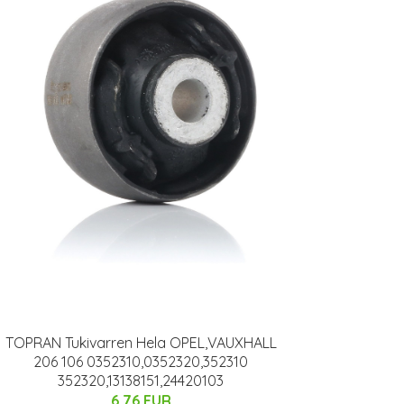
TOPRAN Tukivarren Hela OPEL,VAUXHALL
206 106 0352310,0352320,352310
352320,13138151,24420103
6.76 EUR