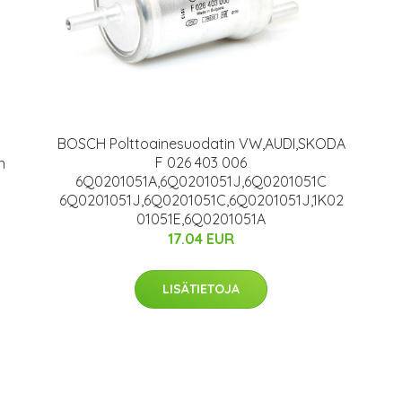
BOSCH Polttoainesuodatin VW,AUDI,SKODA
F 026 403 006
n
6Q0201051A,6Q0201051J,6Q0201051C
6Q0201051J,6Q0201051C,6Q0201051J,1K02
01051E,6Q0201051A
17.04 EUR
LISÄTIETOJA