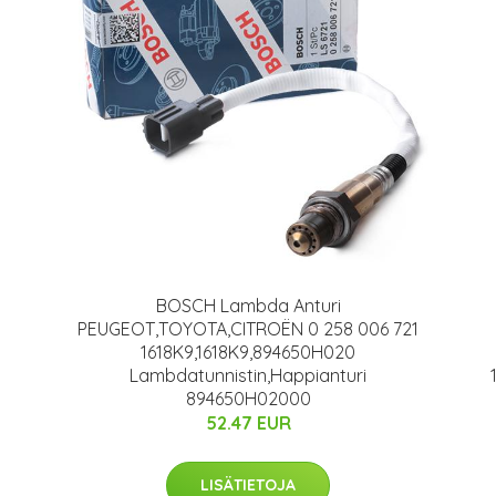
BOSCH Lambda Anturi
PEUGEOT,TOYOTA,CITROËN 0 258 006 721
1618K9,1618K9,894650H020
Lambdatunnistin,Happianturi
894650H02000
52.47 EUR
LISÄTIETOJA