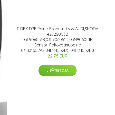
RIDEX DPF Paine-Eroanturi VW,AUDI,SKODA
4272S0032
03L906051B,03L906051D,03N906051B
Sensori Pakokaasupaine
04L131552AS,04L131552BC,04L131552BJ
22.75 EUR
LISÄTIETOJA