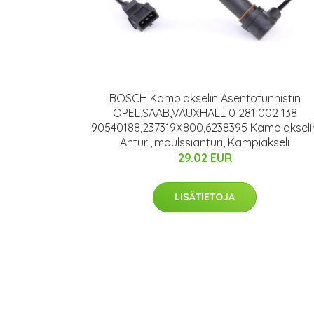
BOSCH Kampiakselin Asentotunnistin
OPEL,SAAB,VAUXHALL 0 281 002 138
90540188,237319X800,6238395 Kampiakseli
Anturi,Impulssianturi, Kampiakseli
29.02 EUR
LISÄTIETOJA