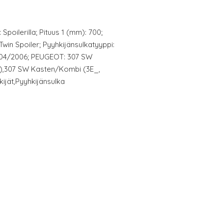
Spoilerilla; Pituus 1 (mm): 700;
 Twin Spoiler; Pyyhkijänsulkatyyppi:
: 04/2006; PEUGEOT: 307 SW
E),307 SW Kasten/Kombi (3E_,
kijät,Pyyhkijänsulka