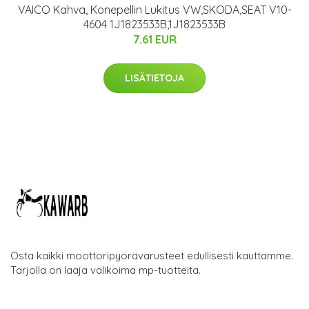
VAICO Kahva, Konepellin Lukitus VW,SKODA,SEAT V10-
4604 1J1823533B,1J1823533B
7.61 EUR
LISÄTIETOJA
Osta kaikki moottoripyörävarusteet edullisesti kauttamme.
Tarjolla on laaja valikoima mp-tuotteita.