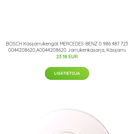
BOSCH Käsijarrukengät MERCEDES-BENZ 0 986 487 723
0044208620,A0044208620 Jarrukenkäsarja, Käsijarru
23.18 EUR
LISÄTIETOJA