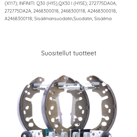
(X117); INFINITI: Q30 (H15),QX30 I (H15E); 272775DA0A,
272775DA2A, 2468300018, 2468300118, A2468300018,
A2468300118; Sisäilmansuodatin,Suodatin, Sisäilma
Suositellut tuotteet