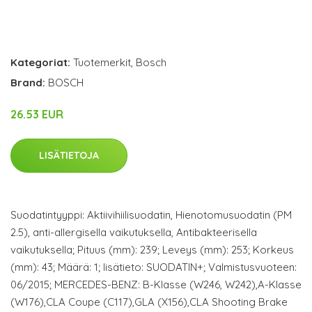
Kategoriat:
Tuotemerkit
,
Bosch
Brand:
BOSCH
26.53 EUR
LISÄTIETOJA
Suodatintyyppi: Aktiivihiilisuodatin, Hienotomusuodatin (PM
2.5), anti-allergisella vaikutuksella, Antibakteerisella
vaikutuksella; Pituus (mm): 239; Leveys (mm): 253; Korkeus
(mm): 43; Määrä: 1; lisätieto: SUODATIN+; Valmistusvuoteen:
06/2015; MERCEDES-BENZ: B-Klasse (W246, W242),A-Klasse
(W176),CLA Coupe (C117),GLA (X156),CLA Shooting Brake