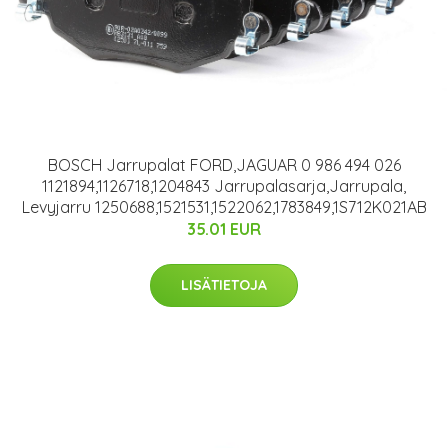
BOSCH Jarrupalat FORD,JAGUAR 0 986 494 026
1121894,1126718,1204843 Jarrupalasarja,Jarrupala,
Levyjarru 1250688,1521531,1522062,1783849,1S712K021AB
35.01 EUR
LISÄTIETOJA