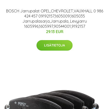
BOSCH Jarrupalat OPEL,CHEVROLET,VAUXHALL 0 986
424 457 09192157,1605009,1605035
Jarrupalasarja,Jarrupala, Levyjarru
1605996,1605997,90544001,9192157
29.13 EUR
LISÄTIETOJA