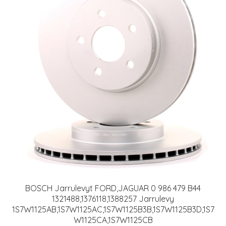
BOSCH Jarrulevyt FORD,JAGUAR 0 986 479 B44
1321488,1376118,1388257 Jarrulevy
1S7W1125AB,1S7W1125AC,1S7W1125B3B,1S7W1125B3D,1S7
W1125CA,1S7W1125CB