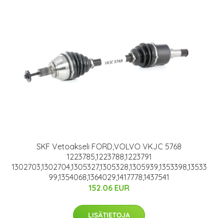
SKF Vetoakseli FORD,VOLVO VKJC 5768
1223785,1223788,1223791
1302703,1302704,1305327,1305328,1305939,1353398,13533
99,1354068,1364029,1417778,1437541
152.06 EUR
LISÄTIETOJA