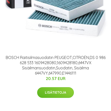
BOSCH Raitisilmasuodatin PEUGEOT,CITROËN,DS 0 986
628 533 1609428080,1609428180,6447VX
Sisäilmansuodatin,Suodatin, Sisäilma
6447VY,647990,E1446111
20.57 EUR
LISÄTIETOJA