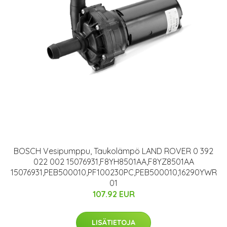
BOSCH Vesipumppu, Taukolämpö LAND ROVER 0 392
022 002 15076931,F8YH8501AA,F8YZ8501AA
15076931,PEB500010,PF100230PC,PEB500010,16290YWR
01
107.92 EUR
LISÄTIETOJA