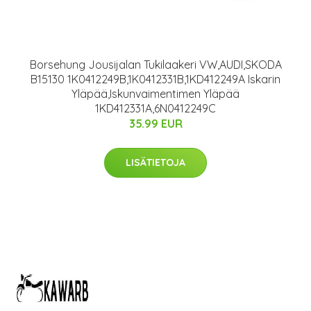
Borsehung Jousijalan Tukilaakeri VW,AUDI,SKODA
B15130 1K0412249B,1K0412331B,1KD412249A Iskarin
Yläpää,Iskunvaimentimen Yläpää
1KD412331A,6N0412249C
35.99 EUR
LISÄTIETOJA