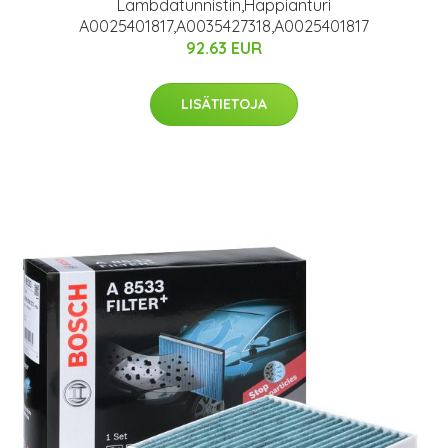
Lambdatunnistin,Happianturi
A0025401817,A0035427318,A0025401817
92.63 EUR
LISÄTIETOJA