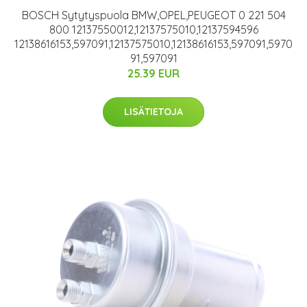
BOSCH Sytytyspuola BMW,OPEL,PEUGEOT 0 221 504
800 12137550012,12137575010,12137594596
12138616153,597091,12137575010,12138616153,597091,5970
91,597091
25.39 EUR
LISÄTIETOJA