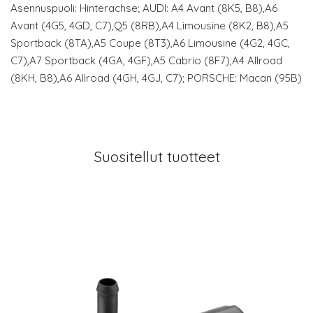
Asennuspuoli: Hinterachse; AUDI: A4 Avant (8K5, B8),A6
Avant (4G5, 4GD, C7),Q5 (8RB),A4 Limousine (8K2, B8),A5
Sportback (8TA),A5 Coupe (8T3),A6 Limousine (4G2, 4GC,
C7),A7 Sportback (4GA, 4GF),A5 Cabrio (8F7),A4 Allroad
(8KH, B8),A6 Allroad (4GH, 4GJ, C7); PORSCHE: Macan (95B)
Suositellut tuotteet