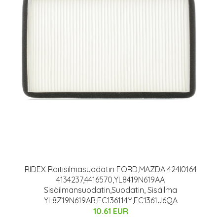
RIDEX Raitisilmasuodatin FORD,MAZDA 424I0164
4134237,4416570,YL8419N619AA
Sisäilmansuodatin,Suodatin, Sisäilma
YL8Z19N619AB,EC136114Y,EC1361J6QA
10.61 EUR