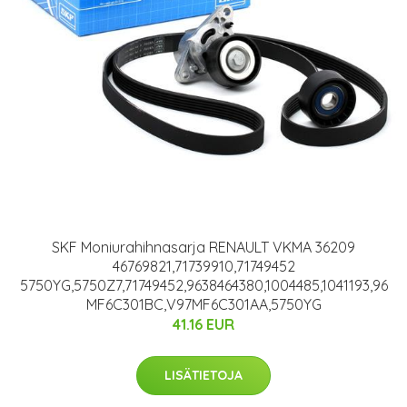
SKF Moniurahihnasarja RENAULT VKMA 36209
46769821,71739910,71749452
5750YG,5750Z7,71749452,9638464380,1004485,1041193,96
MF6C301BC,V97MF6C301AA,5750YG
41.16 EUR
LISÄTIETOJA