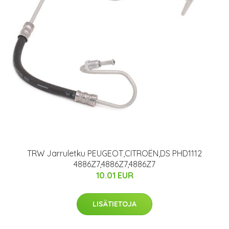
TRW Jarruletku PEUGEOT,CITROËN,DS PHD1112
4886Z7,4886Z7,4886Z7
10.01 EUR
LISÄTIETOJA