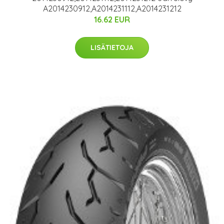
A2014230912,A2014231112,A2014231212
16.62 EUR
LISÄTIETOJA