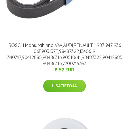
BOSCH Moniurahihna VW,AUDI,RENAULT 1 987 947 936
06F903137E,98487322,1340619
1340747,90412885,90486316,90510611,98487322,90412885,
90486316,7700749393
8.52 EUR
LISÄTIETOJA