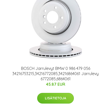
BOSCH Jarrulevyt BMW 0 986 479 056
34216753215,34216772085,34216864061 Jarrulevy
6772085,6864061
45.87 EUR
LISÄTIETOJA