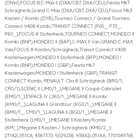
(DNW),FOCUS III,C-Max II (DXA/CB7, DXA/CEU),Fiesta Mk7
Schrägheck,Grand C-Max (DXA/CB7, DXA/CEU),Focus Mk3
Kasten / Kombi (DYB),Tourneo Connect / Grand Tourneo
Connect V408 Kombi,TRANSIT CONNECT (P65_, P70_,
P80_),FOCUS III Stufenheck,TOURNEO CONNECT,MONDEO II
Kombi (BNP),MONDEO II (BAP),C-MAX II Van,GRAND C-MAX
Van,FOCUS III Kasten/Schrägheck,Transit Connect V408
Kastenwagen,MONDEO II Stufenheck (BFP),MONDEO I
Kombi (BNP),MONDEO I (GBP),Fiesta Mk7
Kastenwagen,MONDEO I Stufenheck (GBP),TRANSIT
CONNECT Kombi; RENAULT: Clio III Schrägheck (BR0/1,
CR0/1),SCÉNIC II (JM0/1_),MEGANE II Coupé-Cabriolet
(EM0/1_),ESPACE IV (JK0/1_),MEGANE II Kombi
(KM0/1_),LAGUNA II Grandtour (KG0/1_),MEGANE II
(BM0/1_, CM0/1_),LAGUNA II (BG0/1_),MEGANE II
Stufenheck (LM0/1_),MEGANE II Kasten/Kombi
(KM_),Megane II Kasten / Schrägheck (KM0/2_);
2T142L051CA, 4387370, 5029238, 93BX2L051AA, 7701049765