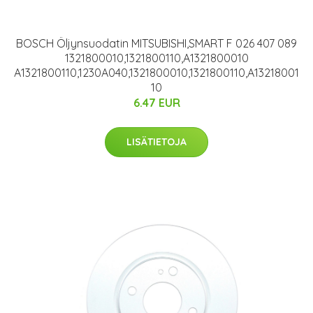
BOSCH Öljynsuodatin MITSUBISHI,SMART F 026 407 089
1321800010,1321800110,A1321800010
A1321800110,1230A040,1321800010,1321800110,A13218001
10
6.47 EUR
LISÄTIETOJA