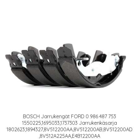
BOSCH Jarrukengät FORD 0 986 487 753
1550225,1695033,1737303 Jarrukenkäsarja
1802623,1894327,8V512200AA,8V512200AB,8V512200AD
,8V512A225AA,E4B12200AA