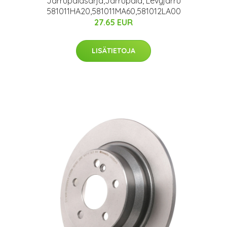
Jarrupalasarja,Jarrupala, Levyjarru
581011HA20,581011MA60,581012LA00
27.65 EUR
LISÄTIETOJA