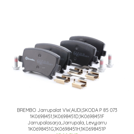
BREMBO Jarrupalat VW,AUDI,SKODA P 85 073
1K0698451,1K0698451D,1K0698451F
Jarrupalasarja,Jarrupala, Levyjarru
1K0698451G,1K0698451H,1K0698451P