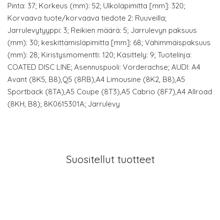
Pinta: 37; Korkeus (mm): 52; Ulkoläpimitta [mm]: 320;
Korvaava tuote/korvaava tiedote 2: Ruuveilla;
Jarrulevytyyppi: 3; Reikien määrä: 5; Jarrulevyn paksuus
(mm): 30; keskittämisläpimitta [mm]: 68; Vähimmäispaksuus
(mm): 28; Kiristysmomentti: 120; Käsittely: 9; Tuotelinja:
COATED DISC LINE; Asennuspuoli: Vorderachse; AUDI: A4
Avant (8K5, B8),Q5 (8RB),A4 Limousine (8K2, B8),A5
Sportback (8TA),A5 Coupe (8T3),A5 Cabrio (8F7),A4 Allroad
(8KH, B8); 8K0615301A; Jarrulevy
Suositellut tuotteet