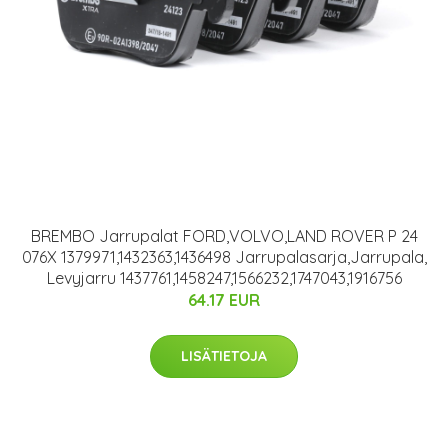
BREMBO Jarrupalat FORD,VOLVO,LAND ROVER P 24
076X 1379971,1432363,1436498 Jarrupalasarja,Jarrupala,
Levyjarru 1437761,1458247,1566232,1747043,1916756
64.17 EUR
LISÄTIETOJA