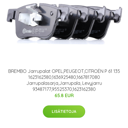
BREMBO Jarrupalat OPEL,PEUGEOT,CITROËN P 61 135
1623162380,1636925480,1667817080
Jarrupalasarja,Jarrupala, Levyjarru
93487177,95525370,1623162380
65.8 EUR
LISÄTIETOJA