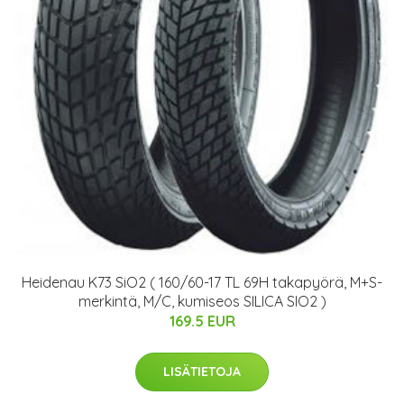
Heidenau K73 SiO2 ( 160/60-17 TL 69H takapyörä, M+S-
merkintä, M/C, kumiseos SILICA SIO2 )
169.5 EUR
LISÄTIETOJA