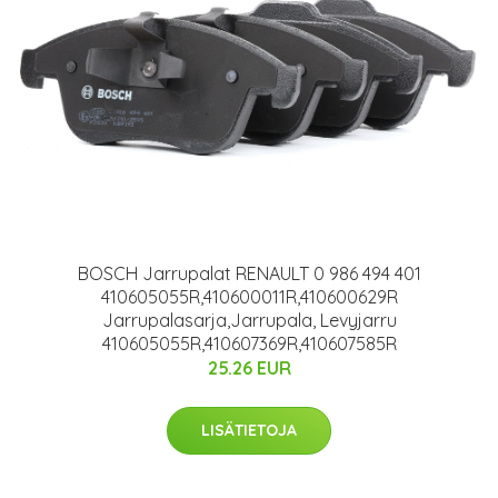
BOSCH Jarrupalat RENAULT 0 986 494 401
410605055R,410600011R,410600629R
Jarrupalasarja,Jarrupala, Levyjarru
410605055R,410607369R,410607585R
25.26 EUR
LISÄTIETOJA