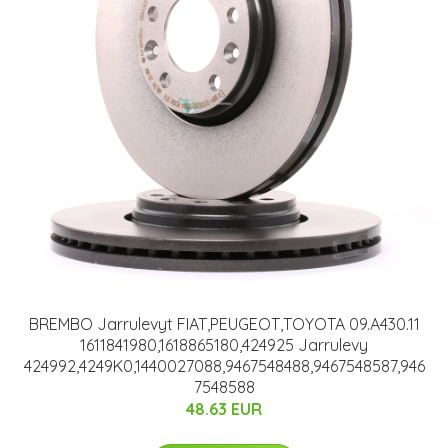
BREMBO Jarrulevyt FIAT,PEUGEOT,TOYOTA 09.A430.11
1611841980,1618865180,424925 Jarrulevy
424992,4249K0,1440027088,9467548488,9467548587,946
7548588
48.63 EUR