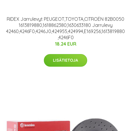
RIDEX Jarrulevyt PEUGEOT,TOYOTA,CITROËN 82B0050
1613819880,1618862380,1630633180 Jarrulevy
42460,4246F0,4246J0,424955,424994,E169256,1613819880
,4246F0
18.24 EUR
LISÄTIETOJA