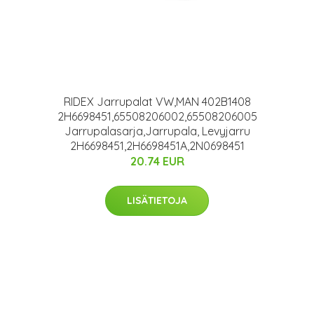
RIDEX Jarrupalat VW,MAN 402B1408
2H6698451,65508206002,65508206005
Jarrupalasarja,Jarrupala, Levyjarru
2H6698451,2H6698451A,2N0698451
20.74 EUR
LISÄTIETOJA