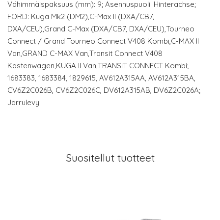
Vähimmäispaksuus (mm): 9; Asennuspuoli: Hinterachse;
FORD: Kuga Mk2 (DM2),C-Max II (DXA/CB7,
DXA/CEU),Grand C-Max (DXA/CB7, DXA/CEU),Tourneo
Connect / Grand Tourneo Connect V408 Kombi,C-MAX II
Van,GRAND C-MAX Van,Transit Connect V408
Kastenwagen,KUGA II Van,TRANSIT CONNECT Kombi;
1683383, 1683384, 1829615, AV612A315AA, AV612A315BA,
CV6Z2C026B, CV6Z2C026C, DV612A315AB, DV6Z2C026A;
Jarrulevy
Suositellut tuotteet