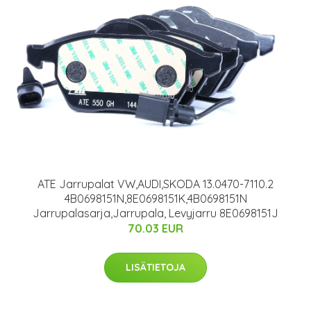
ATE Jarrupalat VW,AUDI,SKODA 13.0470-7110.2
4B0698151N,8E0698151K,4B0698151N
Jarrupalasarja,Jarrupala, Levyjarru 8E0698151J
70.03 EUR
LISÄTIETOJA