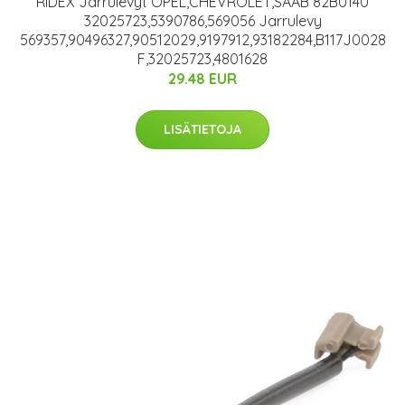
RIDEX Jarrulevyt OPEL,CHEVROLET,SAAB 82B0140
32025723,5390786,569056 Jarrulevy
569357,90496327,90512029,9197912,93182284,B117J0028
F,32025723,4801628
29.48 EUR
LISÄTIETOJA