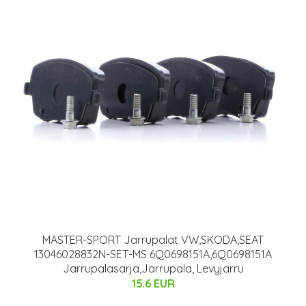
MASTER-SPORT Jarrupalat VW,SKODA,SEAT
13046028832N-SET-MS 6Q0698151A,6Q0698151A
Jarrupalasarja,Jarrupala, Levyjarru
15.6 EUR