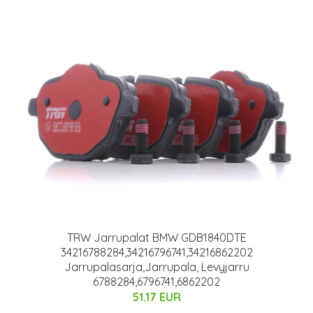
TRW Jarrupalat BMW GDB1840DTE
34216788284,34216796741,34216862202
Jarrupalasarja,Jarrupala, Levyjarru
6788284,6796741,6862202
51.17 EUR