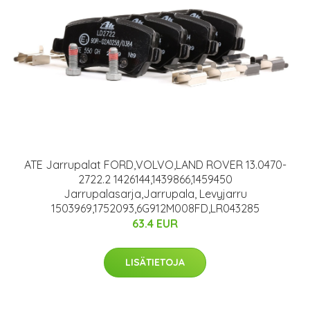
ATE Jarrupalat FORD,VOLVO,LAND ROVER 13.0470-
2722.2 1426144,1439866,1459450
Jarrupalasarja,Jarrupala, Levyjarru
1503969,1752093,6G912M008FD,LR043285
63.4 EUR
LISÄTIETOJA