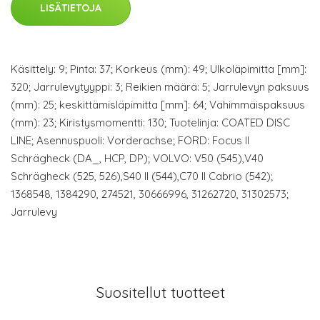
LISÄTIETOJA
Käsittely: 9; Pinta: 37; Korkeus (mm): 49; Ulkoläpimitta [mm]:
320; Jarrulevytyyppi: 3; Reikien määrä: 5; Jarrulevyn paksuus
(mm): 25; keskittämisläpimitta [mm]: 64; Vähimmäispaksuus
(mm): 23; Kiristysmomentti: 130; Tuotelinja: COATED DISC
LINE; Asennuspuoli: Vorderachse; FORD: Focus II
Schrägheck (DA_, HCP, DP); VOLVO: V50 (545),V40
Schrägheck (525, 526),S40 II (544),C70 II Cabrio (542);
1368548, 1384290, 274521, 30666996, 31262720, 31302573;
Jarrulevy
Suositellut tuotteet