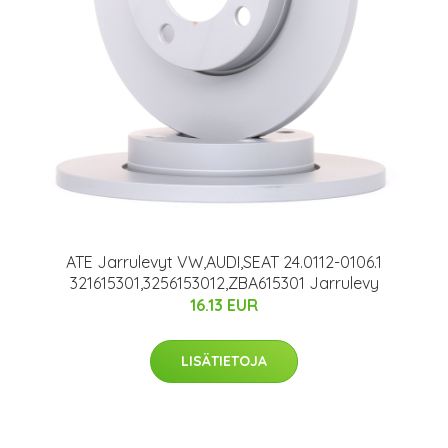
ATE Jarrulevyt VW,AUDI,SEAT 24.0112-0106.1
321615301,3256153012,ZBA615301 Jarrulevy
16.13 EUR
LISÄTIETOJA