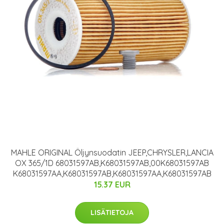
MAHLE ORIGINAL Öljynsuodatin JEEP,CHRYSLER,LANCIA
OX 365/1D 68031597AB,K68031597AB,00K68031597AB
K68031597AA,K68031597AB,K68031597AA,K68031597AB
15.37 EUR
LISÄTIETOJA