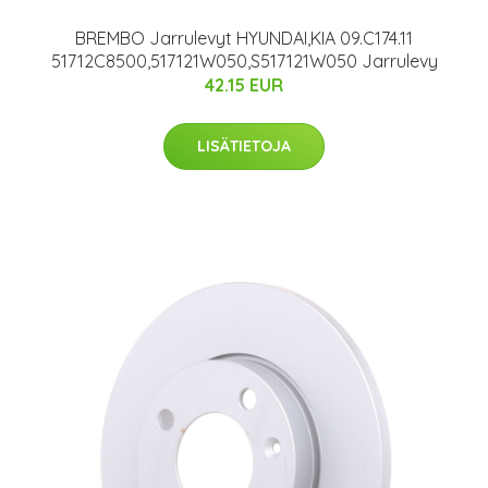
BREMBO Jarrulevyt HYUNDAI,KIA 09.C174.11
51712C8500,517121W050,S517121W050 Jarrulevy
42.15 EUR
LISÄTIETOJA