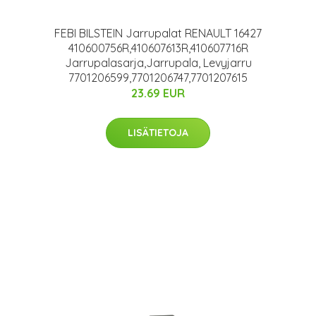
FEBI BILSTEIN Jarrupalat RENAULT 16427
410600756R,410607613R,410607716R
Jarrupalasarja,Jarrupala, Levyjarru
7701206599,7701206747,7701207615
23.69 EUR
LISÄTIETOJA