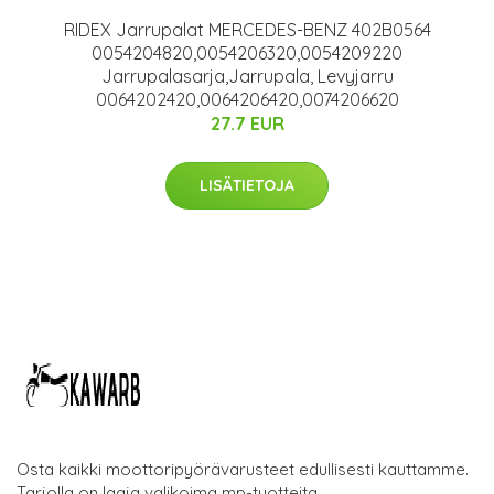
RIDEX Jarrupalat MERCEDES-BENZ 402B0564
0054204820,0054206320,0054209220
Jarrupalasarja,Jarrupala, Levyjarru
0064202420,0064206420,0074206620
27.7 EUR
LISÄTIETOJA
Osta kaikki moottoripyörävarusteet edullisesti kauttamme.
Tarjolla on laaja valikoima mp-tuotteita.