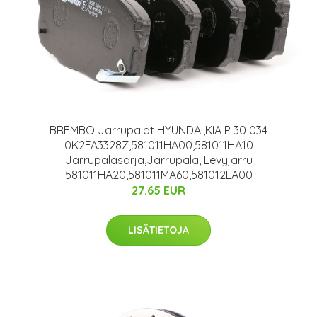
BREMBO Jarrupalat HYUNDAI,KIA P 30 034
0K2FA3328Z,581011HA00,581011HA10
Jarrupalasarja,Jarrupala, Levyjarru
581011HA20,581011MA60,581012LA00
27.65 EUR
LISÄTIETOJA