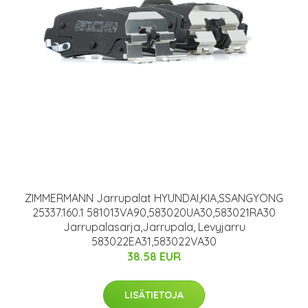
ZIMMERMANN Jarrupalat HYUNDAI,KIA,SSANGYONG
25337.160.1 581013VA90,583020UA30,583021RA30
Jarrupalasarja,Jarrupala, Levyjarru
583022EA31,583022VA30
38.58 EUR
LISÄTIETOJA