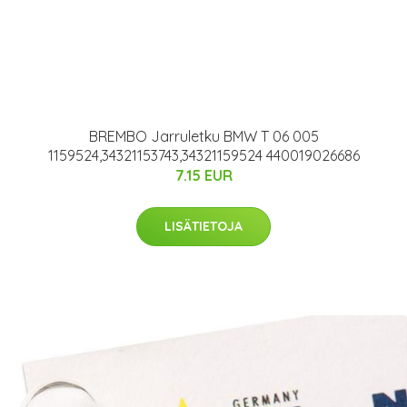
BREMBO Jarruletku BMW T 06 005
1159524,34321153743,34321159524 440019026686
7.15 EUR
LISÄTIETOJA