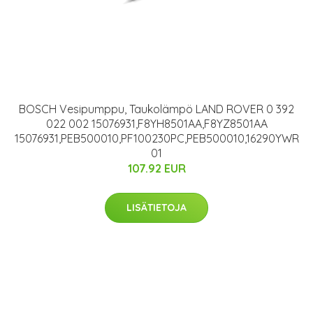
BOSCH Vesipumppu, Taukolämpö LAND ROVER 0 392
022 002 15076931,F8YH8501AA,F8YZ8501AA
15076931,PEB500010,PF100230PC,PEB500010,16290YWR
01
107.92 EUR
LISÄTIETOJA