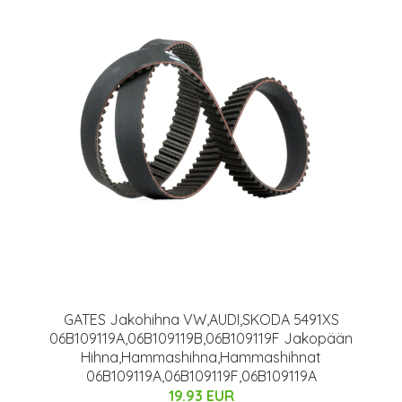
GATES Jakohihna VW,AUDI,SKODA 5491XS
06B109119A,06B109119B,06B109119F Jakopään
Hihna,Hammashihna,Hammashihnat
06B109119A,06B109119F,06B109119A
19.93 EUR