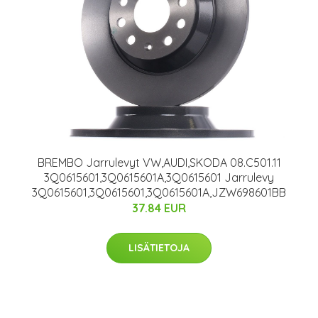
BREMBO Jarrulevyt VW,AUDI,SKODA 08.C501.11
3Q0615601,3Q0615601A,3Q0615601 Jarrulevy
3Q0615601,3Q0615601,3Q0615601A,JZW698601BB
37.84 EUR
LISÄTIETOJA