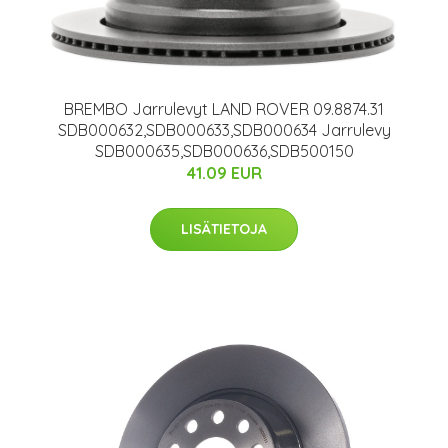
BREMBO Jarrulevyt LAND ROVER 09.8874.31
SDB000632,SDB000633,SDB000634 Jarrulevy
SDB000635,SDB000636,SDB500150
41.09 EUR
LISÄTIETOJA