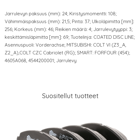
Jarrulevyn paksuus (mm): 24; Kiristysmomentti: 108;
Vähimmäispaksuus (mm): 21,5; Pinta: 37; Ulkoläpimitta [mm]:
256; Korkeus (mm): 46; Reikien määrä: 4; Jarrulevytyyppi: 3;
keskittämisläpimitta [mm]: 69; Tuotelinja: COATED DISC LINE;
Asennuspuoli: Vorderachse; MITSUBISHI: COLT VI (Z3_A,
Z2_A),COLT CZC Cabriolet (RG); SMART: FORFOUR (454);
4605A068, 4544200001; Jarrulevy
Suositellut tuotteet