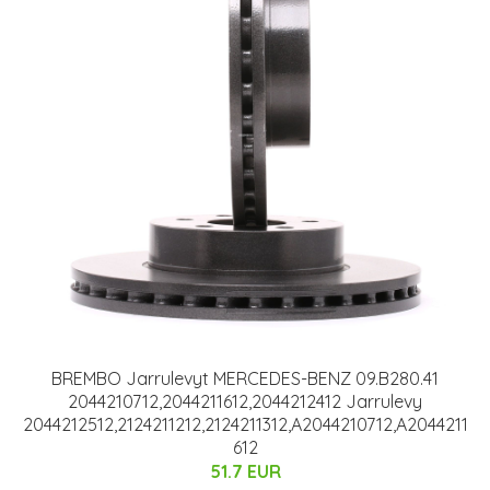
BREMBO Jarrulevyt MERCEDES-BENZ 09.B280.41
2044210712,2044211612,2044212412 Jarrulevy
2044212512,2124211212,2124211312,A2044210712,A2044211
612
51.7 EUR