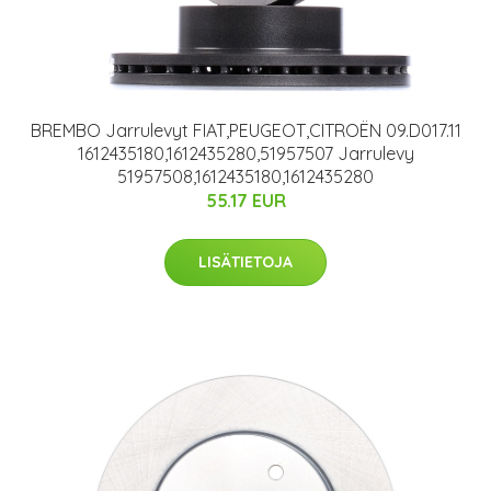
BREMBO Jarrulevyt FIAT,PEUGEOT,CITROËN 09.D017.11
1612435180,1612435280,51957507 Jarrulevy
51957508,1612435180,1612435280
55.17 EUR
LISÄTIETOJA