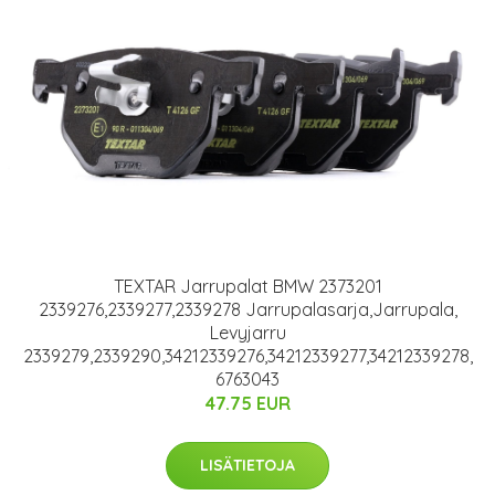
TEXTAR Jarrupalat BMW 2373201
2339276,2339277,2339278 Jarrupalasarja,Jarrupala,
Levyjarru
2339279,2339290,34212339276,34212339277,34212339278,
6763043
47.75 EUR
LISÄTIETOJA