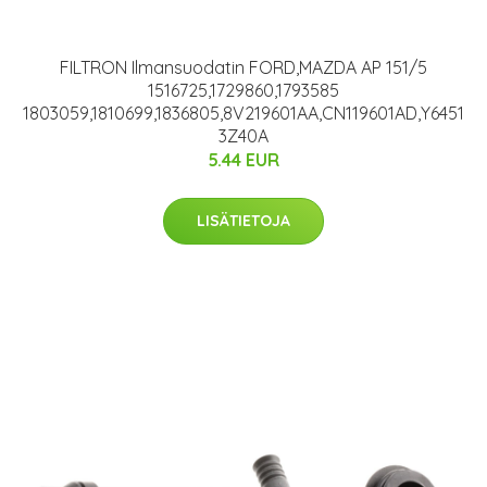
FILTRON Ilmansuodatin FORD,MAZDA AP 151/5
1516725,1729860,1793585
1803059,1810699,1836805,8V219601AA,CN119601AD,Y6451
3Z40A
5.44 EUR
LISÄTIETOJA