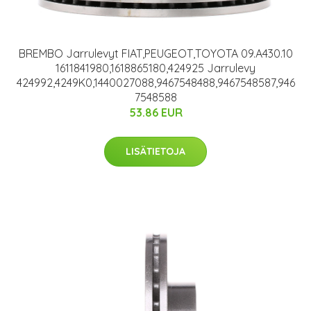
BREMBO Jarrulevyt FIAT,PEUGEOT,TOYOTA 09.A430.10
1611841980,1618865180,424925 Jarrulevy
424992,4249K0,1440027088,9467548488,9467548587,946
7548588
53.86 EUR
LISÄTIETOJA