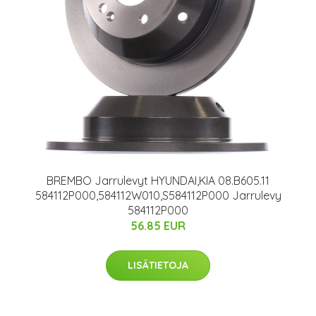
BREMBO Jarrulevyt HYUNDAI,KIA 08.B605.11
584112P000,584112W010,S584112P000 Jarrulevy
584112P000
56.85 EUR
LISÄTIETOJA