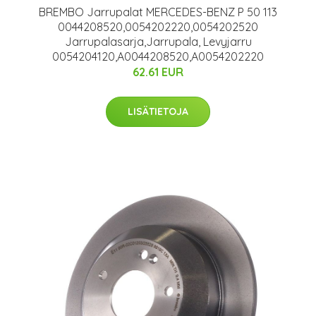
BREMBO Jarrupalat MERCEDES-BENZ P 50 113
0044208520,0054202220,0054202520
Jarrupalasarja,Jarrupala, Levyjarru
0054204120,A0044208520,A0054202220
62.61 EUR
LISÄTIETOJA