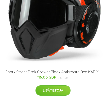
Shark Street Drak Crower Black Anthracite Red KAR XL
116.06 GBP
178.11 GBP
LISÄTIETOJA