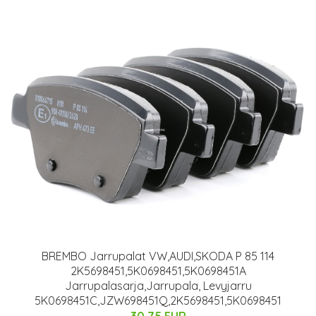
BREMBO Jarrupalat VW,AUDI,SKODA P 85 114
2K5698451,5K0698451,5K0698451A
Jarrupalasarja,Jarrupala, Levyjarru
5K0698451C,JZW698451Q,2K5698451,5K0698451
30.75 EUR