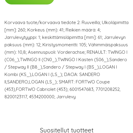
Korvaava tuote/korvaava tiedote 2: Ruuveilla; Ulkoläpimitta
[mm]: 260; Korkeus (mm): 41; Reikien määrä: 4;
Jarrulevytyyppi: 1; keskittämisläpimitta [mm]: 61; Jarrulevyn
paksuus (mm): 12; Kiristysmomentti: 105; Vähimmäispaksuus
(mm): 10,8; Asennuspuoli: Vorderachse; RENAULT: TWINGO I
(C06_),TWINGO II (CN0_),TWINGO I Kasten (S06_),Sandero
/ Stepway II (B8_),Sandero / Stepway I (BS_),LOGAN I
Kombi (KS_),LOGAN I (LS_); DACIA: SANDERO
II,SANDERO,LOGAN (LS_); SMART: FORTWO Coupe
(453),FORTWO Cabriolet (453); 6001547683, 7701208252,
8200123117, 4534200000; Jarrulevy
Suositellut tuotteet