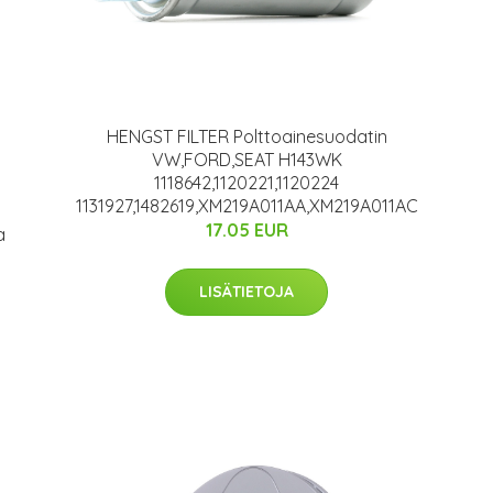
HENGST FILTER Polttoainesuodatin
VW,FORD,SEAT H143WK
1118642,1120221,1120224
1131927,1482619,XM219A011AA,XM219A011AC
17.05 EUR
a
LISÄTIETOJA