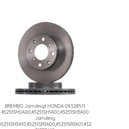
BREMBO Jarrulevyt HONDA 09.5285.11
45251SH0A00,45251SH1A00,45251SH3A00
Jarrulevy
45251SH3A10,45251SR3A00,45251SR3A01,452