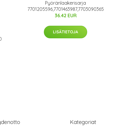
Pyöränlaakerisarja
7701205596,7701463987,7703090365
36.42 EUR
LISÄTIETOJA
0
ydenotto
Kategoriat