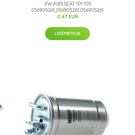
VW,AUDI,SEAT 101 105
056905261,056905261,056905261
0.47 EUR
LISÄTIETOJA