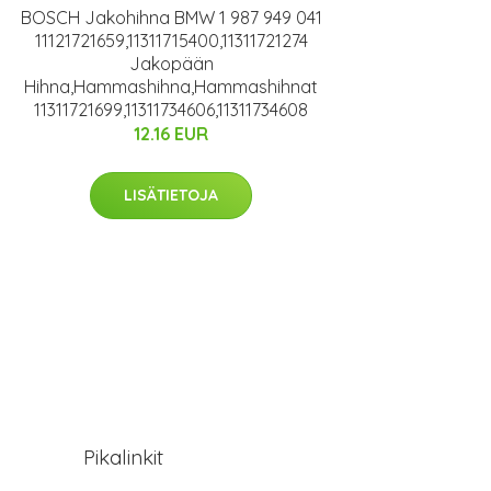
BOSCH Jakohihna BMW 1 987 949 041
11121721659,11311715400,11311721274
Jakopään
Hihna,Hammashihna,Hammashihnat
11311721699,11311734606,11311734608
12.16 EUR
LISÄTIETOJA
Pikalinkit