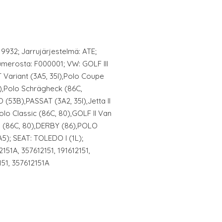
 9932; Jarrujärjestelmä: ATE;
anumerosta: F000001; VW: GOLF III
T Variant (3A5, 35I),Polo Coupe
5),Polo Schrägheck (86C,
53B),PASSAT (3A2, 35I),Jetta II
olo Classic (86C, 80),GOLF II Van
by (86C, 80),DERBY (86),POLO
5); SEAT: TOLEDO I (1L);
151A, 357612151, 191612151,
151, 357612151A