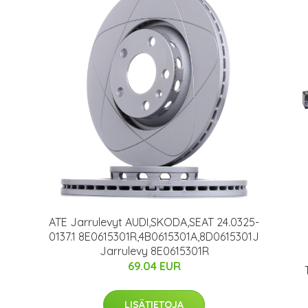
ATE Jarrulevyt AUDI,SKODA,SEAT 24.0325-
0137.1 8E0615301R,4B0615301A,8D0615301J
Jarrulevy 8E0615301R
69.04 EUR
LISÄTIETOJA