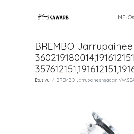
MP-Os
BREMBO Jarrupaineen
360219180014,191612151
357612151,191612151,19
Etusivu
BREMBO Jarrupaineensäädin VW,SEAT R