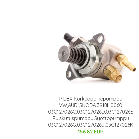
RIDEX Korkeapainepumppu
VW,AUDI,SKODA 3918H0060
03C127026C,03C127026D,03C127026E
Ruiskutuspumppu,Syöttöpumppu
03C127026G,03C127026J,03C127026K
156.82 EUR