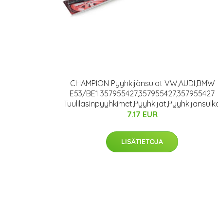
CHAMPION Pyyhkijänsulat VW,AUDI,BMW
E53/BE1 357955427,357955427,357955427
Tuulilasinpyyhkimet,Pyyhkijät,Pyyhkijänsulk
7.17 EUR
LISÄTIETOJA