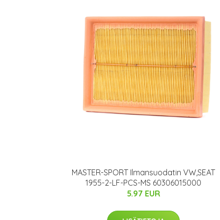
MASTER-SPORT Ilmansuodatin VW,SEAT
1955-2-LF-PCS-MS 60306015000
5.97 EUR