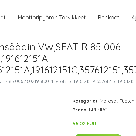
at
Moottoripyörän Tarvikkeet
Renkaat
A
säädin VW,SEAT R 85 006
,191612151A
1612151A,191612151C,357612151,3
 85 006 360219180014,191612151,191612151A 357612151,191612151,
Kategoriat:
Mp-osat
,
Tuoteme
Brand:
BREMBO
56.02 EUR