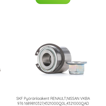
SKF Pyöränlaakerit RENAULT,NISSAN VKBA
976 1689810327,4321000Q0L,4321000QAD