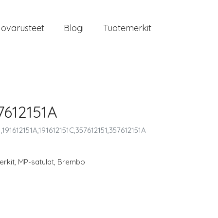
jovarusteet
Blogi
Tuotemerkit
57612151A
191612151A,191612151C,357612151,357612151A
rkit
,
MP-satulat
,
Brembo