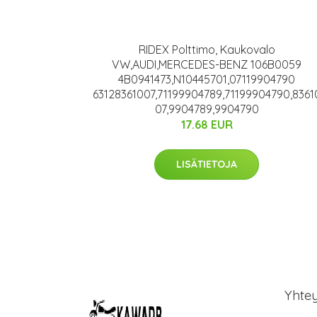
RIDEX Polttimo, Kaukovalo
VW,AUDI,MERCEDES-BENZ 106B0059
4B0941473,N10445701,07119904790
63128361007,71199904789,71199904790,8361
07,9904789,9904790
17.68 EUR
LISÄTIETOJA
Yhte