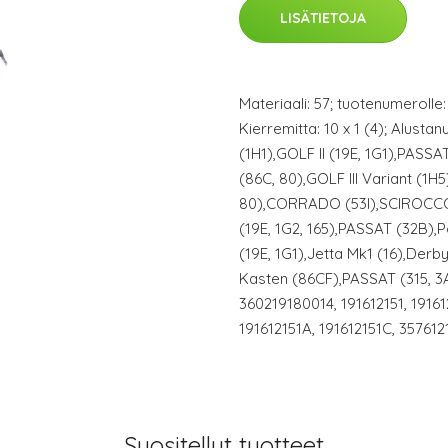
LISÄTIETOJA
Materiaali: 57; tuotenumerolle:
Kierremitta: 10 x 1 (4); Alust
(1H1),GOLF II (19E, 1G1),PASSA
(86C, 80),GOLF III Variant (1H
80),CORRADO (53I),SCIROCCO (
(19E, 1G2, 165),PASSAT (32B),P
(19E, 1G1),Jetta Mk1 (16),Der
Kasten (86CF),PASSAT (315, 3A
360219180014, 191612151, 191612
191612151A, 191612151C, 357612
Suositellut tuotteet