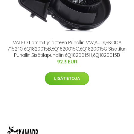
VALEO Lämmityslaitteen Puhallin VW,AUDI,SKODA
715240 6Q1820015B,6Q1820015C,6Q1820015G Sisätilan
Puhallin,Sisätilapuhallin 6Q1820015H,6Q1820015B
92.3 EUR
LISÄTIETOJA