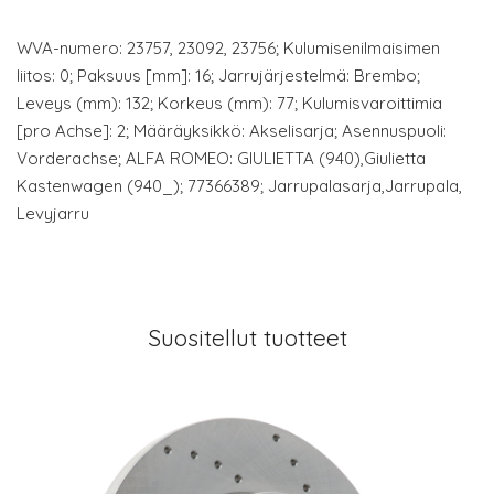
WVA-numero: 23757, 23092, 23756; Kulumisenilmaisimen
liitos: 0; Paksuus [mm]: 16; Jarrujärjestelmä: Brembo;
Leveys (mm): 132; Korkeus (mm): 77; Kulumisvaroittimia
[pro Achse]: 2; Määräyksikkö: Akselisarja; Asennuspuoli:
Vorderachse; ALFA ROMEO: GIULIETTA (940),Giulietta
Kastenwagen (940_); 77366389; Jarrupalasarja,Jarrupala,
Levyjarru
Suositellut tuotteet