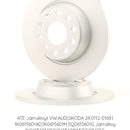
ATE Jarrulevyt VW,AUDI,SKODA 24.0112-0169.1
1K0615601AD,1K0615601M,5Q0615601G Jarrulevy