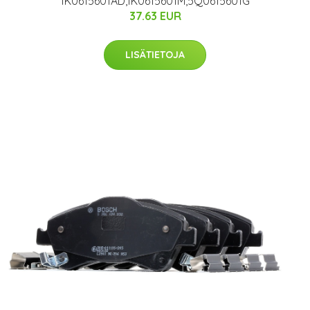
1K0615601AD,1K0615601M,5Q0615601G
37.63 EUR
LISÄTIETOJA