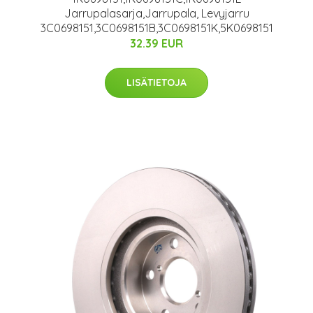
Jarrupalasarja,Jarrupala, Levyjarru
3C0698151,3C0698151B,3C0698151K,5K0698151
32.39 EUR
LISÄTIETOJA