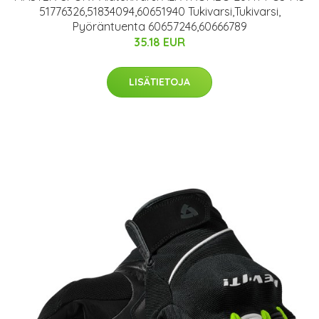
51776326,51834094,60651940 Tukivarsi,Tukivarsi,
Pyöräntuenta 60657246,60666789
35.18 EUR
LISÄTIETOJA