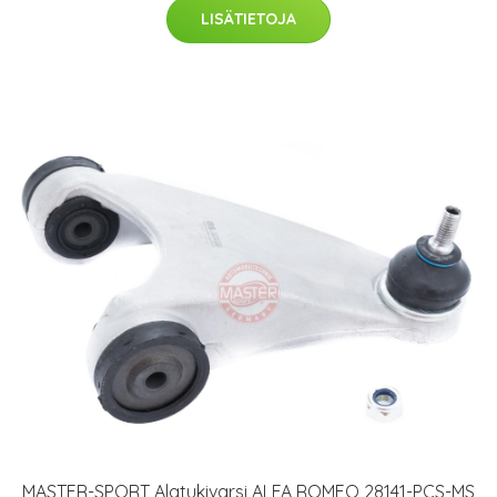
LISÄTIETOJA
MASTER-SPORT Alatukivarsi ALFA ROMEO 28141-PCS-MS