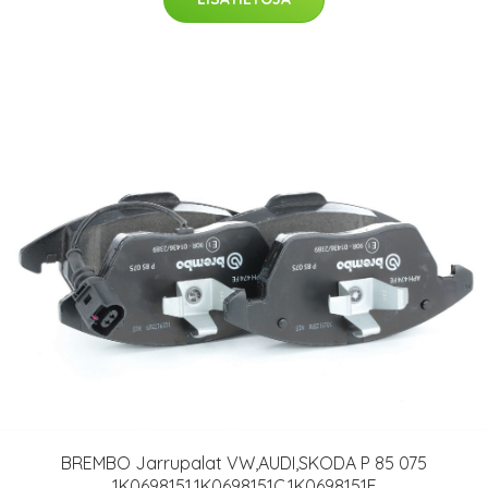
BREMBO Jarrupalat VW,AUDI,SKODA P 85 075
1K0698151,1K0698151C,1K0698151E