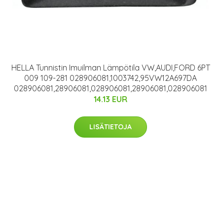
HELLA Tunnistin Imuilman Lämpötila VW,AUDI,FORD 6PT
009 109-281 028906081,1003742,95VW12A697DA
028906081,28906081,028906081,28906081,028906081
14.13 EUR
LISÄTIETOJA