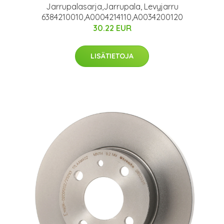
Jarrupalasarja,Jarrupala, Levyjarru
6384210010,A0004214110,A0034200120
30.22 EUR
LISÄTIETOJA