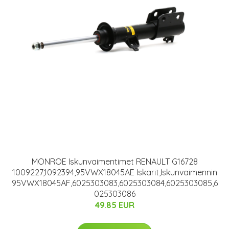
MONROE Iskunvaimentimet RENAULT G16728
1009227,1092394,95VWX18045AE Iskarit,Iskunvaimennin
95VWX18045AF,6025303083,6025303084,6025303085,6
025303086
49.85 EUR