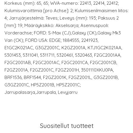
Korkeus (mm): 65, 65; WVA-numero: 22413, 22414, 22412;
Kulumisvaroittimia [pro Achse]: 2; Kulumisenilmaisimen liitos:
4; Jarrujärjestelmä: Teves; Leveys (mm): 193; Paksuus 2
[mm]: 19; Määräyksikkö: Akselisarja; Asennuspuoli:
Vorderachse; FORD: S-Max (CJ),Galaxy (CK),Galaxy Mk3
Van (CK); FORD USA: EDGE; 1884555, 2241923,
E1GC2K021AC, G3GZ2001C, K2GZ2001A, KTJ1GC2K021AA,
5301453, 5311041, 5311711, 5320461, 5320463, F2GC2001AA,
F2GC2001AB, F2GC2001AC, F2GC2001CA, F2GC2001CB,
F2GZ2001A, F2GZ2001C, F2GZ2001H, 3501110XKU0PA,
BRF1536, BRF1544, F2GZ2001K, F2GZ2001L, G3GZ2001B,
G3GZ2001C, HP5Z2001B, HP5Z2001C;
Jarrupalasarja,Jarrupala, Levyjarru
Suositellut tuotteet