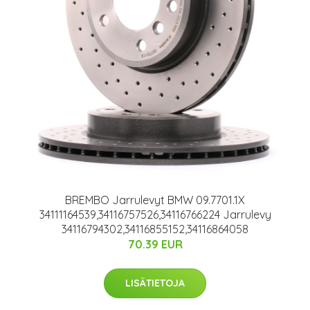
BREMBO Jarrulevyt BMW 09.7701.1X
34111164539,34116757526,34116766224 Jarrulevy
34116794302,34116855152,34116864058
70.39 EUR
LISÄTIETOJA