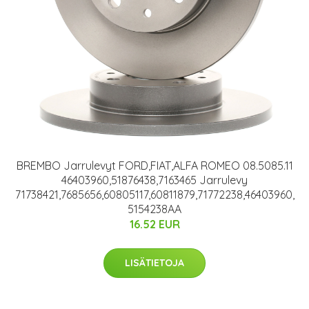
BREMBO Jarrulevyt FORD,FIAT,ALFA ROMEO 08.5085.11
46403960,51876438,7163465 Jarrulevy
71738421,7685656,60805117,60811879,71772238,46403960,
5154238AA
16.52 EUR
LISÄTIETOJA