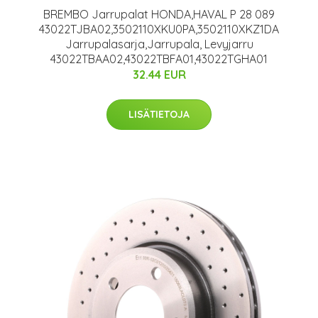
BREMBO Jarrupalat HONDA,HAVAL P 28 089
43022TJBA02,3502110XKU0PA,3502110XKZ1DA
Jarrupalasarja,Jarrupala, Levyjarru
43022TBAA02,43022TBFA01,43022TGHA01
32.44 EUR
LISÄTIETOJA