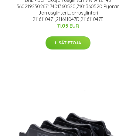
360219230267,17401360520,7401360520 Pyörän
Jarrusylinteri,Jarrusylinteri
2116110471,211611047D,211611047E
11.05 EUR
LISÄTIETOJA