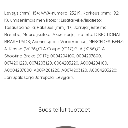
Leveys (mm): 154; WVA-numero: 25219; Korkeus (mm): 92;
Kulumisenilmaisimen liitos: 1; Lisätarvike/lisätieto:
Tasauspainoilla; Paksuus [mm]: 17; Jarrujärjestelmä:
Brembo; Määräyksikkö: Akselisarja; lisätieto: DIRECTIONAL
BRAKE PADS; Asennuspuoli: Vorderachse; MERCEDES-BENZ:
A-Klasse (W176),CLA Coupe (C117),GLA (X156),CLA
Shooting Brake (X117); 0004204100, 0004207800,
0074201220, 0074203120, 0084203220, A0004204100,
A0004207800, A0074201220, A0074203120, A0084203220;
Jarrupalasarja,Jarrupala, Levyjarru
Suositellut tuotteet