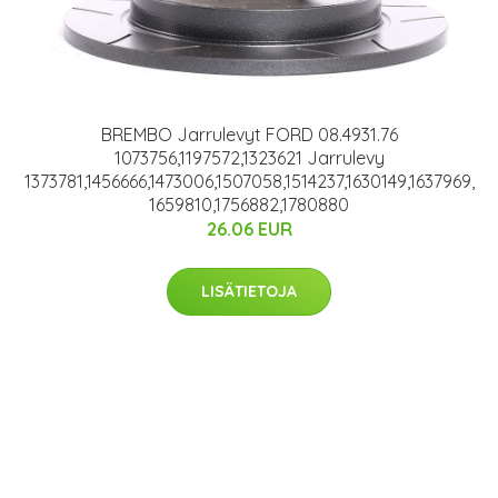
BREMBO Jarrulevyt FORD 08.4931.76
1073756,1197572,1323621 Jarrulevy
1373781,1456666,1473006,1507058,1514237,1630149,1637969,
1659810,1756882,1780880
26.06 EUR
LISÄTIETOJA