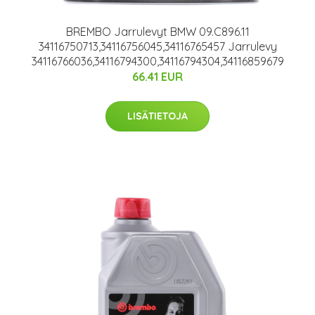
BREMBO Jarrulevyt BMW 09.C896.11
34116750713,34116756045,34116765457 Jarrulevy
34116766036,34116794300,34116794304,34116859679
66.41 EUR
LISÄTIETOJA