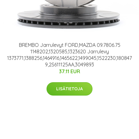
BREMBO Jarrulevyt FORD,MAZDA 09.7806.75
1148202,1320585,1323620 Jarrulevy
1373771,1388256,1464916,1465622,1499045,1522230,180847
9,2S611125AA,3049893
37.11 EUR
LISÄTIETOJA