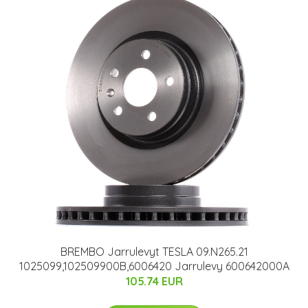
BREMBO Jarrulevyt TESLA 09.N265.21
1025099,102509900B,6006420 Jarrulevy 600642000A
105.74 EUR