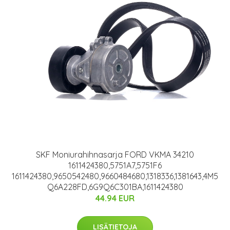
SKF Moniurahihnasarja FORD VKMA 34210
1611424380,5751A7,5751F6
1611424380,9650542480,9660484680,1318336,1381643,4M5
Q6A228FD,6G9Q6C301BA,1611424380
44.94 EUR
LISÄTIETOJA