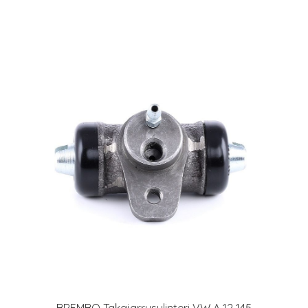
BREMBO Takajarrusylinteri VW A 12 145