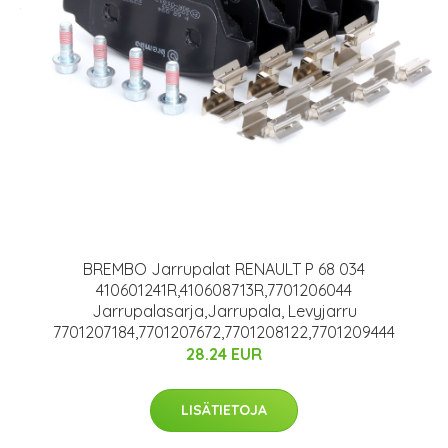
BREMBO Jarrupalat RENAULT P 68 034
410601241R,410608713R,7701206044
Jarrupalasarja,Jarrupala, Levyjarru
7701207184,7701207672,7701208122,7701209444
28.24 EUR
LISÄTIETOJA