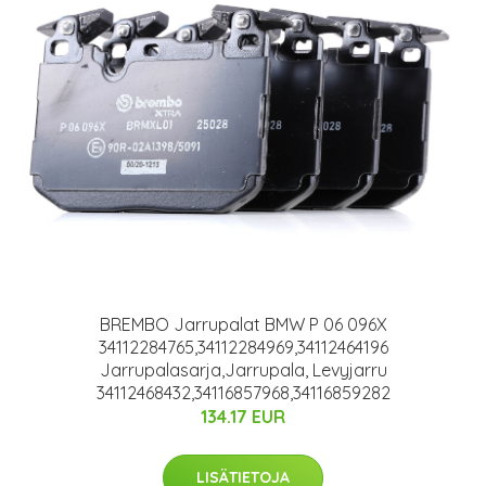
BREMBO Jarrupalat BMW P 06 096X
34112284765,34112284969,34112464196
Jarrupalasarja,Jarrupala, Levyjarru
34112468432,34116857968,34116859282
134.17 EUR
LISÄTIETOJA