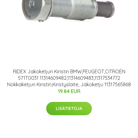
RIDEX Jakoketjun Kiristin BMW,PEUGEOT,CITROËN
571T0031 11314609482,11314609483,11317534772
Nokkaketjun Kiristin,Kiristyslaite, Jakoketju 11317565868
19.84 EUR
LISÄTIETOJA