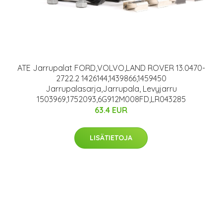
ATE Jarrupalat FORD,VOLVO,LAND ROVER 13.0470-
2722.2 1426144,1439866,1459450
Jarrupalasarja,Jarrupala, Levyjarru
1503969,1752093,6G912M008FD,LR043285
63.4 EUR
LISÄTIETOJA