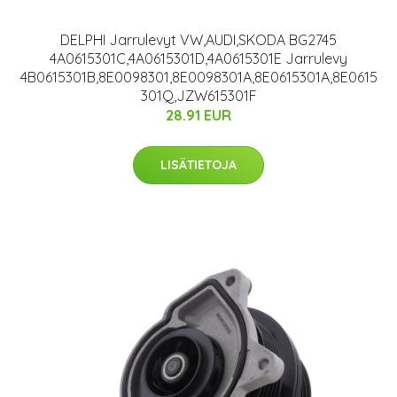
DELPHI Jarrulevyt VW,AUDI,SKODA BG2745
4A0615301C,4A0615301D,4A0615301E Jarrulevy
4B0615301B,8E0098301,8E0098301A,8E0615301A,8E0615
301Q,JZW615301F
28.91 EUR
LISÄTIETOJA