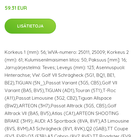
59.31 EUR
LISÄTIETOJA
Korkeus 1 (mm): 56; WVA-numero: 25011, 25009; Korkeus 2
(mm): 61; Kulumisenilmaisimen liitos: 50; Paksuus [mm]: 16;
Jarrujärjestelmä: Teves; Leveys (mm): 123; Asennuspuoli:
Hinterachse; VW: Golf VII Schrägheck (5G1, BQ1, BE1,
BE2),TIGUAN (5N_),Passat Variant (3G5, CB5),Golf VII
Variant (BA5, BV5),TIGUAN (AD1),Touran (5T1),T-Roc
(A11),Passat Limousine (3G2, CB2),Tiguan Allspace
(BW2),ARTEON (3H7),Passat Alltrack (3G5, CB5),Golf
Alltrack VII (BA5, BV5),Atlas (CA1),ARTEON SHOOTING
BRAKE (3H9); AUDI: A3 Sportback (8VA, 8VF),A3 Limousine
(8VS, 8VM),A3 Schrägheck (8V1, 8VK),Q2 (GAB),TT Coupe
(FV3, FVP),Q3 (F3B),A3 Cabrio (8V7, 8VE),TT Roadster (FV9,