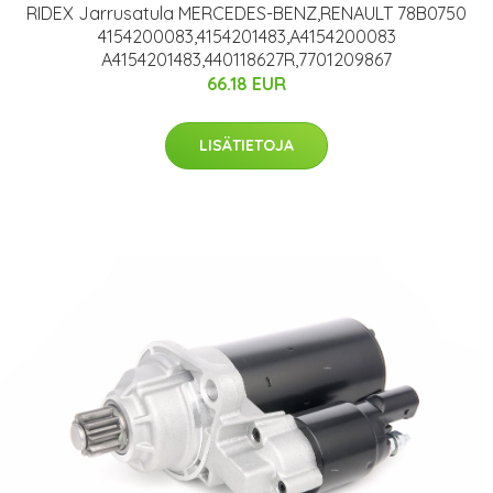
RIDEX Jarrusatula MERCEDES-BENZ,RENAULT 78B0750
4154200083,4154201483,A4154200083
A4154201483,440118627R,7701209867
66.18 EUR
LISÄTIETOJA