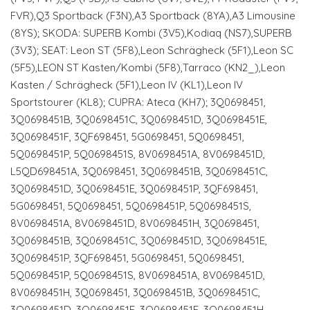
FVR),Q3 Sportback (F3N),A3 Sportback (8YA),A3 Limousine
(8YS); SKODA: SUPERB Kombi (3V5),Kodiaq (NS7),SUPERB
(3V3); SEAT: Leon ST (5F8),Leon Schrägheck (5F1),Leon SC
(5F5),LEON ST Kasten/Kombi (5F8),Tarraco (KN2_),Leon
Kasten / Schrägheck (5F1),Leon IV (KL1),Leon IV
Sportstourer (KL8); CUPRA: Ateca (KH7); 3Q0698451,
3Q0698451B, 3Q0698451C, 3Q0698451D, 3Q0698451E,
3Q0698451F, 3QF698451, 5G0698451, 5Q0698451,
5Q0698451P, 5Q0698451S, 8V0698451A, 8V0698451D,
L5QD698451A, 3Q0698451, 3Q0698451B, 3Q0698451C,
3Q0698451D, 3Q0698451E, 3Q0698451P, 3QF698451,
5G0698451, 5Q0698451, 5Q0698451P, 5Q0698451S,
8V0698451A, 8V0698451D, 8V0698451H, 3Q0698451,
3Q0698451B, 3Q0698451C, 3Q0698451D, 3Q0698451E,
3Q0698451P, 3QF698451, 5G0698451, 5Q0698451,
5Q0698451P, 5Q0698451S, 8V0698451A, 8V0698451D,
8V0698451H, 3Q0698451, 3Q0698451B, 3Q0698451C,
3Q0698451D, 3Q0698451E, 3Q0698451F, 3Q0698451H,