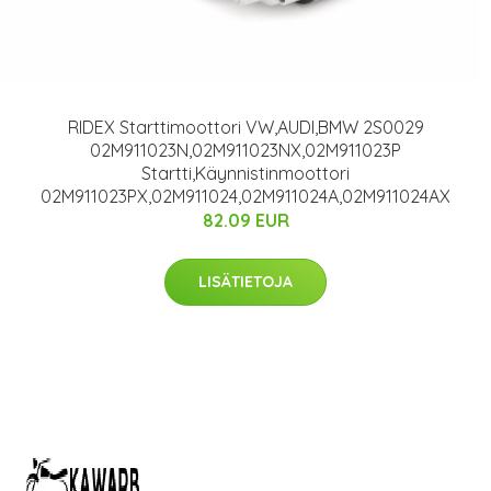
RIDEX Starttimoottori VW,AUDI,BMW 2S0029
02M911023N,02M911023NX,02M911023P
Startti,Käynnistinmoottori
02M911023PX,02M911024,02M911024A,02M911024AX
82.09 EUR
LISÄTIETOJA