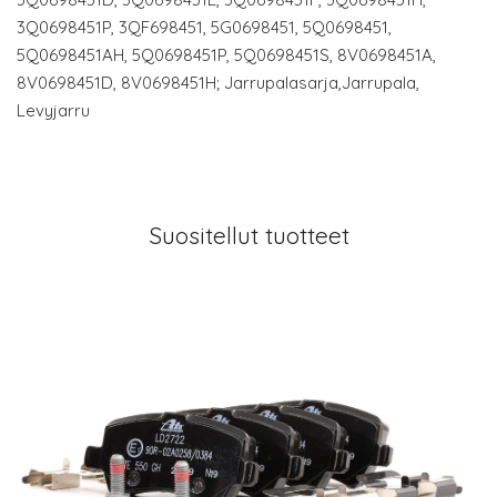
3Q0698451P, 3QF698451, 5G0698451, 5Q0698451,
5Q0698451AH, 5Q0698451P, 5Q0698451S, 8V0698451A,
8V0698451D, 8V0698451H; Jarrupalasarja,Jarrupala,
Levyjarru
Suositellut tuotteet