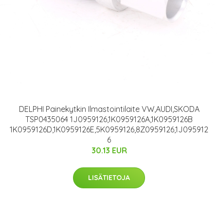
DELPHI Painekytkin Ilmastointilaite VW,AUDI,SKODA
TSP0435064 1J0959126,1K0959126A,1K0959126B
1K0959126D,1K0959126E,5K0959126,8Z0959126,1J095912
6
30.13 EUR
LISÄTIETOJA