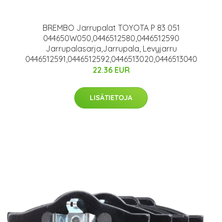
BREMBO Jarrupalat TOYOTA P 83 051
044650W050,0446512580,0446512590
Jarrupalasarja,Jarrupala, Levyjarru
0446512591,0446512592,0446513020,0446513040
22.36 EUR
LISÄTIETOJA