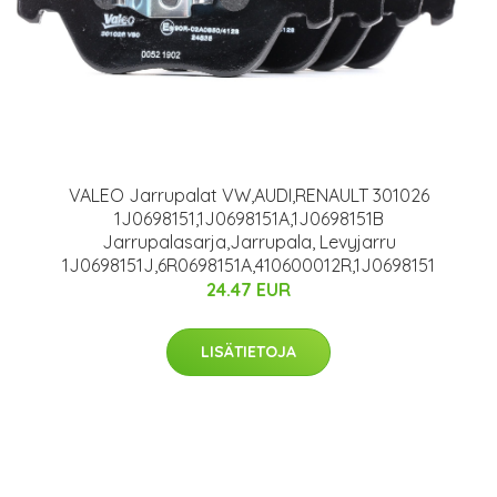
VALEO Jarrupalat VW,AUDI,RENAULT 301026
1J0698151,1J0698151A,1J0698151B
Jarrupalasarja,Jarrupala, Levyjarru
1J0698151J,6R0698151A,410600012R,1J0698151
24.47 EUR
LISÄTIETOJA