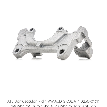
ATE Jarrusatulan Pidin VW,AUDI,SKODA 11.0230-0131.1
1K0615125C,3C0615125A,5N0615125 Jarrusatulan