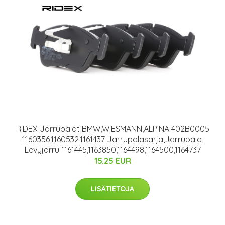
RIDEX Jarrupalat BMW,WIESMANN,ALPINA 402B0005
1160356,1160532,1161437 Jarrupalasarja,Jarrupala,
Levyjarru 1161445,1163850,1164498,1164500,1164737
15.25 EUR
LISÄTIETOJA