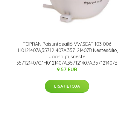
TOPRAN Paisuntasäiliö VW,SEAT 103 006
1H0121407A,357121407A,357121407B Nestesäiliö,
Jäähdytysneste
357121407C,1H0121407A,357121407A,357121407B
9.57 EUR
LISÄTIETOJA