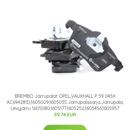
BREMBO Jarrupalat OPEL,VAUXHALL P 59 045X
AC694281D,1605009,1605035 Jarrupalasarja,Jarrupala,
Levyjarru 1605080,1605177,1605252,1605456,1605957
59.74 EUR