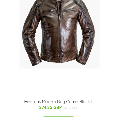
Helstons Modelo Rag Camel Black L
274.25 GBP
312.77 GBP