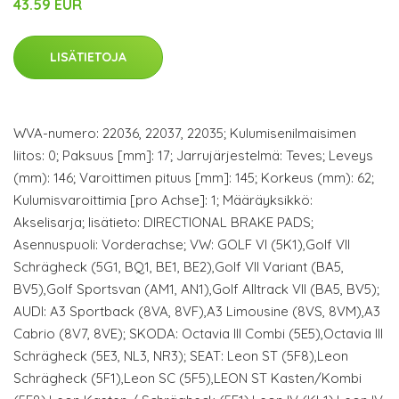
43.59 EUR
LISÄTIETOJA
WVA-numero: 22036, 22037, 22035; Kulumisenilmaisimen
liitos: 0; Paksuus [mm]: 17; Jarrujärjestelmä: Teves; Leveys
(mm): 146; Varoittimen pituus [mm]: 145; Korkeus (mm): 62;
Kulumisvaroittimia [pro Achse]: 1; Määräyksikkö:
Akselisarja; lisätieto: DIRECTIONAL BRAKE PADS;
Asennuspuoli: Vorderachse; VW: GOLF VI (5K1),Golf VII
Schrägheck (5G1, BQ1, BE1, BE2),Golf VII Variant (BA5,
BV5),Golf Sportsvan (AM1, AN1),Golf Alltrack VII (BA5, BV5);
AUDI: A3 Sportback (8VA, 8VF),A3 Limousine (8VS, 8VM),A3
Cabrio (8V7, 8VE); SKODA: Octavia III Combi (5E5),Octavia III
Schrägheck (5E3, NL3, NR3); SEAT: Leon ST (5F8),Leon
Schrägheck (5F1),Leon SC (5F5),LEON ST Kasten/Kombi