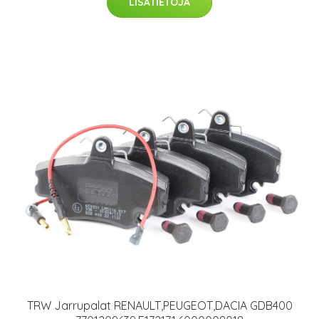
LISÄTIETOJA
TRW Jarrupalat RENAULT,PEUGEOT,DACIA GDB400