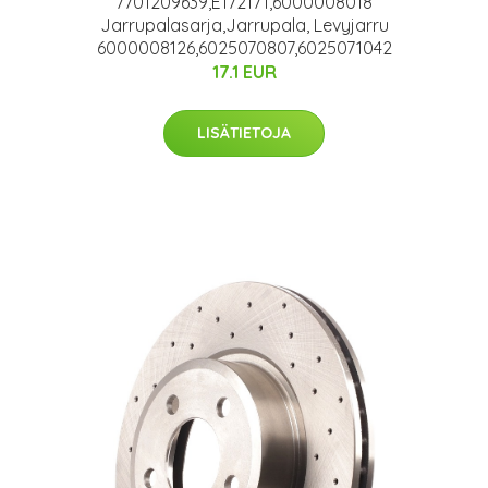
7701209639,E172171,6000008018
Jarrupalasarja,Jarrupala, Levyjarru
6000008126,6025070807,6025071042
17.1 EUR
LISÄTIETOJA