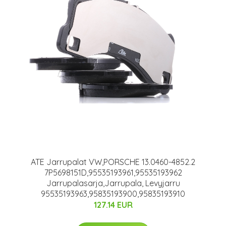
ATE Jarrupalat VW,PORSCHE 13.0460-4852.2
7P5698151D,95535193961,95535193962
Jarrupalasarja,Jarrupala, Levyjarru
95535193963,95835193900,95835193910
127.14 EUR