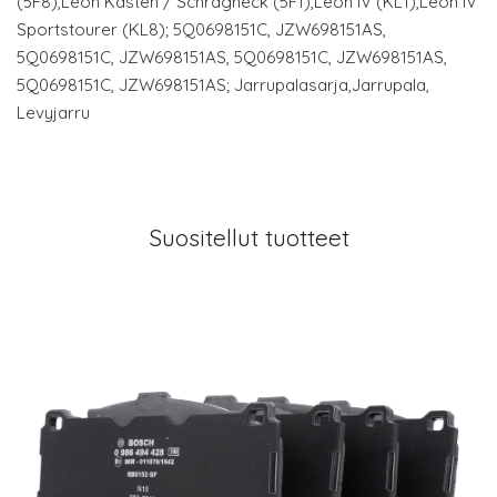
(5F8),Leon Kasten / Schrägheck (5F1),Leon IV (KL1),Leon IV
Sportstourer (KL8); 5Q0698151C, JZW698151AS,
5Q0698151C, JZW698151AS, 5Q0698151C, JZW698151AS,
5Q0698151C, JZW698151AS; Jarrupalasarja,Jarrupala,
Levyjarru
Suositellut tuotteet