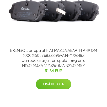
BREMBO Jarrupalat FIAT,MAZDA,ABARTH P 49 044
6000615057,68333396AA,NFY72648Z
Jarrupalasarja,Jarrupala, Levyjarru
N1Y32643ZA,N1Y32648ZA,N2Y32648Z
31.84 EUR
LISÄTIETOJA