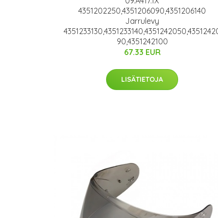
09.A417.1X
4351202250,4351206090,4351206140
Jarrulevy
4351233130,4351233140,4351242050,4351242
90,4351242100
67.33 EUR
LISÄTIETOJA