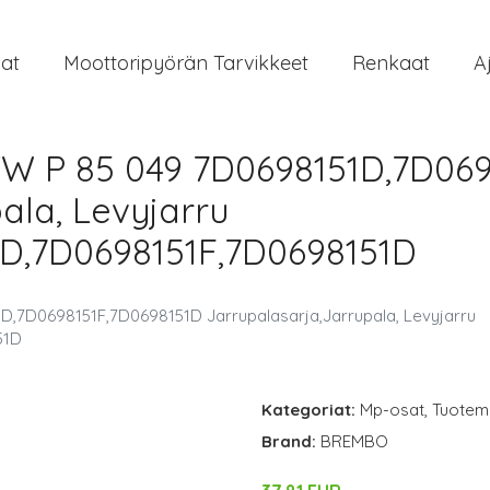
at
Moottoripyörän Tarvikkeet
Renkaat
A
W P 85 049 7D0698151D,7D069
ala, Levyjarru
1D,7D0698151F,7D0698151D
,7D0698151F,7D0698151D Jarrupalasarja,Jarrupala, Levyjarru
51D
Kategoriat:
Mp-osat
,
Tuoteme
Brand:
BREMBO