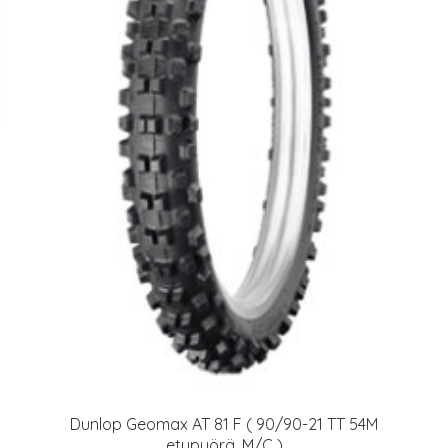
Dunlop Geomax AT 81 F ( 90/90-21 TT 54M
etupyörä, M/C )