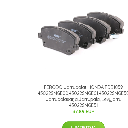
FERODO Jarrupalat HONDA FDB1859
45022SMGE00,45022SMGE01,45022SMGE5
Jarrupalasarja,Jarrupala, Levyjarru
45022SMGE51
37.89 EUR
LISÄTIETOJA