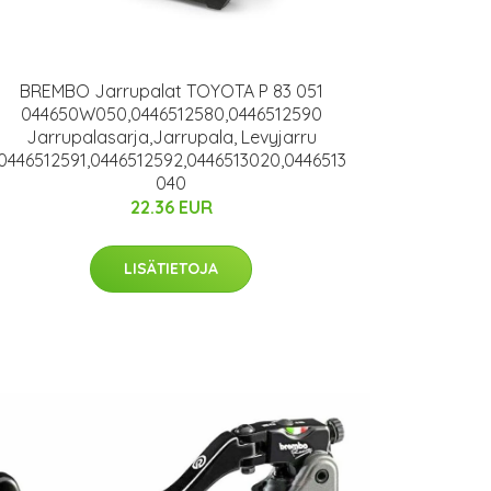
BREMBO Jarrupalat TOYOTA P 83 051
044650W050,0446512580,0446512590
Jarrupalasarja,Jarrupala, Levyjarru
0446512591,0446512592,0446513020,0446513
040
22.36 EUR
LISÄTIETOJA