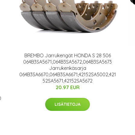
BREMBO Jarrukengät HONDA S 28 506
064B3SA5671,064B3SA5672,064B3SA5673
Jarrukenkäsarja
064B3SA6670,064B3SA6671,42152SA5002,421
52SA5671,42152SA5672
20.97 EUR
0
LISÄTIETOJA