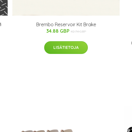
4
Brembo Reservoir Kit Brake
34.88 GBP
42.74 GBP
LISÄTIETOJA