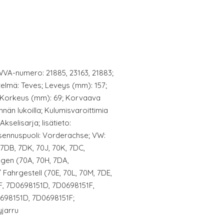
 WVA-numero: 21885, 23163, 21883;
telmä: Teves; Leveys (mm): 157;
; Korkeus (mm): 69; Korvaava
nän lukoilla; Kulumisvaroittimia
kselisarja; lisätieto:
ennuspuoli: Vorderachse; VW:
 7DB, 7DK, 70J, 70K, 7DC,
gen (70A, 70H, 7DA,
 Fahrgestell (70E, 70L, 70M, 7DE,
F, 7D0698151D, 7D0698151F,
698151D, 7D0698151F;
yjarru