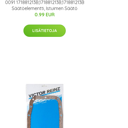
0091 171881213B,171881213B,171881213B
Säätöelementti, Istuimen Säätö
0.99 EUR
LISÄTIETOJA