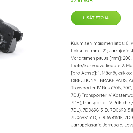
37.81 EUR
LISÄTIETOJA
Kulumisenilmaisimen liitos: 0;
Paksuus [mm]: 21; Jarrujärjes
Varoittimen pituus [mm]: 200
tuote/korvaava tiedote 2: Män
[pro Achse]: 1; Määräyksikkö: A
DIRECTIONAL BRAKE PADS; As
Transporter IV Bus (70B, 70C,
7DJ),Transporter IV Kastenwa
7DH),Transporter IV Pritsche /
7DL); 7D0698151D, 7D0698151
7D0698151D, 7D0698151F, 7D0
Jarrupalasarja,Jarrupala, Lev