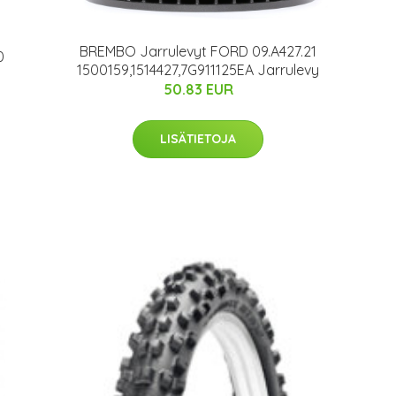
BREMBO Jarrulevyt FORD 09.A427.21
0
1500159,1514427,7G911125EA Jarrulevy
50.83 EUR
LISÄTIETOJA