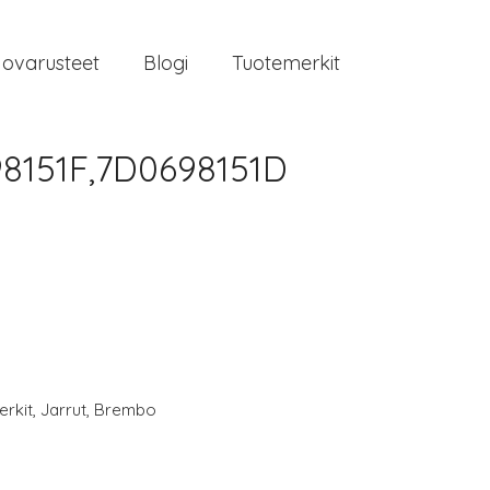
jovarusteet
Blogi
Tuotemerkit
8151F,7D0698151D
rkit
,
Jarrut
,
Brembo