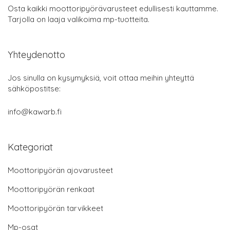
Osta kaikki moottoripyörävarusteet edullisesti kauttamme.
Tarjolla on laaja valikoima mp-tuotteita.
Yhteydenotto
Jos sinulla on kysymyksiä, voit ottaa meihin yhteyttä
sähköpostitse:
info@kawarb.fi
Kategoriat
Moottoripyörän ajovarusteet
Moottoripyörän renkaat
Moottoripyörän tarvikkeet
Mp-osat