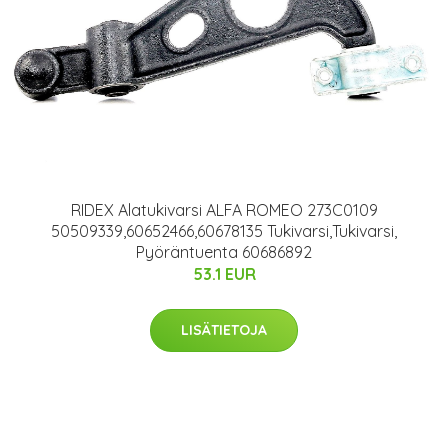
RIDEX Alatukivarsi ALFA ROMEO 273C0109
50509339,60652466,60678135 Tukivarsi,Tukivarsi,
Pyöräntuenta 60686892
53.1 EUR
LISÄTIETOJA