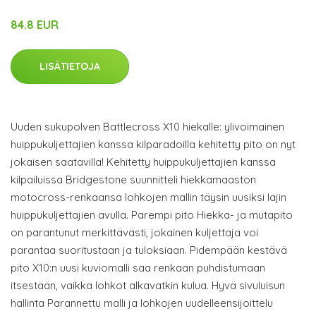
84.8 EUR
LISÄTIETOJA
Uuden sukupolven Battlecross X10 hiekalle: ylivoimainen
huippukuljettajien kanssa kilparadoilla kehitetty pito on nyt
jokaisen saatavilla! Kehitetty huippukuljettajien kanssa
kilpailuissa Bridgestone suunnitteli hiekkamaaston
motocross-renkaansa lohkojen mallin täysin uusiksi lajin
huippukuljettajien avulla. Parempi pito Hiekka- ja mutapito
on parantunut merkittävästi, jokainen kuljettaja voi
parantaa suoritustaan ja tuloksiaan. Pidempään kestävä
pito X10:n uusi kuviomalli saa renkaan puhdistumaan
itsestään, vaikka lohkot alkavatkin kulua. Hyvä sivuluisun
hallinta Parannettu malli ja lohkojen uudelleensijoittelu