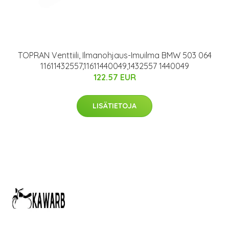
TOPRAN Venttiili, Ilmanohjaus-Imuilma BMW 503 064
11611432557,11611440049,1432557 1440049
122.57 EUR
LISÄTIETOJA