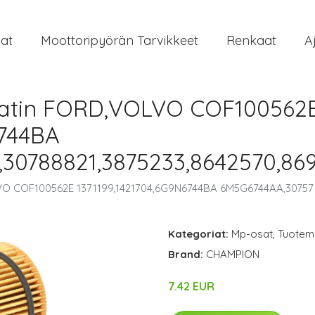
at
Moottoripyörän Tarvikkeet
Renkaat
A
atin FORD,VOLVO COF100562
6744BA
30788821,3875233,8642570,86
O COF100562E 1371199,1421704,6G9N6744BA 6M5G6744AA,307571
Kategoriat:
Mp-osat
,
Tuoteme
Brand:
CHAMPION
7.42 EUR