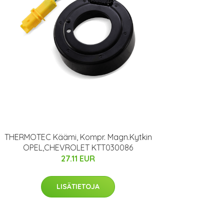
THERMOTEC Käämi, Kompr. Magn.Kytkin
OPEL,CHEVROLET KTT030086
27.11 EUR
LISÄTIETOJA