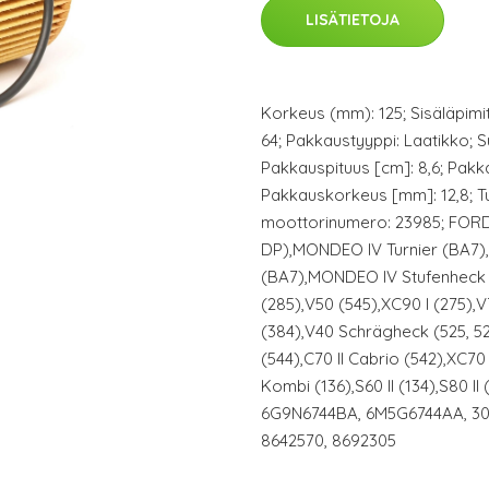
LISÄTIETOJA
Korkeus (mm): 125; Sisäläpimit
64; Pakkaustyyppi: Laatikko; 
Pakkauspituus [cm]: 8,6; Pakk
Pakkauskorkeus [mm]: 12,8; T
moottorinumero: 23985; FORD:
DP),MONDEO IV Turnier (BA7
(BA7),MONDEO IV Stufenheck (
(285),V50 (545),XC90 I (275),V70
(384),V40 Schrägheck (525, 526
(544),C70 II Cabrio (542),XC70
Kombi (136),S60 II (134),S80 II 
6G9N6744BA, 6M5G6744AA, 307
8642570, 8692305