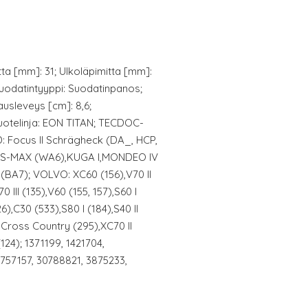
ta [mm]: 31; Ulkoläpimitta [mm]:
Suodatintyyppi: Suodatinpanos;
ausleveys [cm]: 8,6;
uotelinja: EON TITAN; TECDOC-
 Focus II Schrägheck (DA_, HCP,
),S-MAX (WA6),KUGA I,MONDEO IV
BA7); VOLVO: XC60 (156),V70 II
 III (135),V60 (155, 157),S60 I
),C30 (533),S80 I (184),S40 II
 Cross Country (295),XC70 II
(124); 1371199, 1421704,
57157, 30788821, 3875233,