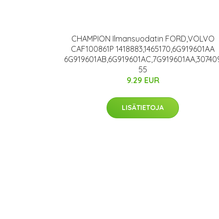
CHAMPION Ilmansuodatin FORD,VOLVO
CAF100861P 1418883,1465170,6G919601AA
6G919601AB,6G919601AC,7G919601AA,30740
55
9.29 EUR
LISÄTIETOJA