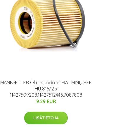
MANN-FILTER Öljynsuodatin FIAT,MINI,JEEP
HU 816/2 x
11427509208,11427512446,7087808
9.29 EUR
LISÄTIETOJA