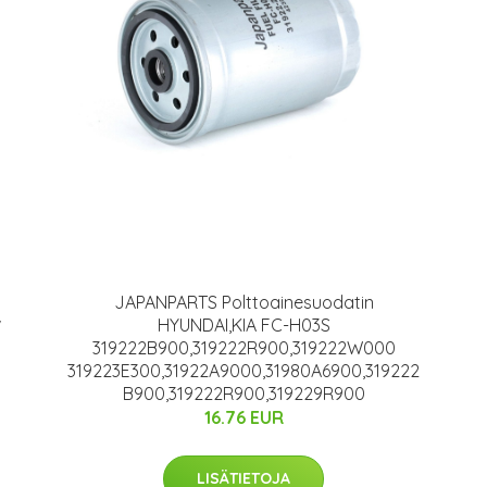
JAPANPARTS Polttoainesuodatin
HYUNDAI,KIA FC-H03S
7
319222B900,319222R900,319222W000
319223E300,31922A9000,31980A6900,319222
B900,319222R900,319229R900
16.76 EUR
LISÄTIETOJA