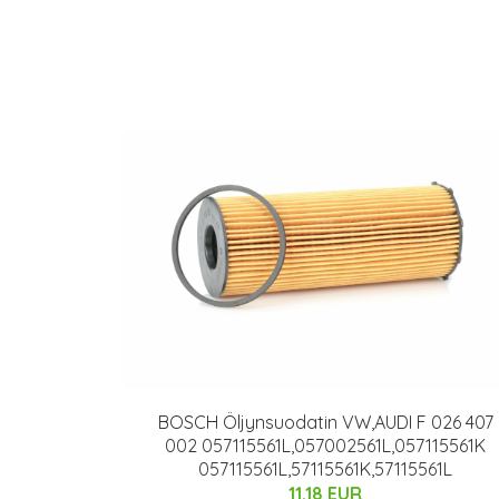
BOSCH Öljynsuodatin VW,AUDI F 026 407
002 057115561L,057002561L,057115561K
057115561L,57115561K,57115561L
11.18 EUR