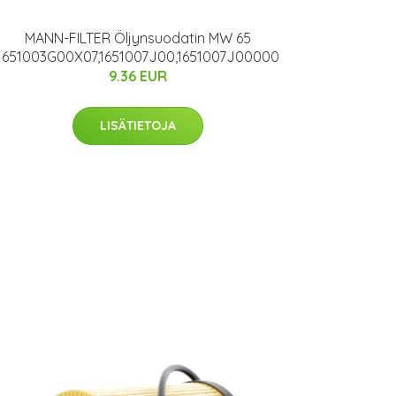
MANN-FILTER Öljynsuodatin MW 65
1651003G00X07,1651007J00,1651007J00000
9.36 EUR
LISÄTIETOJA