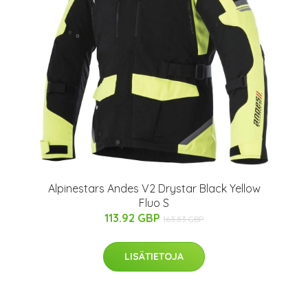
Alpinestars Andes V2 Drystar Black Yellow
Fluo S
113.92 GBP
163.83 GBP
LISÄTIETOJA