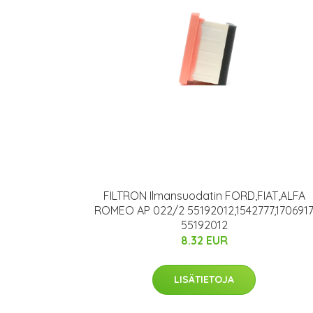
FILTRON Ilmansuodatin FORD,FIAT,ALFA
ROMEO AP 022/2 55192012,1542777,170691
55192012
8.32 EUR
LISÄTIETOJA