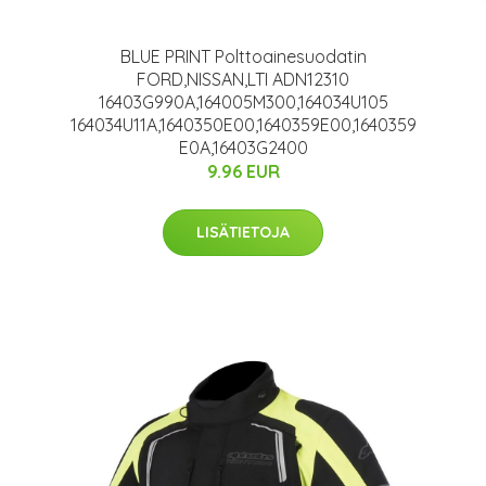
BLUE PRINT Polttoainesuodatin
FORD,NISSAN,LTI ADN12310
16403G990A,164005M300,164034U105
164034U11A,1640350E00,1640359E00,1640359
E0A,16403G2400
9.96 EUR
LISÄTIETOJA