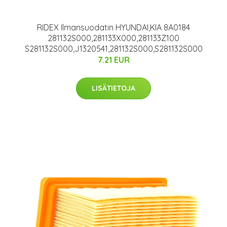
RIDEX Ilmansuodatin HYUNDAI,KIA 8A0184
281132S000,281133X000,281133Z100
S281132S000,J1320541,281132S000,S281132S000
7.21 EUR
LISÄTIETOJA