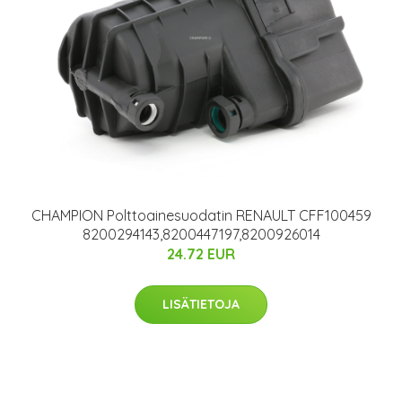
CHAMPION Polttoainesuodatin RENAULT CFF100459
8200294143,8200447197,8200926014
24.72 EUR
LISÄTIETOJA