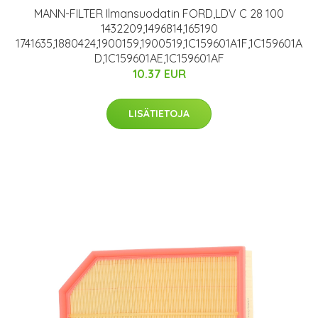
MANN-FILTER Ilmansuodatin FORD,LDV C 28 100
1432209,1496814,165190
1741635,1880424,1900159,1900519,1C159601A1F,1C159601A
D,1C159601AE,1C159601AF
10.37 EUR
LISÄTIETOJA