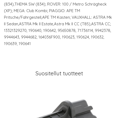
(834),THEMA SW (834); ROVER: 100 / Metro Schrägheck
(XP); MEGA: Club Kombi; PIAGGIO: APE TM
Pritsche/Fahrgestell,APE TM Kasten; VAUXHALL: ASTRA Mk
II Sedan,ASTRA Mk II Estate,Astra Mk II CC (T85),ASTRA CC;
13321329270, 190640, 190642, 95650878, 71736114, 9942378,
9944643, 9944682, 164036F900, 190623, 190624, 190632,
190639, 190641
Suositellut tuotteet