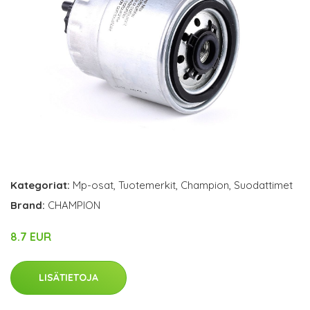
Kategoriat:
Mp-osat
,
Tuotemerkit
,
Champion
,
Suodattimet
Brand:
CHAMPION
8.7 EUR
LISÄTIETOJA