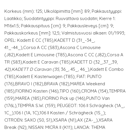
Korkeus (mm): 125; Ulkoläpimitta [mm]: 89; Pakkaustyyppi:
Laatikko; Suodatintyyppi: Ruuvattava suodatin; Kierre 1:
M16x1.5; Pakkauspituus [cm]: 9; Pakkausleveys [cm]: 9;
Pakkauskorkeus [mm]: 12,5; Valmistusvuosi alkaen: 01/1993;
OPEL: Kadett E CC (T85),KADETT D (31_-34_,
41_-44_),Corsa A CC (S83),Ascona C Limousine
(J82),Kadett E Limousine (T85),Ascona C CC (J82),Corsa A
TR (S83),Kadett E Caravan (T85),KADETT D (32_,37_,39,
42),KADETT D Caravan (35
, 36_, 45_, 46_),Kadett E Combo
(T85),Kadett E Kastenwagen (T85); FIAT: PUNTO
(176),BRAVO I (182),BRAVA (182),MAREA Weekend
(185),FIORINO Kasten (146),TIPO (160),CROMA (154),TEMPRA
(159),MAREA (185),FIORINO Pick up (146),PUNTO Van
(176L),TEMPRA S.W. (159); PEUGEOT: 106 II Schrägheck (1A_,
1C_),106 I (1A, 1C),106 II Kasten / Schrägheck (1S_);
CITROËN: SAXO (S0, S1),XSARA (N1),AX (ZA-_),XSARA
Break (N2); NISSAN: MICRA II (K11); LANCIA: THEMA