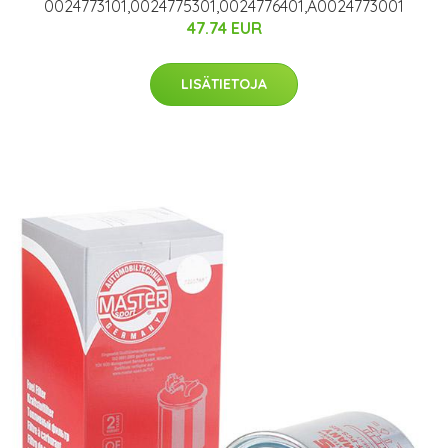
0024773101,0024775301,0024776401,A0024773001
47.74 EUR
LISÄTIETOJA