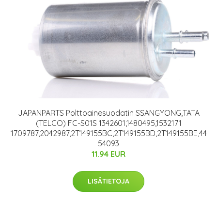
JAPANPARTS Polttoainesuodatin SSANGYONG,TATA
(TELCO) FC-S01S 1342601,1480495,1532171
1709787,2042987,2T149155BC,2T149155BD,2T149155BE,44
54093
11.94 EUR
LISÄTIETOJA