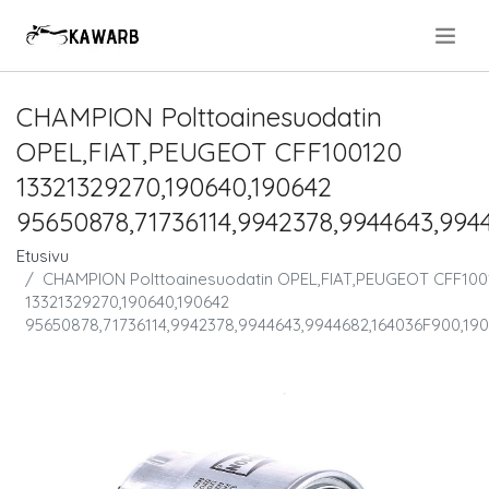
.
CHAMPION Polttoainesuodatin
OPEL,FIAT,PEUGEOT CFF100120
13321329270,190640,190642
95650878,71736114,9942378,9944643,994
Etusivu
CHAMPION Polttoainesuodatin OPEL,FIAT,PEUGEOT CFF100
13321329270,190640,190642
95650878,71736114,9942378,9944643,9944682,164036F900,190