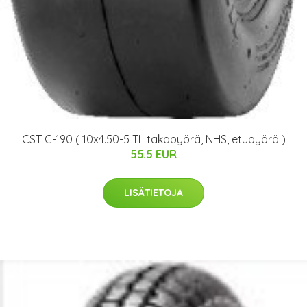
CST C-190 ( 10x4.50-5 TL takapyörä, NHS, etupyörä )
55.5 EUR
LISÄTIETOJA