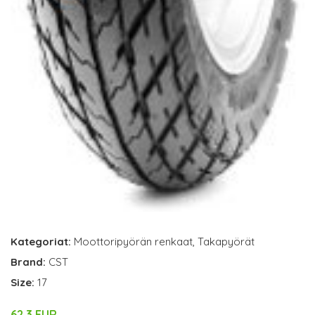
Kategoriat:
Moottoripyörän renkaat
,
Takapyörät
Brand:
CST
Size:
17
62.3 EUR