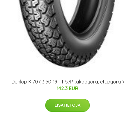
Dunlop K 70 ( 3.50-19 TT 57P takapyörä, etupyörä )
142.3 EUR
LISÄTIETOJA