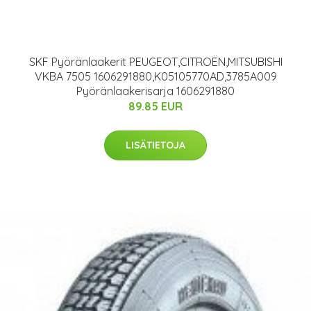
SKF Pyöränlaakerit PEUGEOT,CITROËN,MITSUBISHI
VKBA 7505 1606291880,K05105770AD,3785A009
Pyöränlaakerisarja 1606291880
89.85 EUR
LISÄTIETOJA