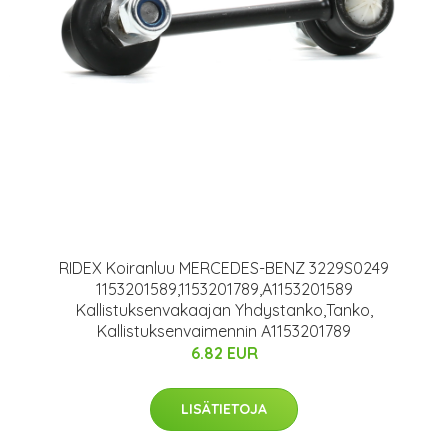
RIDEX Koiranluu MERCEDES-BENZ 3229S0249
1153201589,1153201789,A1153201589
Kallistuksenvakaajan Yhdystanko,Tanko,
Kallistuksenvaimennin A1153201789
6.82 EUR
LISÄTIETOJA