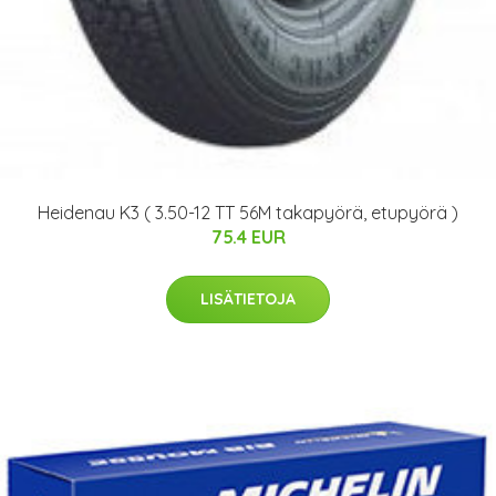
Heidenau K3 ( 3.50-12 TT 56M takapyörä, etupyörä )
75.4 EUR
LISÄTIETOJA