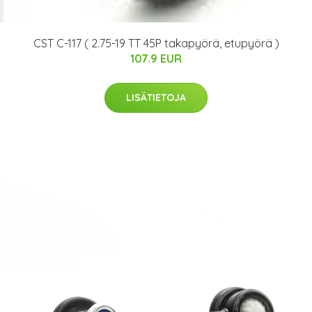
CST C-117 ( 2.75-19 TT 45P takapyörä, etupyörä )
107.9 EUR
LISÄTIETOJA