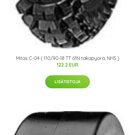
Mitas C-04 ( 110/90-18 TT 61N takapyörä, NHS )
122.2 EUR
LISÄTIETOJA