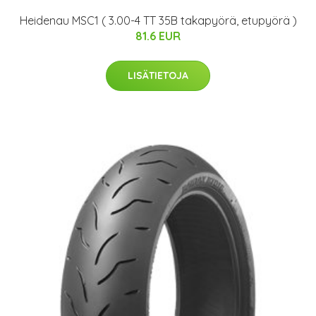
Heidenau MSC1 ( 3.00-4 TT 35B takapyörä, etupyörä )
81.6 EUR
LISÄTIETOJA