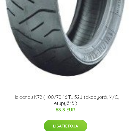
Heidenau K72 ( 100/70-16 TL 52J takapyörä, M/C,
etupyörä )
68.8 EUR
LISÄTIETOJA