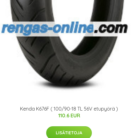
Kenda K676F ( 100/90-18 TL 56V etupyörä )
110.6 EUR
LISÄTIETOJA