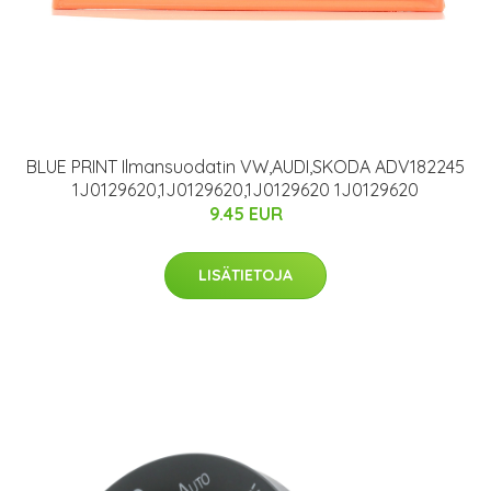
BLUE PRINT Ilmansuodatin VW,AUDI,SKODA ADV182245
1J0129620,1J0129620,1J0129620 1J0129620
9.45 EUR
LISÄTIETOJA