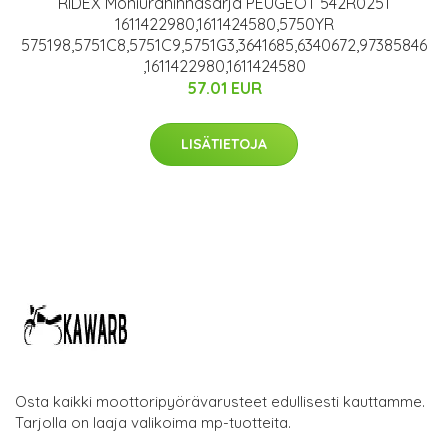
RIDEX Moniurahihnasarja PEUGEOT 542R0251
1611422980,1611424580,5750YR
575198,5751C8,5751C9,5751G3,3641685,6340672,97385846
,1611422980,1611424580
57.01 EUR
LISÄTIETOJA
Osta kaikki moottoripyörävarusteet edullisesti kauttamme.
Tarjolla on laaja valikoima mp-tuotteita.