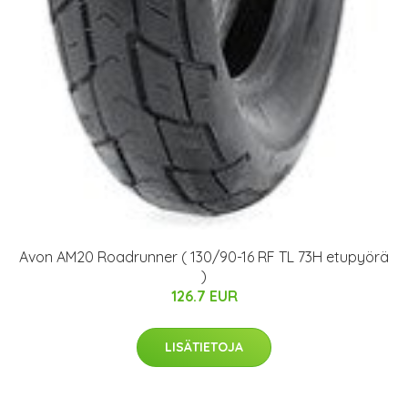
Avon AM20 Roadrunner ( 130/90-16 RF TL 73H etupyörä
)
126.7 EUR
LISÄTIETOJA