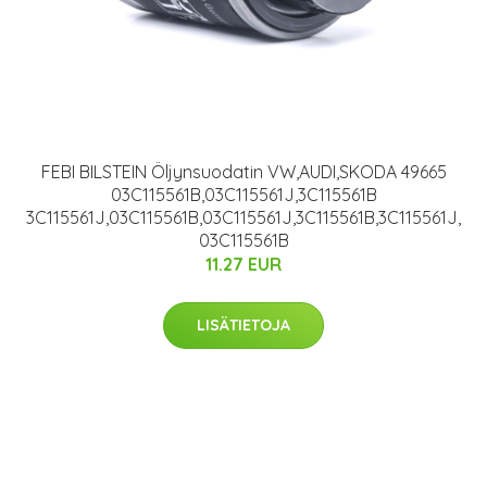
FEBI BILSTEIN Öljynsuodatin VW,AUDI,SKODA 49665
03C115561B,03C115561J,3C115561B
3C115561J,03C115561B,03C115561J,3C115561B,3C115561J,
03C115561B
11.27 EUR
LISÄTIETOJA