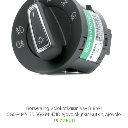
Borsehung Valokatkaisin VW B18691
5G0941431BD,5GG941431D Ajovalokytkin,Kytkin, Ajovalo
39.72 EUR