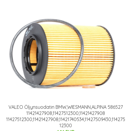
VALEO Öljynsuodatin BMW,WIESMANN,ALPINA 586527
11421427908,11427512300,11421427908
11427512300,11421427908,11421740534,11427509430,114275
12300