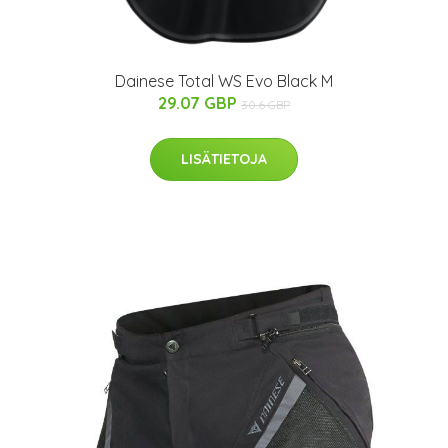
Dainese Total WS Evo Black M
29.07 GBP
30.6 GBP
LISÄTIETOJA