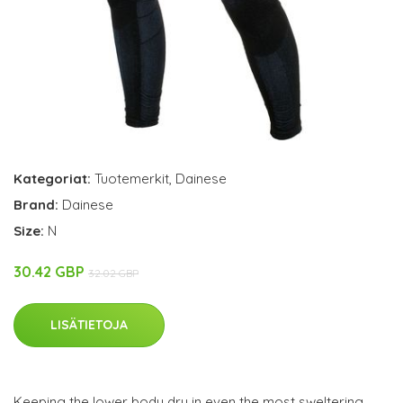
Kategoriat:
Tuotemerkit
,
Dainese
Brand:
Dainese
Size:
N
30.42 GBP
32.02 GBP
LISÄTIETOJA
Keeping the lower body dry in even the most sweltering