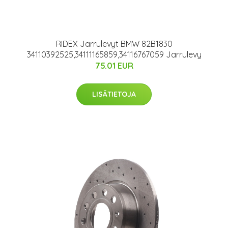
RIDEX Jarrulevyt BMW 82B1830
34110392525,34111165859,34116767059 Jarrulevy
75.01 EUR
LISÄTIETOJA