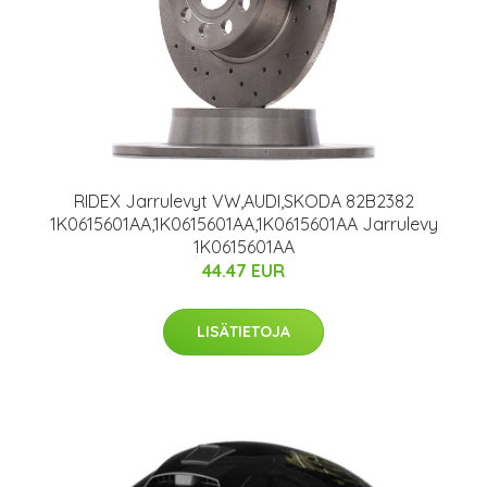
RIDEX Jarrulevyt VW,AUDI,SKODA 82B2382
1K0615601AA,1K0615601AA,1K0615601AA Jarrulevy
1K0615601AA
44.47 EUR
LISÄTIETOJA