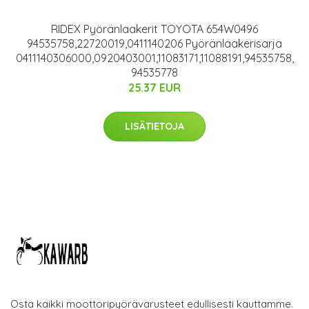
RIDEX Pyöränlaakerit TOYOTA 654W0496
94535758,22720019,0411140206 Pyöränlaakerisarja
0411140306000,0920403001,11083171,11088191,94535758,
94535778
25.37 EUR
LISÄTIETOJA
Osta kaikki moottoripyörävarusteet edullisesti kauttamme.