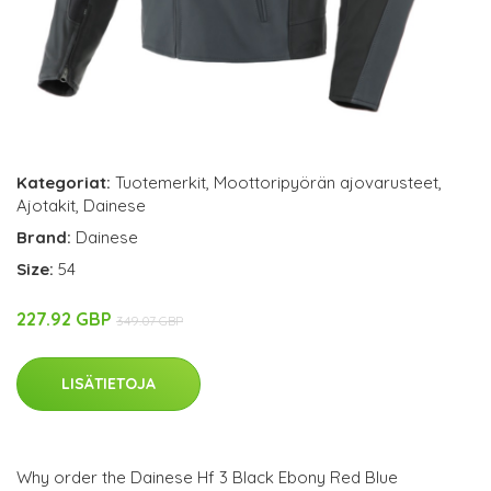
Kategoriat:
Tuotemerkit
,
Moottoripyörän ajovarusteet
,
Ajotakit
,
Dainese
Brand:
Dainese
Size:
54
227.92 GBP
349.07 GBP
LISÄTIETOJA
Why order the Dainese Hf 3 Black Ebony Red Blue