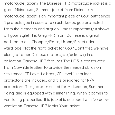
motorcycle jacket? The Dainese HF 3 motorcycle jacket is a
great Midseason, Summer jacket from Dainese. A
motorcycle jacket is an important piece of your outfit since
it protects you in case of a crash, keeps you protected
from the elements and arguably most importantly: it shows
off your style! This Grey HF 3 from Dainese is a great
addition to any Chopper/Retro, Urban/Street rider’s
wardrobe! Not the right jacket for you? Don’t fret, we have
plenty of other Dainese motorcycle jackets () in our
collection. Dainese HF 3 features The HF 3 is constructed
from Cowhide leather to provide the needed abrasion
resistance. CE Level 1 elbow , CE Level 1 shoulder
protectors are included, and it is prepared for N/A
protectors. This jacket is suited for Midseason, Summer
riding, and is equipped with a inner lining. When it comes to
ventilating properties, this jacket is equipped with No active
ventilation. Dainese HF 3 looks Your jacket